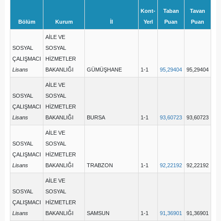
Kont-
Taban
Tavan
Bölüm
Kurum
İl
Yerl
Puan
Puan
AİLE VE
SOSYAL
SOSYAL
ÇALIŞMACI
HİZMETLER
Lisans
BAKANLIĞI
GÜMÜŞHANE
1-1
95,29404
95,29404
AİLE VE
SOSYAL
SOSYAL
ÇALIŞMACI
HİZMETLER
Lisans
BAKANLIĞI
BURSA
1-1
93,60723
93,60723
AİLE VE
SOSYAL
SOSYAL
ÇALIŞMACI
HİZMETLER
Lisans
BAKANLIĞI
TRABZON
1-1
92,22192
92,22192
AİLE VE
SOSYAL
SOSYAL
ÇALIŞMACI
HİZMETLER
Lisans
BAKANLIĞI
SAMSUN
1-1
91,36901
91,36901