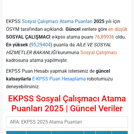
EKPSS
Sosyal Çalışmacı Atama Puanları
2025
yılı için
ÖSYM tarafından açıklandı.
Güncel
verilere göre
en düşük
SOSYAL ÇALIŞMACI
e-kpss atama puanı
76,89936
oldu.
En yüksek
(
95,29404
) puanla da
AİLE VE SOSYAL
HİZMETLER BAKANLIĞI
kurumuna
Sosyal Çalışmacı
kadrosuna atama yapılmıştır.
EKPSS Puan Hesabı yapmak isterseniz de
güncel
katsayılarla
E-KPSS Puan Hesaplama
robotumuzu
deneyebilirsiniz.
EKPSS Sosyal Çalışmacı Atama
Puanları 2025 | Güncel Veriler