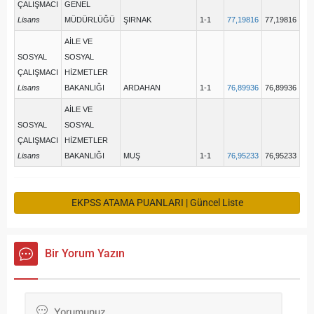
ÇALIŞMACI
GENEL
Lisans
MÜDÜRLÜĞÜ
ŞIRNAK
1-1
77,19816
77,19816
AİLE VE
SOSYAL
SOSYAL
ÇALIŞMACI
HİZMETLER
Lisans
BAKANLIĞI
ARDAHAN
1-1
76,89936
76,89936
AİLE VE
SOSYAL
SOSYAL
ÇALIŞMACI
HİZMETLER
Lisans
BAKANLIĞI
MUŞ
1-1
76,95233
76,95233
EKPSS ATAMA PUANLARI | Güncel Liste
Bir Yorum Yazın