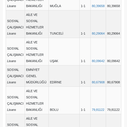
Lisans
BAKANLIĞI
MUĞLA
1-1
80,39658
80,39658
AİLE VE
SOSYAL
SOSYAL
ÇALIŞMACI
HİZMETLER
Lisans
BAKANLIĞI
TUNCELİ
1-1
80,29064
80,29064
AİLE VE
SOSYAL
SOSYAL
ÇALIŞMACI
HİZMETLER
Lisans
BAKANLIĞI
UŞAK
1-1
80,09642
80,09642
SOSYAL
EMNİYET
ÇALIŞMACI
GENEL
Lisans
MÜDÜRLÜĞÜ
EDİRNE
1-1
80,67908
80,67908
AİLE VE
SOSYAL
SOSYAL
ÇALIŞMACI
HİZMETLER
Lisans
BAKANLIĞI
BOLU
1-1
79,81122
79,81122
AİLE VE
SOSYAL
SOSYAL