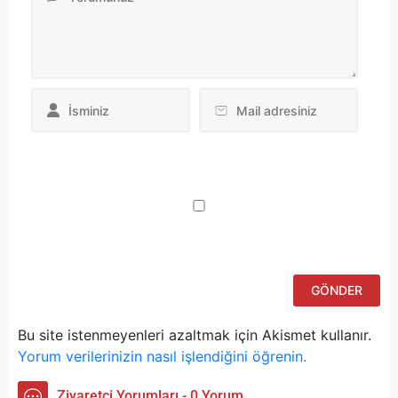
Da
yo
ku
iç
po
ad
si
bu
ka
Bu site istenmeyenleri azaltmak için Akismet kullanır.
Yorum verilerinizin nasıl işlendiğini öğrenin.
Ziyaretçi Yorumları - 0 Yorum