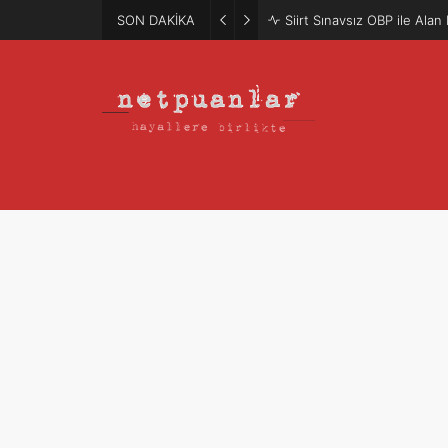
SON DAKİKA
Siirt Sınavsız OBP ile Ala