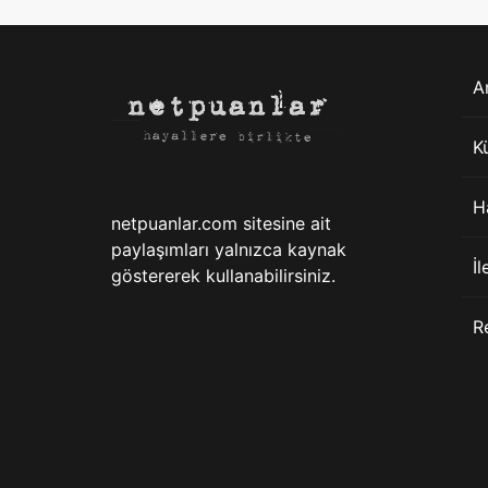
A
K
H
netpuanlar.com sitesine ait
paylaşımları yalnızca kaynak
İl
göstererek kullanabilirsiniz.
R