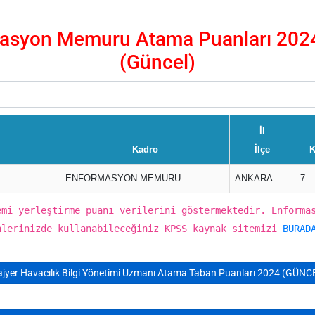
syon Memuru Atama Puanları 2024/
(Güncel)
İl
Kadro
İlçe
K
ENFORMASYON MEMURU
ANKARA
7 —
emi yerleştirme puanı verilerini göstermektedir. Enforma
hlerinizde kullanabileceğiniz KPSS kaynak sitemizi
BURAD
ajyer Havacılık Bilgi Yönetimi Uzmanı Atama Taban Puanları 2024 (GÜNC