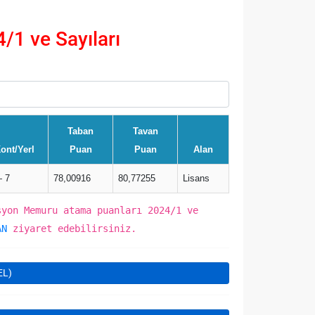
1 ve Sayıları
Taban
Tavan
ont/Yerl
Puan
Puan
Alan
 7
78,00916
80,77255
Lisans
syon Memuru atama puanları 2024/1 ve
AN
ziyaret edebilirsiniz.
EL)