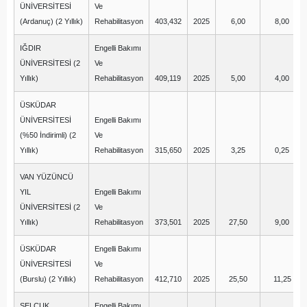
ÜNİVERSİTESİ
Ve
(Ardanuç) (2 Yıllık)
Rehabilitasyon
403,432
2025
6,00
8,00
IĞDIR
Engelli Bakımı
ÜNİVERSİTESİ (2
Ve
Yıllık)
Rehabilitasyon
409,119
2025
5,00
4,00
ÜSKÜDAR
ÜNİVERSİTESİ
Engelli Bakımı
(%50 İndirimli) (2
Ve
Yıllık)
Rehabilitasyon
315,650
2025
3,25
0,25
VAN YÜZÜNCÜ
YIL
Engelli Bakımı
ÜNİVERSİTESİ (2
Ve
Yıllık)
Rehabilitasyon
373,501
2025
27,50
9,00
ÜSKÜDAR
Engelli Bakımı
ÜNİVERSİTESİ
Ve
(Burslu) (2 Yıllık)
Rehabilitasyon
412,710
2025
25,50
11,25
SELÇUK
Engelli Bakımı