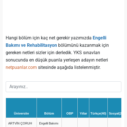
Hangi bölüm için kaç net gerekir yazımızda
Engelli
Bakımı ve Rehabilitasyon
bölümünü kazanmak için
gereken netleri sizler için derledik. YKS sınavları
sonucunda en düşük puanla yerleşen adayın netleri
netpuanlar.com
sitesinde aşağıda listelenmiştir.
Üniversite
Bölüm
OBP
Yıllar
Türkçe(40)
Sosyal(20)
ARTVİN ÇORUH
Engelli Bakımı