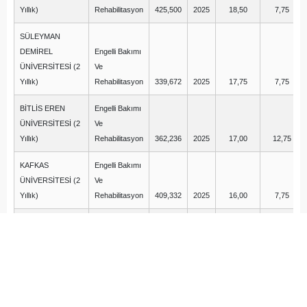
Yıllık)
Rehabilitasyon
425,500
2025
18,50
7,75
SÜLEYMAN
DEMİREL
Engelli Bakımı
ÜNİVERSİTESİ (2
Ve
Yıllık)
Rehabilitasyon
339,672
2025
17,75
7,75
BİTLİS EREN
Engelli Bakımı
ÜNİVERSİTESİ (2
Ve
Yıllık)
Rehabilitasyon
362,236
2025
17,00
12,75
KAFKAS
Engelli Bakımı
ÜNİVERSİTESİ (2
Ve
Yıllık)
Rehabilitasyon
409,332
2025
16,00
7,75
ATATÜRK
Engelli Bakımı
ÜNİVERSİTESİ (2
Ve
Yıllık)
Rehabilitasyon
340,940
2025
13,50
12,50
TOKAT
GAZİOSMANPAŞA
Engelli Bakımı