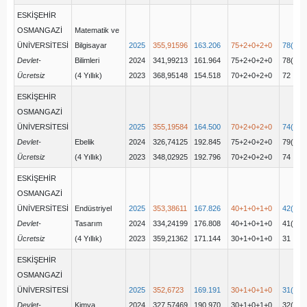
ESKİŞEHİR
OSMANGAZİ
Matematik ve
ÜNİVERSİTESİ
Bilgisayar
2025
355,91596
163.206
75+2+0+2+0
78(75+
Devlet-
Bilimleri
2024
341,99213
161.964
75+2+0+2+0
78(75+
Ücretsiz
(4 Yıllık)
2023
368,95148
154.518
70+2+0+2+0
72
ESKİŞEHİR
OSMANGAZİ
ÜNİVERSİTESİ
2025
355,19584
164.500
70+2+0+2+0
74(70+
Devlet-
Ebelik
2024
326,74125
192.845
75+2+0+2+0
79(75+
Ücretsiz
(4 Yıllık)
2023
348,02925
192.796
70+2+0+2+0
74
ESKİŞEHİR
OSMANGAZİ
ÜNİVERSİTESİ
Endüstriyel
2025
353,38611
167.826
40+1+0+1+0
42(41+
Devlet-
Tasarım
2024
334,24199
176.808
40+1+0+1+0
41(40+
Ücretsiz
(4 Yıllık)
2023
359,21362
171.144
30+1+0+1+0
31
ESKİŞEHİR
OSMANGAZİ
ÜNİVERSİTESİ
2025
352,6723
169.191
30+1+0+1+0
31(30+
Devlet-
Kimya
2024
327,57469
190.970
30+1+0+1+0
32(30+