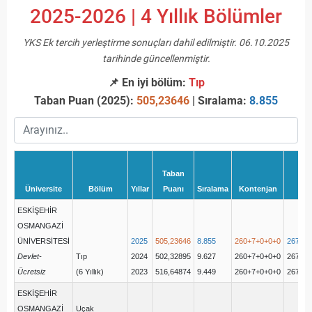
2025-2026 | 4 Yıllık Bölümler
YKS Ek tercih yerleştirme sonuçları dahil edilmiştir. 06.10.2025
tarihinde güncellenmiştir.
📌 En iyi bölüm:
Tıp
Taban Puan (2025):
505,23646
| Sıralama:
8.855
Taban
Üniversite
Bölüm
Yıllar
Puanı
Sıralama
Kontenjan
Ye
ESKİŞEHİR
OSMANGAZİ
ÜNİVERSİTESİ
2025
505,23646
8.855
260+7+0+0+0
267(26
Devlet-
Tıp
2024
502,32895
9.627
260+7+0+0+0
267(26
Ücretsiz
(6 Yıllık)
2023
516,64874
9.449
260+7+0+0+0
267
ESKİŞEHİR
OSMANGAZİ
Uçak