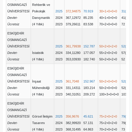
OSMANGAZİ
Rehberlik ve
ÜNİVERSİTESİ
Psikolojik
2025
372,94875
70.919
30+1+0+0+0
31(30+
Devlet-
Danışmanlık
2024
367,12972
85.235
40+1+0+0+0
41(40+
Ücretsiz
(4 Yıllık)
2023
379,26611
83.538
70+2+0+0+0
72
ESKİŞEHİR
OSMANGAZİ
ÜNİVERSİTESİ
2025
361,79938
152.787
50+2+0+2+0
52(50+
Devlet-
İstatistik
2024
334,11280
177.057
55+2+0+2+0
57(56+
Ücretsiz
(4 Yıllık)
2023
353,03930
182.740
50+2+0+2+0
52
ESKİŞEHİR
OSMANGAZİ
ÜNİVERSİTESİ
İnşaat
2025
361,7048
152.967
50+2+0+0+0
52(52+
Devlet-
Mühendisliği
2024
331,14311
183.214
50+2+0+0+0
52(52+
Ücretsiz
(4 Yıllık)
2023
340,31051
209.272
100+3+0+0+0
103
ESKİŞEHİR
OSMANGAZİ
ÜNİVERSİTESİ
Görsel İletişim
2025
356,9676
45.621
75+2+0+2+0
79(75+
Devlet-
Tasarımı
2024
382,99920
57.131
75+2+0+2+0
79(75+
Ücretsiz
(4 Yıllık)
2023
368,31495
64.863
70+2+0+2+0
73