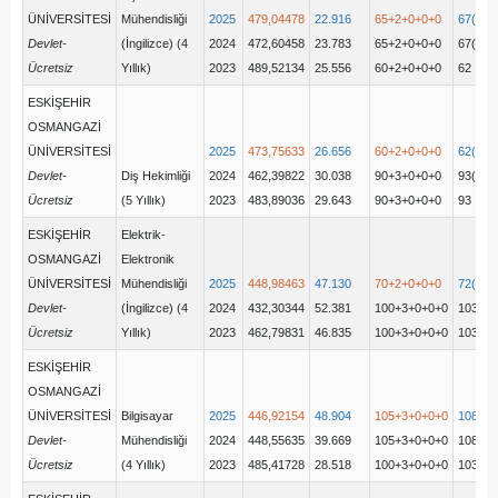
ÜNİVERSİTESİ
Mühendisliği
2025
479,04478
22.916
65+2+0+0+0
67(65+
Devlet-
(İngilizce) (4
2024
472,60458
23.783
65+2+0+0+0
67(65+
Ücretsiz
Yıllık)
2023
489,52134
25.556
60+2+0+0+0
62
ESKİŞEHİR
OSMANGAZİ
ÜNİVERSİTESİ
2025
473,75633
26.656
60+2+0+0+0
62(60+
Devlet-
Diş Hekimliği
2024
462,39822
30.038
90+3+0+0+0
93(90+
Ücretsiz
(5 Yıllık)
2023
483,89036
29.643
90+3+0+0+0
93
ESKİŞEHİR
Elektrik-
OSMANGAZİ
Elektronik
ÜNİVERSİTESİ
Mühendisliği
2025
448,98463
47.130
70+2+0+0+0
72(70+
Devlet-
(İngilizce) (4
2024
432,30344
52.381
100+3+0+0+0
103(10
Ücretsiz
Yıllık)
2023
462,79831
46.835
100+3+0+0+0
103
ESKİŞEHİR
OSMANGAZİ
ÜNİVERSİTESİ
Bilgisayar
2025
446,92154
48.904
105+3+0+0+0
108(10
Devlet-
Mühendisliği
2024
448,55635
39.669
105+3+0+0+0
108(10
Ücretsiz
(4 Yıllık)
2023
485,41728
28.518
100+3+0+0+0
103