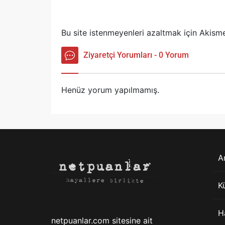
Bu site istenmeyenleri azaltmak için Akisme
Ziyaretçi Yorumları - 0 Yorum
Henüz yorum yapılmamış.
A
K
H
netpuanlar.com sitesine ait