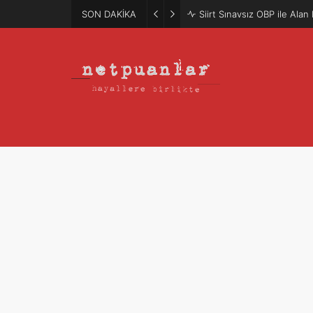
SON DAKİKA
Mütercim Atama Puanları 