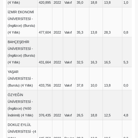
(4 Yıllık)
420,895
2022
Vakıf
35,0
18,8
13,8
1,0
24
İZMİR EKONOMİ
ÜNİVERSİTESİ -
(İngilizce) (Burslu)
(4 Yıllık)
477,604
2022
Vakıf
35,3
13,8
28,3
0,8
18
BAHÇEŞEHİR
ÜNİVERSİTESİ -
(İngilizce) (Burslu)
(4 Yıllık)
431,664
2022
Vakıf
32,5
16,3
16,5
5,3
20
YAŞAR
ÜNİVERSİTESİ -
(Burslu) (4 Yıllık)
433,756
2022
Vakıf
37,8
10,0
13,8
0,0
21
ÖZYEĞİN
ÜNİVERSİTESİ -
(İngilizce) (%50
İndirimli) (4 Yıllık)
376,435
2022
Vakıf
26,5
18,8
12,5
4,8
12
DOKUZ EYLÜL
ÜNİVERSİTESİ -(4