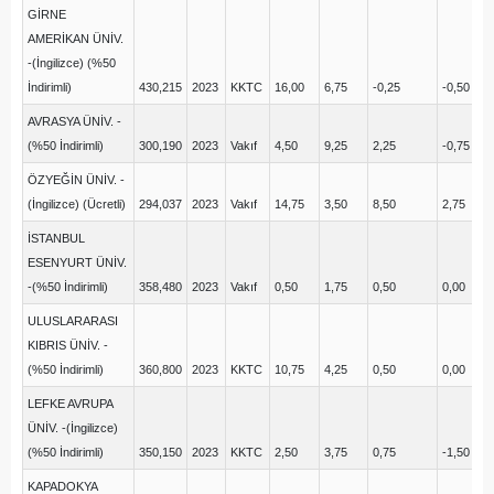
GİRNE
AMERİKAN ÜNİV.
-(İngilizce) (%50
İndirimli)
430,215
2023
KKTC
16,00
6,75
-0,25
-0,50
6,
AVRASYA ÜNİV. -
(%50 İndirimli)
300,190
2023
Vakıf
4,50
9,25
2,25
-0,75
2,
ÖZYEĞİN ÜNİV. -
(İngilizce) (Ücretli)
294,037
2023
Vakıf
14,75
3,50
8,50
2,75
3,
İSTANBUL
ESENYURT ÜNİV.
-(%50 İndirimli)
358,480
2023
Vakıf
0,50
1,75
0,50
0,00
1,
ULUSLARARASI
KIBRIS ÜNİV. -
(%50 İndirimli)
360,800
2023
KKTC
10,75
4,25
0,50
0,00
5,
LEFKE AVRUPA
ÜNİV. -(İngilizce)
(%50 İndirimli)
350,150
2023
KKTC
2,50
3,75
0,75
-1,50
3,
KAPADOKYA