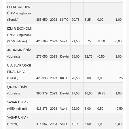
LEFKE AVRUPA
ÜNİV. -(İngilizce)
(Burslu)
386,650
2023
KKTC
20,75
8,25
0,00
1,00
9,
İZMİR EKONOMİ
ÜNİV. -(İngilizce)
(%50 İndirimli)
426,169
2023
Vakıf
21,50
6,75
11,50
0,00
14
ARDAHAN ÜNİV.
-Ücretsiz
277,050
2023
Devlet
28,00
12,75
-0,50
1,00
10
ULUSLARARASI
FİNAL ÜNİV. -
(Burslu)
425,933
2023
KKTC
20,50
8,00
3,00
-0,25
12
ŞIRNAK ÜNİV.
-Ücretsiz
360,979
2023
Devlet
17,50
10,00
16,75
1,00
2,
YAŞAR ÜNİV. -
(%50 İndirimli)
413,376
2023
Vakıf
22,00
8,00
0,50
-0,50
6,
YAŞAR ÜNİV. -
(Ücretli)
414,657
2023
Vakıf
11,00
8,50
1,00
0,00
4,