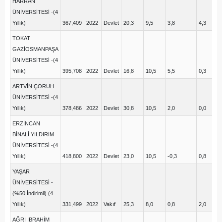
HARRAN
ÜNİVERSİTESİ -(4
Yıllık)
367,409
2022
Devlet
20,3
9,5
3,8
4,3
13
TOKAT
GAZİOSMANPAŞA
ÜNİVERSİTESİ -(4
Yıllık)
395,708
2022
Devlet
16,8
10,5
5,5
0,3
14
ARTVİN ÇORUH
ÜNİVERSİTESİ -(4
Yıllık)
378,486
2022
Devlet
30,8
10,5
2,0
0,0
14
ERZİNCAN
BİNALİ YILDIRIM
ÜNİVERSİTESİ -(4
Yıllık)
418,800
2022
Devlet
23,0
10,5
-0,3
0,8
12
YAŞAR
ÜNİVERSİTESİ -
(%50 İndirimli) (4
Yıllık)
331,499
2022
Vakıf
25,3
8,0
0,8
2,0
14
AĞRI İBRAHİM