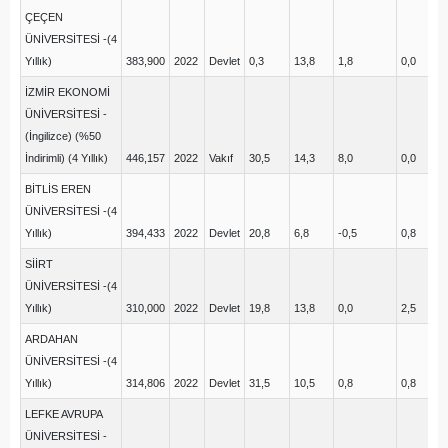
ÇEÇEN
ÜNİVERSİTESİ -(4
Yıllık)
383,900
2022
Devlet
0,3
13,8
1,8
0,0
9,
İZMİR EKONOMİ
ÜNİVERSİTESİ -
(İngilizce) (%50
İndirimli) (4 Yıllık)
446,157
2022
Vakıf
30,5
14,3
8,0
0,0
8,
BİTLİS EREN
ÜNİVERSİTESİ -(4
Yıllık)
394,433
2022
Devlet
20,8
6,8
-0,5
0,8
14
SİİRT
ÜNİVERSİTESİ -(4
Yıllık)
310,000
2022
Devlet
19,8
13,8
0,0
2,5
13
ARDAHAN
ÜNİVERSİTESİ -(4
Yıllık)
314,806
2022
Devlet
31,5
10,5
0,8
0,8
9,
LEFKE AVRUPA
ÜNİVERSİTESİ -