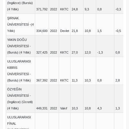
(İngilizce) (Burslu)
(4 Yıllık)
371,792
2022
KKTC
24,8
9,3
0,8
-0,3
10
ŞIRNAK
ÜNİVERSİTESİ -(4
Yıllık)
334,600
2022
Devlet
21,8
10,8
1,5
-0,5
13
YAKIN DOĞU
ÜNİVERSİTESİ -
(Burslu) (4 Yıllık)
327,425
2022
KKTC
27,0
12,0
-1,3
0,8
11
ULUSLARARASI
KIBRIS
ÜNİVERSİTESİ -
(Burslu) (4 Yıllık)
367,392
2022
KKTC
11,3
10,3
0,8
2,8
13
ÖZYEĞİN
ÜNİVERSİTESİ -
(İngilizce) (Ücretli)
(4 Yıllık)
449,331
2022
Vakıf
10,3
10,8
4,3
1,3
9,
ULUSLARARASI
FİNAL