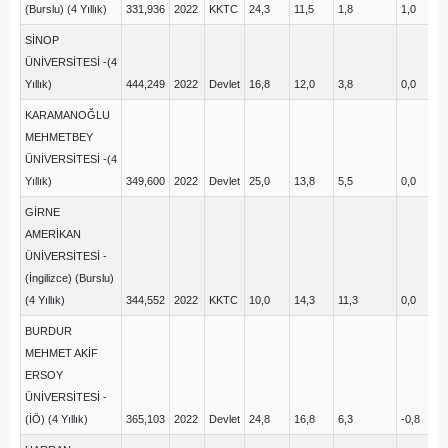
(Burslu) (4 Yıllık)
331,936
2022
KKTC
24,3
11,5
1,8
1,0
9,
SİNOP
ÜNİVERSİTESİ -(4
Yıllık)
444,249
2022
Devlet
16,8
12,0
3,8
0,0
10
KARAMANOĞLU
MEHMETBEY
ÜNİVERSİTESİ -(4
Yıllık)
349,600
2022
Devlet
25,0
13,8
5,5
0,0
10
GİRNE
AMERİKAN
ÜNİVERSİTESİ -
(İngilizce) (Burslu)
(4 Yıllık)
344,552
2022
KKTC
10,0
14,3
11,3
0,0
12
BURDUR
MEHMET AKİF
ERSOY
ÜNİVERSİTESİ -
(İÖ) (4 Yıllık)
365,103
2022
Devlet
24,8
16,8
6,3
-0,8
10