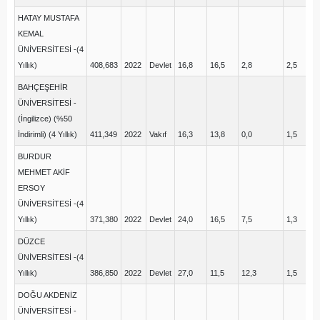
HATAY MUSTAFA
KEMAL
ÜNİVERSİTESİ -(4
Yıllık)
408,683
2022
Devlet
16,8
16,5
2,8
2,5
11
BAHÇEŞEHİR
ÜNİVERSİTESİ -
(İngilizce) (%50
İndirimli) (4 Yıllık)
411,349
2022
Vakıf
16,3
13,8
0,0
1,5
13
BURDUR
MEHMET AKİF
ERSOY
ÜNİVERSİTESİ -(4
Yıllık)
371,380
2022
Devlet
24,0
16,5
7,5
1,3
15
DÜZCE
ÜNİVERSİTESİ -(4
Yıllık)
386,850
2022
Devlet
27,0
11,5
12,3
1,5
7,
DOĞU AKDENİZ
ÜNİVERSİTESİ -