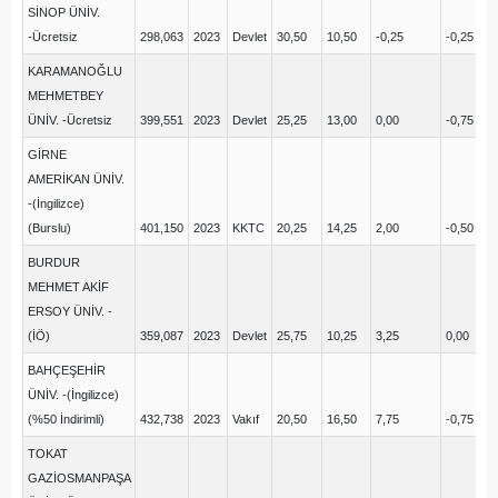
SİNOP ÜNİV.
-Ücretsiz
298,063
2023
Devlet
30,50
10,50
-0,25
-0,25
21
KARAMANOĞLU
MEHMETBEY
ÜNİV. -Ücretsiz
399,551
2023
Devlet
25,25
13,00
0,00
-0,75
11
GİRNE
AMERİKAN ÜNİV.
-(İngilizce)
(Burslu)
401,150
2023
KKTC
20,25
14,25
2,00
-0,50
13
BURDUR
MEHMET AKİF
ERSOY ÜNİV. -
(İÖ)
359,087
2023
Devlet
25,75
10,25
3,25
0,00
6,
BAHÇEŞEHİR
ÜNİV. -(İngilizce)
(%50 İndirimli)
432,738
2023
Vakıf
20,50
16,50
7,75
-0,75
10
TOKAT
GAZİOSMANPAŞA