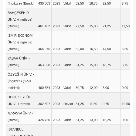
(İngilizce) (Burslu)
430,303
2023
Vakıf
32,50
18,75
22,50
7,75
21
BAHÇEŞEHİR
ÜNİV. -(İngilizce)
(Burslu)
461,102
2023
Vakıf
27,50
15,00
21,25
11,50
16
İZMİR EKONOMİ
ÜNİV. -(İngilizce)
(Burslu)
464,976
2023
Vakıf
32,00
16,50
14,50
6,50
21
YAŞAR ÜNİV. -
(Burslu)
463,020
2023
Vakıf
31,25
15,00
18,75
3,75
17
ÖZYEĞİN ÜNİV. -
(İngilizce) (%50
İndirimli)
460,654
2023
Vakıf
30,75
12,00
3,00
0,00
17
DOKUZ EYLÜL
ÜNİV. -Ücretsiz
302,507
2023
Devlet
31,25
11,50
0,75
10,50
16
AVRASYA ÜNİV. -
(Burslu)
424,750
2023
Vakıf
31,25
13,00
16,25
0,00
7,
İSTANBUL