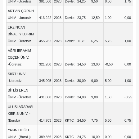
ÜNİV. -Ücretsiz
381,500
2023
Devlet
24,25
9,50
8,50
1,75
6,
ARTVİN ÇORUH
ÜNİV. -Ücretsiz
413,222
2023
Devlet
23,75
12,50
1,00
0,00
16
ERZİNCAN
BİNALİ YILDIRIM
ÜNİV. -Ücretsiz
455,282
2023
Devlet
11,75
6,25
5,75
1,00
14
AĞRI İBRAHİM
ÇEÇEN ÜNİV.
-Ücretsiz
321,280
2023
Devlet
14,50
13,00
-0,50
0,00
14
SİİRT ÜNİV.
-Ücretsiz
345,905
2023
Devlet
30,00
9,00
5,00
1,00
12
BİTLİS EREN
ÜNİV. -Ücretsiz
431,000
2023
Devlet
24,00
9,00
1,50
-0,25
12
ULUSLARARASI
KIBRIS ÜNİV. -
(Burslu)
414,703
2023
KKTC
24,50
7,75
5,50
0,75
10
YAKIN DOĞU
ÜNİV. -(Burslu)
389,366
2023
KKTC
24,75
10,00
0,00
0,00
6,