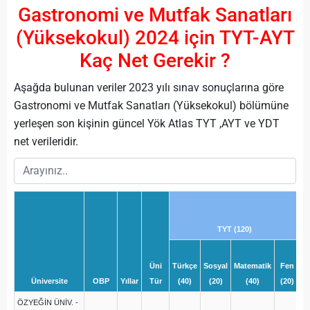
Gastronomi ve Mutfak Sanatları
(Yüksekokul) 2024 için TYT-AYT
Kaç Net Gerekir ?
Aşağda bulunan veriler 2023 yılı sınav sonuçlarına göre
Gastronomi ve Mutfak Sanatları (Yüksekokul) bölümüne
yerleşen son kişinin güncel Yök Atlas TYT ,AYT ve YDT
net verileridir.
TYT (120)
Üni
Türkçe
Sosyal
Matematik
Fen
T
Üniversite
OBP
Yıllar
Tür
(40)
(20)
(40)
(20)
(
ÖZYEĞİN ÜNİV. -