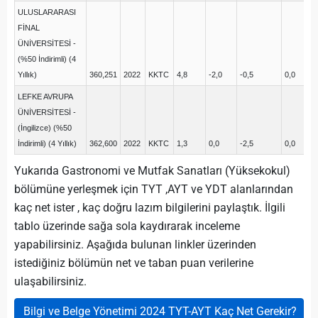
ULUSLARARASI
FİNAL
ÜNİVERSİTESİ -
(%50 İndirimli) (4
Yıllık)
360,251
2022
KKTC
4,8
-2,0
-0,5
0,0
-1
LEFKE AVRUPA
ÜNİVERSİTESİ -
(İngilizce) (%50
İndirimli) (4 Yıllık)
362,600
2022
KKTC
1,3
0,0
-2,5
0,0
-4
Yukarıda Gastronomi ve Mutfak Sanatları (Yüksekokul)
bölümüne yerleşmek için TYT ,AYT ve YDT alanlarından
kaç net ister , kaç doğru lazım bilgilerini paylaştık. İlgili
tablo üzerinde sağa sola kaydırarak inceleme
yapabilirsiniz. Aşağıda bulunan linkler üzerinden
istediğiniz bölümün net ve taban puan verilerine
ulaşabilirsiniz.
Bilgi ve Belge Yönetimi 2024 TYT-AYT Kaç Net Gerekir?