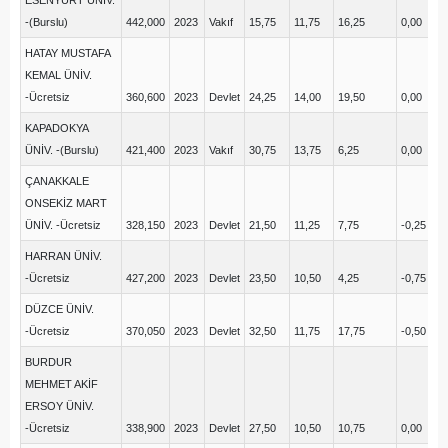
ESENYURT ÜNİV.
-(Burslu)
442,000
2023
Vakıf
15,75
11,75
16,25
0,00
16
HATAY MUSTAFA
KEMAL ÜNİV.
-Ücretsiz
360,600
2023
Devlet
24,25
14,00
19,50
0,00
7,
KAPADOKYA
ÜNİV. -(Burslu)
421,400
2023
Vakıf
30,75
13,75
6,25
0,00
9,
ÇANAKKALE
ONSEKİZ MART
ÜNİV. -Ücretsiz
328,150
2023
Devlet
21,50
11,25
7,75
-0,25
14
HARRAN ÜNİV.
-Ücretsiz
427,200
2023
Devlet
23,50
10,50
4,25
-0,75
10
DÜZCE ÜNİV.
-Ücretsiz
370,050
2023
Devlet
32,50
11,75
17,75
-0,50
13
BURDUR
MEHMET AKİF
ERSOY ÜNİV.
-Ücretsiz
338,900
2023
Devlet
27,50
10,50
10,75
0,00
9,