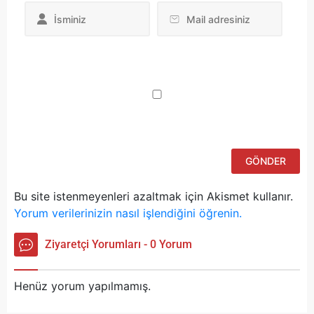
Da
yo
ku
iç
po
ad
si
bu
ka
Bu site istenmeyenleri azaltmak için Akismet kullanır.
Yorum verilerinizin nasıl işlendiğini öğrenin.
Ziyaretçi Yorumları - 0 Yorum
Henüz yorum yapılmamış.