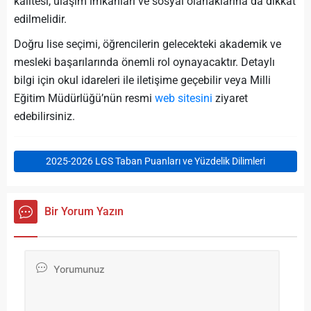
kalitesi, ulaşım imkanları ve sosyal olanaklarına da dikkat
edilmelidir.
Doğru lise seçimi, öğrencilerin gelecekteki akademik ve
mesleki başarılarında önemli rol oynayacaktır. Detaylı
bilgi için okul idareleri ile iletişime geçebilir veya Milli
Eğitim Müdürlüğü’nün resmi
web sitesini
ziyaret
edebilirsiniz.
2025-2026 LGS Taban Puanları ve Yüzdelik Dilimleri
Bir Yorum Yazın