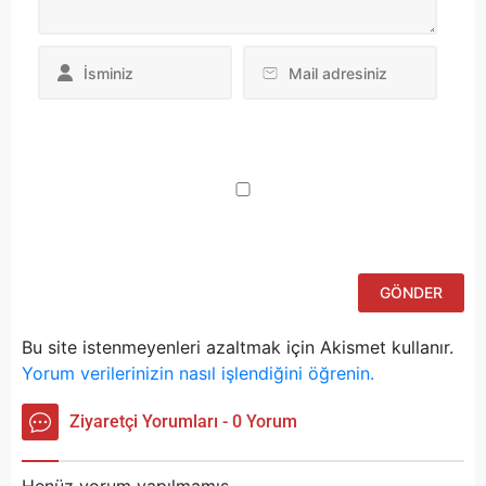
Da
yo
ku
iç
po
ad
si
bu
ka
Bu site istenmeyenleri azaltmak için Akismet kullanır.
Yorum verilerinizin nasıl işlendiğini öğrenin.
Ziyaretçi Yorumları - 0 Yorum