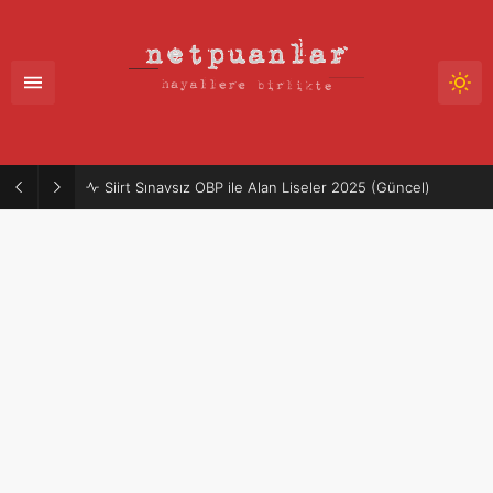
Siirt Sınavsız OBP ile Alan Liseler 2025 (Güncel)