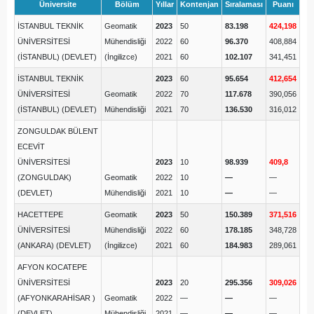
Üniversite
Bölüm
Yıllar
Kontenjan
Sıralaması
Puanı
İSTANBUL TEKNİK
Geomatik
2023
50
83.198
424,198
ÜNİVERSİTESİ
Mühendisliği
2022
60
96.370
408,884
(İSTANBUL) (DEVLET)
(İngilizce)
2021
60
102.107
341,451
İSTANBUL TEKNİK
2023
60
95.654
412,654
ÜNİVERSİTESİ
Geomatik
2022
70
117.678
390,056
(İSTANBUL) (DEVLET)
Mühendisliği
2021
70
136.530
316,012
ZONGULDAK BÜLENT
ECEVİT
ÜNİVERSİTESİ
2023
10
98.939
409,8
(ZONGULDAK)
Geomatik
2022
10
—
—
(DEVLET)
Mühendisliği
2021
10
—
—
HACETTEPE
Geomatik
2023
50
150.389
371,516
ÜNİVERSİTESİ
Mühendisliği
2022
60
178.185
348,728
(ANKARA) (DEVLET)
(İngilizce)
2021
60
184.983
289,061
AFYON KOCATEPE
ÜNİVERSİTESİ
2023
20
295.356
309,026
(AFYONKARAHİSAR )
Geomatik
2022
—
—
—
(DEVLET)
Mühendisliği
2021
—
—
—