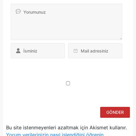
Da
yo
ku
iç
po
ad
si
bu
ka
Bu site istenmeyenleri azaltmak için Akismet kullanır.
Yorum verilerinizin nasıl işlendiğini öğrenin.