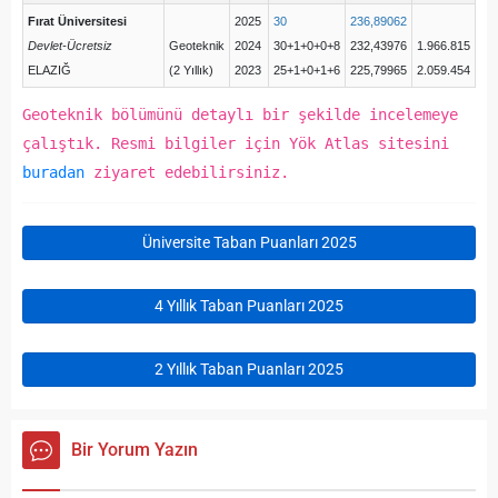
Fırat Üniversitesi
2025
30
236,89062
Devlet-Ücretsiz
Geoteknik
2024
30+1+0+0+8
232,43976
1.966.815
ELAZIĞ
(2 Yıllık)
2023
25+1+0+1+6
225,79965
2.059.454
Geoteknik bölümünü detaylı bir şekilde incelemeye
çalıştık. Resmi bilgiler için Yök Atlas sitesini
buradan
ziyaret edebilirsiniz.
Üniversite Taban Puanları 2025
4 Yıllık Taban Puanları 2025
2 Yıllık Taban Puanları 2025
Bir Yorum Yazın