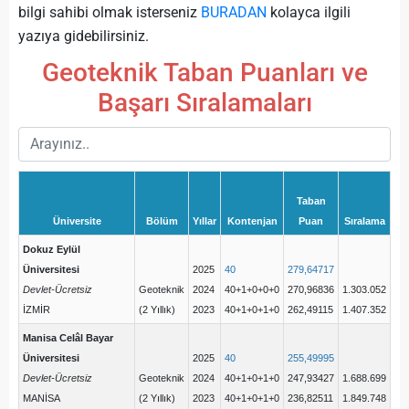
bilgi sahibi olmak isterseniz
BURADAN
kolayca ilgili
yazıya gidebilirsiniz.
Geoteknik Taban Puanları ve
Başarı Sıralamaları
Taban
Üniversite
Bölüm
Yıllar
Kontenjan
Puan
Sıralama
Dokuz Eylül
Üniversitesi
2025
40
279,64717
Devlet-Ücretsiz
Geoteknik
2024
40+1+0+0+0
270,96836
1.303.052
İZMİR
(2 Yıllık)
2023
40+1+0+1+0
262,49115
1.407.352
Manisa Celâl Bayar
Üniversitesi
2025
40
255,49995
Devlet-Ücretsiz
Geoteknik
2024
40+1+0+1+0
247,93427
1.688.699
MANİSA
(2 Yıllık)
2023
40+1+0+1+0
236,82511
1.849.748