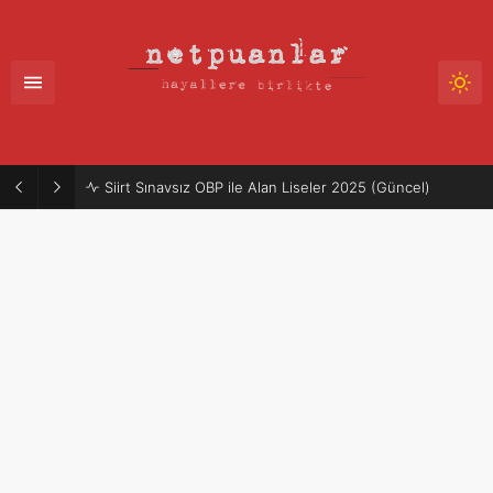
Siirt Sınavsız OBP ile Alan Liseler 2025 (Güncel)