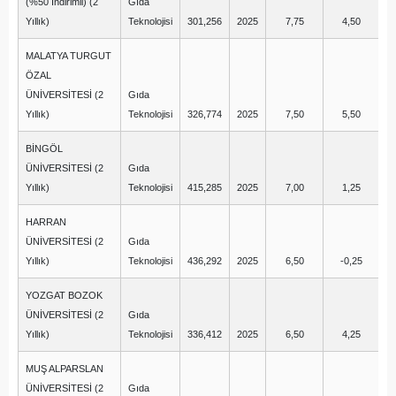
(%50 İndirimli) (2
Gıda
Yıllık)
Teknolojisi
301,256
2025
7,75
4,50
MALATYA TURGUT
ÖZAL
ÜNİVERSİTESİ (2
Gıda
Yıllık)
Teknolojisi
326,774
2025
7,50
5,50
BİNGÖL
ÜNİVERSİTESİ (2
Gıda
Yıllık)
Teknolojisi
415,285
2025
7,00
1,25
HARRAN
ÜNİVERSİTESİ (2
Gıda
Yıllık)
Teknolojisi
436,292
2025
6,50
-0,25
YOZGAT BOZOK
ÜNİVERSİTESİ (2
Gıda
Yıllık)
Teknolojisi
336,412
2025
6,50
4,25
MUŞ ALPARSLAN
ÜNİVERSİTESİ (2
Gıda