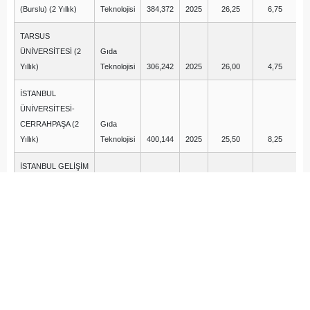
(Burslu) (2 Yıllık)
Teknolojisi
384,372
2025
26,25
6,75
TARSUS
ÜNİVERSİTESİ (2
Gıda
Yıllık)
Teknolojisi
306,242
2025
26,00
4,75
İSTANBUL
ÜNİVERSİTESİ-
CERRAHPAŞA (2
Gıda
Yıllık)
Teknolojisi
400,144
2025
25,50
8,25
İSTANBUL GELİŞİM
ÜNİVERSİTESİ
Gıda
(Burslu) (2 Yıllık)
Teknolojisi
374,486
2025
25,00
10,00
YAŞAR
ÜNİVERSİTESİ
Gıda
(Burslu) (2 Yıllık)
Teknolojisi
365,350
2025
24,25
10,25
ÇANAKKALE
ONSEKİZ MART