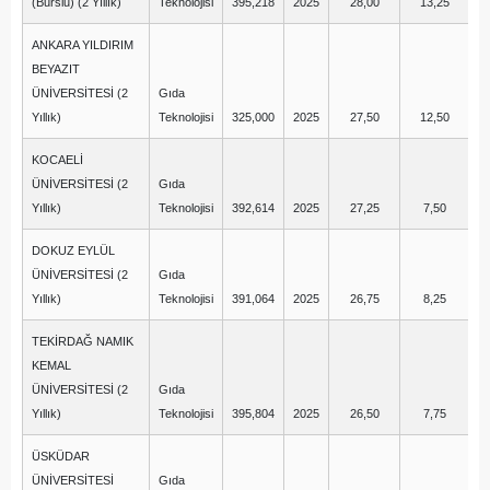
(Burslu) (2 Yıllık)
Teknolojisi
395,218
2025
28,00
13,25
ANKARA YILDIRIM
BEYAZIT
ÜNİVERSİTESİ (2
Gıda
Yıllık)
Teknolojisi
325,000
2025
27,50
12,50
KOCAELİ
ÜNİVERSİTESİ (2
Gıda
Yıllık)
Teknolojisi
392,614
2025
27,25
7,50
DOKUZ EYLÜL
ÜNİVERSİTESİ (2
Gıda
Yıllık)
Teknolojisi
391,064
2025
26,75
8,25
TEKİRDAĞ NAMIK
KEMAL
ÜNİVERSİTESİ (2
Gıda
Yıllık)
Teknolojisi
395,804
2025
26,50
7,75
ÜSKÜDAR
ÜNİVERSİTESİ
Gıda