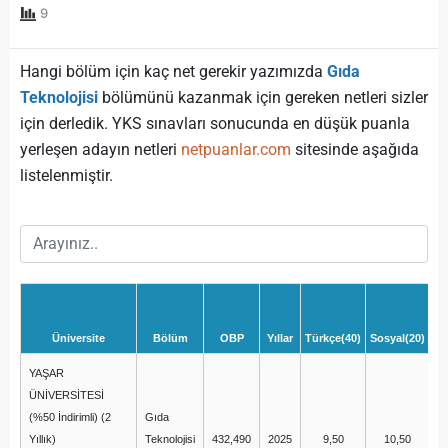
9
Hangi bölüm için kaç net gerekir yazımızda
Gıda
Teknolojisi
bölümünü kazanmak için gereken netleri sizler
için derledik. YKS sınavları sonucunda en düşük puanla
yerleşen adayın netleri
netpuanlar.com
sitesinde aşağıda
listelenmiştir.
Üniversite
Bölüm
OBP
Yıllar
Türkçe(40)
Sosyal(20)
Ma
YAŞAR
ÜNİVERSİTESİ
(%50 İndirimli) (2
Gıda
Yıllık)
Teknolojisi
432,490
2025
9,50
10,50