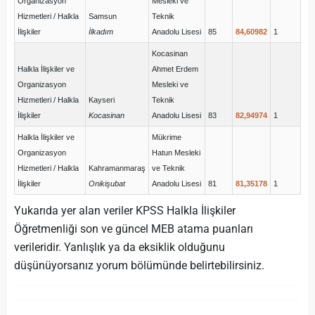
Organizasyon
Mesleki ve
Hizmetleri / Halkla
Samsun
Teknik
İlişkiler
İlkadım
Anadolu Lisesi
85
84,60982
1
Kocasinan
Halkla İlişkiler ve
Ahmet Erdem
Organizasyon
Mesleki ve
Hizmetleri / Halkla
Kayseri
Teknik
İlişkiler
Kocasinan
Anadolu Lisesi
83
82,94974
1
Halkla İlişkiler ve
Mükrime
Organizasyon
Hatun Mesleki
Hizmetleri / Halkla
Kahramanmaraş
ve Teknik
İlişkiler
Onikişubat
Anadolu Lisesi
81
81,35178
1
Yukarıda yer alan veriler KPSS Halkla İlişkiler
Öğretmenliği son ve güncel MEB atama puanları
verileridir. Yanlışlık ya da eksiklik olduğunu
düşünüyorsanız yorum bölümünde belirtebilirsiniz.