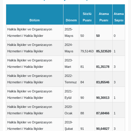
Sözlü
Atama
Atama
Bölüm
Dönem
Puanı
Puanı
Sayısı
Halkla İlişkiler ve Organizasyon
2025-
Hizmetleri / Halkla İlişkiler
Mayıs
50
50
0
Halkla İlişkiler ve Organizasyon
2024-
Hizmetleri / Halkla İlişkiler
Mayıs
79,51463
85,323520
1
Halkla İlişkiler ve Organizasyon
2023-
Hizmetleri / Halkla İlişkiler
Mart
81
81,35178
3
Halkla İlişkiler ve Organizasyon
2022-
Hizmetleri / Halkla İlişkiler
Temmuz
84
83,85546
3
Halkla İlişkiler ve Organizasyon
2021-
Hizmetleri / Halkla İlişkiler
Eylül
90
90,30013
1
Halkla İlişkiler ve Organizasyon
2020-
Hizmetleri / Halkla İlişkiler
Ocak
88
87,68466
1
Halkla İlişkiler ve Organizasyon
2019-
Hizmetleri / Halkla İlişkiler
Şubat
91
90,64827
3