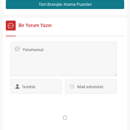
Tüm Branşlar Atama Puanları
Bir Yorum Yazın
Da
yo
ku
iç
po
ad
si
bu