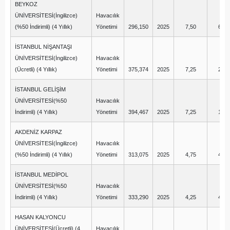
BEYKOZ
ÜNİVERSİTESİ(İngilizce)
Havacılık
(%50 İndirimli) (4 Yıllık)
Yönetimi
296,150
2025
7,50
6,25
İSTANBUL NİŞANTAŞI
ÜNİVERSİTESİ(İngilizce)
Havacılık
(Ücretli) (4 Yıllık)
Yönetimi
375,374
2025
7,25
2,50
İSTANBUL GELİŞİM
ÜNİVERSİTESİ(%50
Havacılık
İndirimli) (4 Yıllık)
Yönetimi
394,467
2025
7,25
1,50
AKDENİZ KARPAZ
ÜNİVERSİTESİ(İngilizce)
Havacılık
(%50 İndirimli) (4 Yıllık)
Yönetimi
313,075
2025
4,75
4,75
İSTANBUL MEDİPOL
ÜNİVERSİTESİ(%50
Havacılık
İndirimli) (4 Yıllık)
Yönetimi
333,290
2025
4,25
4,75
HASAN KALYONCU
ÜNİVERSİTESİ(Ücretli) (4
Havacılık