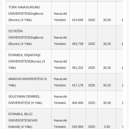
TÜRK HAVA KURUMU
ÜNİVERSİTESİ(İngilizce)
Havacılık
(Burslu) (4 Yıllık)
Yönetimi
414,648
2025
30,50
16,7
ÖZYEĞİN
ÜNİVERSİTESİ(İngilizce)
Havacılık
(Burslu) (4 Yıllık)
Yönetimi
463,738
2025
30,25
12,7
İSTANBUL NİŞANTAŞI
ÜNİVERSİTESİ(Burslu) (4
Havacılık
Yıllık)
Yönetimi
451,322
2025
30,25
15,0
AMASYA ÜNİVERSİTESİ (4
Havacılık
Yıllık)
Yönetimi
417,178
2025
30,25
11,2
SÜLEYMAN DEMİREL
Havacılık
ÜNİVERSİTESİ (4 Yıllık)
Yönetimi
404,000
2025
30,00
11,7
İSTANBUL BİLGİ
ÜNİVERSİTESİ(%50
Havacılık
İndirimli) (4 Yıllık)
Yönetimi
292,894
2025
3,50
6,25