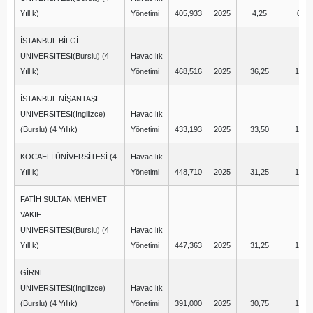
Yıllık)
Yönetimi
405,933
2025
4,25
0,75
İSTANBUL BİLGİ
ÜNİVERSİTESİ(Burslu) (4
Havacılık
Yıllık)
Yönetimi
468,516
2025
36,25
16,2
İSTANBUL NİŞANTAŞI
ÜNİVERSİTESİ(İngilizce)
Havacılık
(Burslu) (4 Yıllık)
Yönetimi
433,193
2025
33,50
13,2
KOCAELİ ÜNİVERSİTESİ (4
Havacılık
Yıllık)
Yönetimi
448,710
2025
31,25
16,2
FATİH SULTAN MEHMET
VAKIF
ÜNİVERSİTESİ(Burslu) (4
Havacılık
Yıllık)
Yönetimi
447,363
2025
31,25
12,5
GİRNE
ÜNİVERSİTESİ(İngilizce)
Havacılık
(Burslu) (4 Yıllık)
Yönetimi
391,000
2025
30,75
10,2