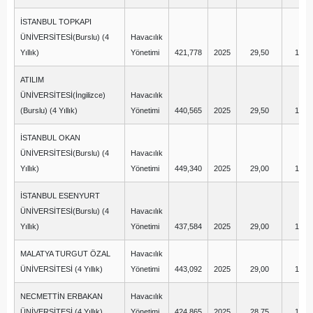
İSTANBUL TOPKAPI
ÜNİVERSİTESİ(Burslu) (4
Havacılık
Yıllık)
Yönetimi
421,778
2025
29,50
14,2
ATILIM
ÜNİVERSİTESİ(İngilizce)
Havacılık
(Burslu) (4 Yıllık)
Yönetimi
440,565
2025
29,50
17,7
İSTANBUL OKAN
ÜNİVERSİTESİ(Burslu) (4
Havacılık
Yıllık)
Yönetimi
449,340
2025
29,00
17,5
İSTANBUL ESENYURT
ÜNİVERSİTESİ(Burslu) (4
Havacılık
Yıllık)
Yönetimi
437,584
2025
29,00
10,2
MALATYA TURGUT ÖZAL
Havacılık
ÜNİVERSİTESİ (4 Yıllık)
Yönetimi
443,092
2025
29,00
14,0
NECMETTİN ERBAKAN
Havacılık
ÜNİVERSİTESİ (4 Yıllık)
Yönetimi
424,865
2025
28,75
13,7