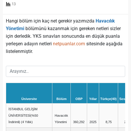
13
Hangi bölüm için kaç net gerekir yazımızda
Havacılık
Yönetimi
bölümünü kazanmak için gereken netleri sizler
için derledik. YKS sınavları sonucunda en düşük puanla
yerleşen adayın netleri
netpuanlar.com
sitesinde aşağıda
listelenmiştir.
Üniversite
Bölüm
OBP
Yıllar
Türkçe(40)
Sosyal(
İSTANBUL GELİŞİM
ÜNİVERSİTESİ(%50
Havacılık
İndirimli) (4 Yıllık)
Yönetimi
360,292
2025
8,75
2,50