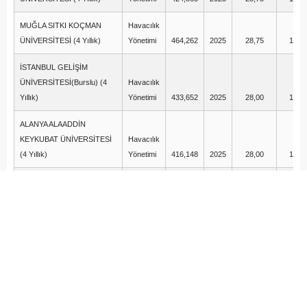
MUĞLA SITKI KOÇMAN
Havacılık
ÜNİVERSİTESİ (4 Yıllık)
Yönetimi
464,262
2025
28,75
13,7
İSTANBUL GELİŞİM
ÜNİVERSİTESİ(Burslu) (4
Havacılık
Yıllık)
Yönetimi
433,652
2025
28,00
14,2
ALANYA ALAADDİN
KEYKUBAT ÜNİVERSİTESİ
Havacılık
(4 Yıllık)
Yönetimi
416,148
2025
28,00
13,0
ESKİŞEHİR TEKNİK
Havacılık
ÜNİVERSİTESİ (4 Yıllık)
Yönetimi
481,050
2025
27,75
14,0
BEYKOZ
ÜNİVERSİTESİ(İngilizce)
Havacılık
(Burslu) (4 Yıllık)
Yönetimi
343,750
2025
27,75
13,7
İSTANBUL TİCARET
ÜNİVERSİTESİ(Burslu) (4
Havacılık