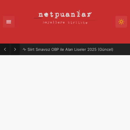
Siirt Sınavsız OBP ile Alan Liseler 2025 (Güncel)