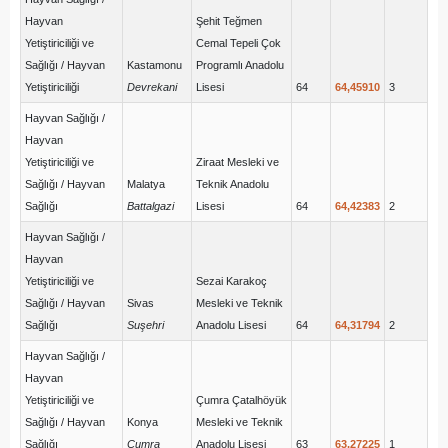
Hayvan
Şehit Teğmen
Yetiştiriciliği ve
Cemal Tepeli Çok
Sağlığı / Hayvan
Kastamonu
Programlı Anadolu
Yetiştiriciliği
Devrekani
Lisesi
64
64,45910
3
Hayvan Sağlığı /
Hayvan
Yetiştiriciliği ve
Ziraat Mesleki ve
Sağlığı / Hayvan
Malatya
Teknik Anadolu
Sağlığı
Battalgazi
Lisesi
64
64,42383
2
Hayvan Sağlığı /
Hayvan
Yetiştiriciliği ve
Sezai Karakoç
Sağlığı / Hayvan
Sivas
Mesleki ve Teknik
Sağlığı
Suşehri
Anadolu Lisesi
64
64,31794
2
Hayvan Sağlığı /
Hayvan
Yetiştiriciliği ve
Çumra Çatalhöyük
Sağlığı / Hayvan
Konya
Mesleki ve Teknik
Sağlığı
Çumra
Anadolu Lisesi
63
63,27225
1