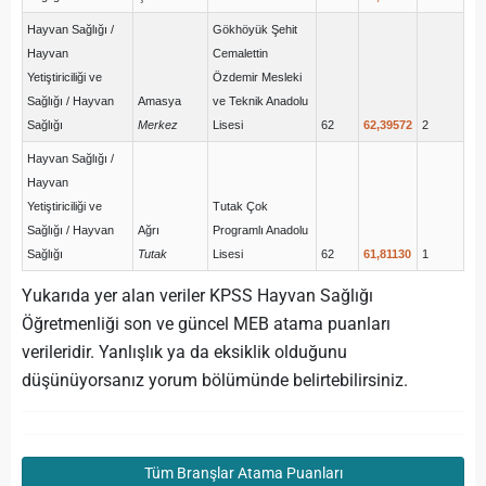
Hayvan Sağlığı /
Gökhöyük Şehit
Hayvan
Cemalettin
Yetiştiriciliği ve
Özdemir Mesleki
Sağlığı / Hayvan
Amasya
ve Teknik Anadolu
Sağlığı
Merkez
Lisesi
62
62,39572
2
Hayvan Sağlığı /
Hayvan
Yetiştiriciliği ve
Tutak Çok
Sağlığı / Hayvan
Ağrı
Programlı Anadolu
Sağlığı
Tutak
Lisesi
62
61,81130
1
Yukarıda yer alan veriler KPSS Hayvan Sağlığı
Öğretmenliği son ve güncel MEB atama puanları
verileridir. Yanlışlık ya da eksiklik olduğunu
düşünüyorsanız yorum bölümünde belirtebilirsiniz.
Tüm Branşlar Atama Puanları