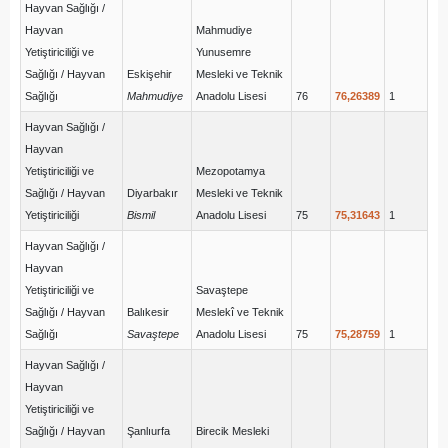
Hayvan Sağlığı /
Hayvan
Mahmudiye
Yetiştiriciliği ve
Yunusemre
Sağlığı / Hayvan
Eskişehir
Mesleki ve Teknik
Sağlığı
Mahmudiye
Anadolu Lisesi
76
76,26389
1
Hayvan Sağlığı /
Hayvan
Yetiştiriciliği ve
Mezopotamya
Sağlığı / Hayvan
Diyarbakır
Mesleki ve Teknik
Yetiştiriciliği
Bismil
Anadolu Lisesi
75
75,31643
1
Hayvan Sağlığı /
Hayvan
Yetiştiriciliği ve
Savaştepe
Sağlığı / Hayvan
Balıkesir
Meslekî ve Teknik
Sağlığı
Savaştepe
Anadolu Lisesi
75
75,28759
1
Hayvan Sağlığı /
Hayvan
Yetiştiriciliği ve
Sağlığı / Hayvan
Şanlıurfa
Birecik Mesleki