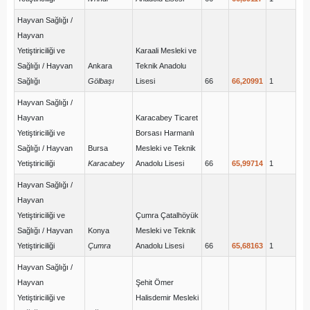
Hayvan Sağlığı /
Hayvan
Yetiştiriciliği ve
Karaali Mesleki ve
Sağlığı / Hayvan
Ankara
Teknik Anadolu
Sağlığı
Gölbaşı
Lisesi
66
66,20991
1
Hayvan Sağlığı /
Hayvan
Karacabey Ticaret
Yetiştiriciliği ve
Borsası Harmanlı
Sağlığı / Hayvan
Bursa
Mesleki ve Teknik
Yetiştiriciliği
Karacabey
Anadolu Lisesi
66
65,99714
1
Hayvan Sağlığı /
Hayvan
Yetiştiriciliği ve
Çumra Çatalhöyük
Sağlığı / Hayvan
Konya
Mesleki ve Teknik
Yetiştiriciliği
Çumra
Anadolu Lisesi
66
65,68163
1
Hayvan Sağlığı /
Hayvan
Şehit Ömer
Yetiştiriciliği ve
Halisdemir Mesleki