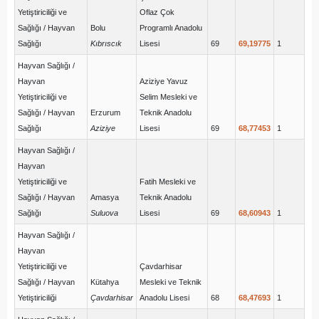
Yetiştiriciliği ve
Oflaz Çok
Sağlığı / Hayvan
Bolu
Programlı Anadolu
Sağlığı
Kıbrıscık
Lisesi
69
69,19775
1
Hayvan Sağlığı /
Hayvan
Aziziye Yavuz
Yetiştiriciliği ve
Selim Mesleki ve
Sağlığı / Hayvan
Erzurum
Teknik Anadolu
Sağlığı
Aziziye
Lisesi
69
68,77453
1
Hayvan Sağlığı /
Hayvan
Yetiştiriciliği ve
Fatih Mesleki ve
Sağlığı / Hayvan
Amasya
Teknik Anadolu
Sağlığı
Suluova
Lisesi
69
68,60943
1
Hayvan Sağlığı /
Hayvan
Yetiştiriciliği ve
Çavdarhisar
Sağlığı / Hayvan
Kütahya
Mesleki ve Teknik
Yetiştiriciliği
Çavdarhisar
Anadolu Lisesi
68
68,47693
1