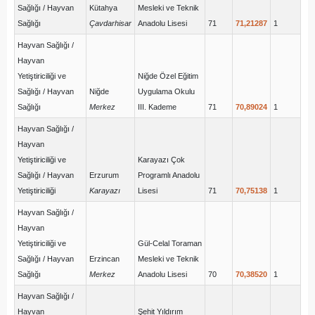
Sağlığı / Hayvan
Kütahya
Mesleki ve Teknik
Sağlığı
Çavdarhisar
Anadolu Lisesi
71
71,21287
1
Hayvan Sağlığı /
Hayvan
Yetiştiriciliği ve
Niğde Özel Eğitim
Sağlığı / Hayvan
Niğde
Uygulama Okulu
Sağlığı
Merkez
III. Kademe
71
70,89024
1
Hayvan Sağlığı /
Hayvan
Yetiştiriciliği ve
Karayazı Çok
Sağlığı / Hayvan
Erzurum
Programlı Anadolu
Yetiştiriciliği
Karayazı
Lisesi
71
70,75138
1
Hayvan Sağlığı /
Hayvan
Yetiştiriciliği ve
Gül-Celal Toraman
Sağlığı / Hayvan
Erzincan
Mesleki ve Teknik
Sağlığı
Merkez
Anadolu Lisesi
70
70,38520
1
Hayvan Sağlığı /
Hayvan
Şehit Yıldırım