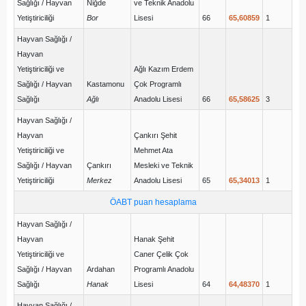
Sağlığı / Hayvan
Niğde
ve Teknik Anadolu
Yetiştiriciliği
Bor
Lisesi
66
65,60859
1
Hayvan Sağlığı /
Hayvan
Yetiştiriciliği ve
Ağlı Kazım Erdem
Sağlığı / Hayvan
Kastamonu
Çok Programlı
Sağlığı
Ağlı
Anadolu Lisesi
66
65,58625
3
Hayvan Sağlığı /
Hayvan
Çankırı Şehit
Yetiştiriciliği ve
Mehmet Ata
Sağlığı / Hayvan
Çankırı
Mesleki ve Teknik
Yetiştiriciliği
Merkez
Anadolu Lisesi
65
65,34013
1
ÖABT puan hesaplama
Hayvan Sağlığı /
Hayvan
Hanak Şehit
Yetiştiriciliği ve
Caner Çelik Çok
Sağlığı / Hayvan
Ardahan
Programlı Anadolu
Sağlığı
Hanak
Lisesi
64
64,48370
1
Hayvan Sağlığı /