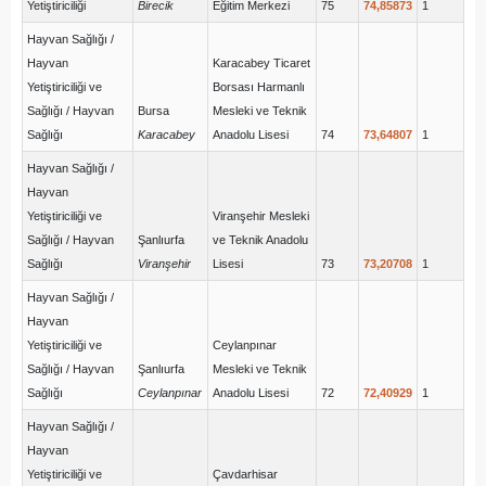
Yetiştiriciliği
Birecik
Eğitim Merkezi
75
74,85873
1
Hayvan Sağlığı /
Hayvan
Karacabey Ticaret
Yetiştiriciliği ve
Borsası Harmanlı
Sağlığı / Hayvan
Bursa
Mesleki ve Teknik
Sağlığı
Karacabey
Anadolu Lisesi
74
73,64807
1
Hayvan Sağlığı /
Hayvan
Yetiştiriciliği ve
Viranşehir Mesleki
Sağlığı / Hayvan
Şanlıurfa
ve Teknik Anadolu
Sağlığı
Viranşehir
Lisesi
73
73,20708
1
Hayvan Sağlığı /
Hayvan
Yetiştiriciliği ve
Ceylanpınar
Sağlığı / Hayvan
Şanlıurfa
Mesleki ve Teknik
Sağlığı
Ceylanpınar
Anadolu Lisesi
72
72,40929
1
Hayvan Sağlığı /
Hayvan
Yetiştiriciliği ve
Çavdarhisar