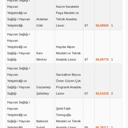
Hayvan Sağlığı /
Hayvan
Kazım Karabekir
Yetiştiriciliği ve
Paşa Mesleki ve
Sağlığı / Hayvan
Ardahan
Teknik Anadolu
Yetiştiriciliği
Göle
Lisesi
67
66,90600
1
Hayvan Sağlığı /
Hayvan
Yetiştiriciliği ve
Haydar Aliyev
Sağlığı / Hayvan
Kars
Mesleki ve Teknik
Sağlığı
Merkez
Anadolu Lisesi
67
66,69776
1
Hayvan Sağlığı /
Hayvan
Sarısalkım Beyza
Yetiştiriciliği ve
Ömer Gözeri Çok
Sağlığı / Hayvan
Gaziantep
Programlı Anadolu
Sağlığı
Şahinbey
Lisesi
67
66,51618
2
Hayvan Sağlığı /
Hayvan
Şehit Fatih
Yetiştiriciliği ve
Tomuşoğlu
Sağlığı / Hayvan
Balıkesir
Mesleki ve Teknik
Yetiştiriciliği
İvrindi
Anadolu Lisesi
66
66,39117
1