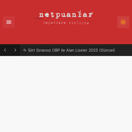
Siirt Sınavsız OBP ile Alan Liseler 2025 (Güncel)