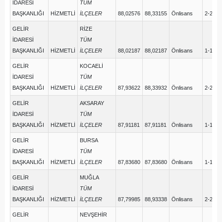
İDARESİ
TÜM
BAŞKANLIĞI
HİZMETLİ
İLÇELER
88,02576
88,33155
Önlisans
2-2
GELİR
RİZE
İDARESİ
TÜM
BAŞKANLIĞI
HİZMETLİ
İLÇELER
88,02187
88,02187
Önlisans
1-1
GELİR
KOCAELİ
İDARESİ
TÜM
BAŞKANLIĞI
HİZMETLİ
İLÇELER
87,93622
88,33932
Önlisans
2-2
GELİR
AKSARAY
İDARESİ
TÜM
BAŞKANLIĞI
HİZMETLİ
İLÇELER
87,91181
87,91181
Önlisans
1-1
GELİR
BURSA
İDARESİ
TÜM
BAŞKANLIĞI
HİZMETLİ
İLÇELER
87,83680
87,83680
Önlisans
1-1
GELİR
MUĞLA
İDARESİ
TÜM
BAŞKANLIĞI
HİZMETLİ
İLÇELER
87,79985
88,93338
Önlisans
2-2
GELİR
NEVŞEHİR