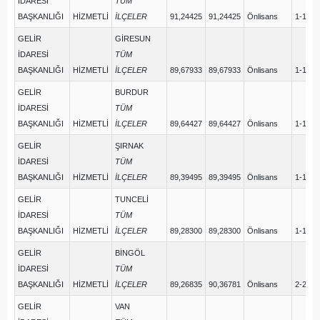
İDARESİ
TÜM
BAŞKANLIĞI
HİZMETLİ
İLÇELER
91,24425
91,24425
Önlisans
1-1
GELİR
GİRESUN
İDARESİ
TÜM
BAŞKANLIĞI
HİZMETLİ
İLÇELER
89,67933
89,67933
Önlisans
1-1
GELİR
BURDUR
İDARESİ
TÜM
BAŞKANLIĞI
HİZMETLİ
İLÇELER
89,64427
89,64427
Önlisans
1-1
GELİR
ŞIRNAK
İDARESİ
TÜM
BAŞKANLIĞI
HİZMETLİ
İLÇELER
89,39495
89,39495
Önlisans
1-1
GELİR
TUNCELİ
İDARESİ
TÜM
BAŞKANLIĞI
HİZMETLİ
İLÇELER
89,28300
89,28300
Önlisans
1-1
GELİR
BİNGÖL
İDARESİ
TÜM
BAŞKANLIĞI
HİZMETLİ
İLÇELER
89,26835
90,36781
Önlisans
2-2
GELİR
VAN