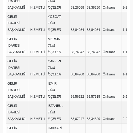
İDARESİ
TÜM
BAŞKANLIĞI
HİZMETLİ
İLÇELER
89,26058
89,38230
Önlisans
2-2
GELİR
YOZGAT
İDARESİ
TÜM
BAŞKANLIĞI
HİZMETLİ
İLÇELER
88,84084
88,84084
Önlisans
1-1
GELİR
MERSİN
İDARESİ
TÜM
BAŞKANLIĞI
HİZMETLİ
İLÇELER
88,74542
88,74542
Önlisans
1-1
GELİR
ÇANKIRI
İDARESİ
TÜM
BAŞKANLIĞI
HİZMETLİ
İLÇELER
88,64900
88,64900
Önlisans
1-1
GELİR
İZMİR
İDARESİ
TÜM
BAŞKANLIĞI
HİZMETLİ
İLÇELER
88,56722
89,57315
Önlisans
2-2
GELİR
İSTANBUL
İDARESİ
TÜM
BAŞKANLIĞI
HİZMETLİ
İLÇELER
88,07247
88,34320
Önlisans
2-2
GELİR
HAKKARİ