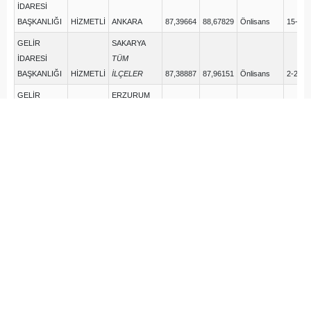
İDARESİ
BAŞKANLIĞI
HİZMETLİ
ANKARA
87,39664
88,67829
Önlisans
15-15
GELİR
SAKARYA
İDARESİ
TÜM
BAŞKANLIĞI
HİZMETLİ
İLÇELER
87,38887
87,96151
Önlisans
2-2
GELİR
ERZURUM
İDARESİ
TÜM
BAŞKANLIĞI
HİZMETLİ
İLÇELER
87,35381
87,35381
Önlisans
1-1
GELİR
BAYBURT
İDARESİ
TÜM
BAŞKANLIĞI
HİZMETLİ
İLÇELER
87,18338
87,30610
Önlisans
2-2
BİNGÖL İL
ÖZEL
BİNGÖL
İDARESİ
HİZMETLİ
MERKEZ
94,98753
94,98753
Ortaöğretim
1-1
KASTAMONU
İL ÖZEL
KASTAMONU
İDARESİ
HİZMETLİ
MERKEZ
94,82495
95,26943
Ortaöğretim
3-3