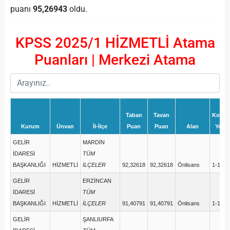
puanı
95,26943
oldu.
KPSS 2025/1 HİZMETLİ Atama
Puanları | Merkezi Atama
Taban
Tavan
Kont-
Kurum
Ünvan
İl-İlçe
Puan
Puan
Alan
Yerl
GELİR
MARDİN
İDARESİ
TÜM
BAŞKANLIĞI
HİZMETLİ
İLÇELER
92,32618
92,32618
Önlisans
1-1
GELİR
ERZİNCAN
İDARESİ
TÜM
BAŞKANLIĞI
HİZMETLİ
İLÇELER
91,40791
91,40791
Önlisans
1-1
GELİR
ŞANLIURFA