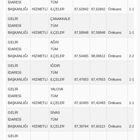
İDARESİ
TÜM
BAŞKANLIĞI
HİZMETLİ
İLÇELER
87,62842
87,62842
Önlisans
1-1
GELİR
ÇANAKKALE
İDARESİ
TÜM
BAŞKANLIĞI
HİZMETLİ
İLÇELER
87,58948
87,58948
Önlisans
1-1
GELİR
AĞRI
İDARESİ
TÜM
BAŞKANLIĞI
HİZMETLİ
İLÇELER
87,54465
88,08612
Önlisans
2-2
GELİR
IĞDIR
İDARESİ
TÜM
BAŞKANLIĞI
HİZMETLİ
İLÇELER
87,47653
87,47653
Önlisans
1-1
GELİR
YALOVA
İDARESİ
TÜM
BAŞKANLIĞI
HİZMETLİ
İLÇELER
87,42493
87,42493
Önlisans
1-1
GELİR
SİVAS
İDARESİ
TÜM
BAŞKANLIĞI
HİZMETLİ
İLÇELER
87,39764
87,60113
Önlisans
2-2
GELİR