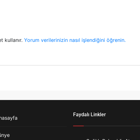
t kullanır.
Yorum verilerinizin nasıl işlendiğini öğrenin.
Faydalı Linkler
nasayfa
ünye