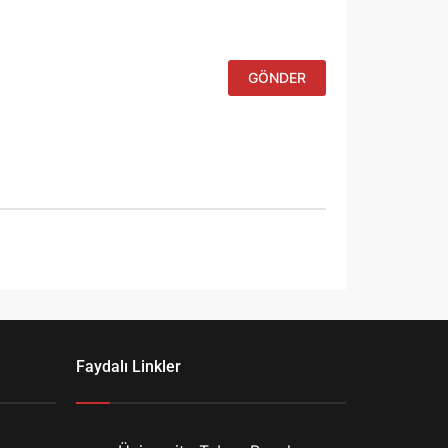
site adresim
bu tarayıcıya
kaydedilsin.
Faydalı Linkler