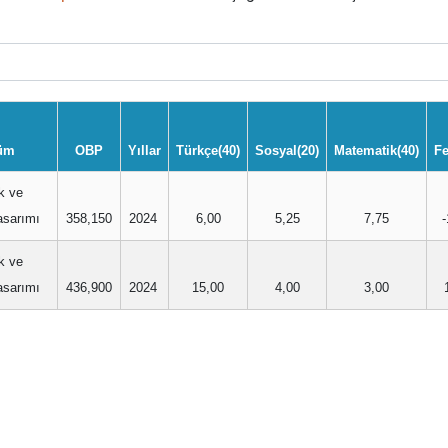
üm
OBP
Yıllar
Türkçe(40)
Sosyal(20)
Matematik(40)
Fe
k ve
asarımı
358,150
2024
6,00
5,25
7,75
-
k ve
asarımı
436,900
2024
15,00
4,00
3,00