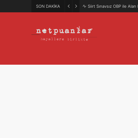
SON DAKİKA
Siirt Sınavsız OBP ile Ala