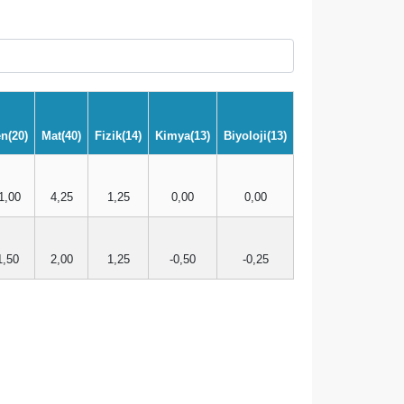
n(20)
Mat(40)
Fizik(14)
Kimya(13)
Biyoloji(13)
1,00
4,25
1,25
0,00
0,00
1,50
2,00
1,25
-0,50
-0,25