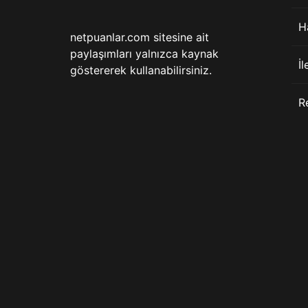
H
netpuanlar.com sitesine ait
paylaşımları yalnızca kaynak
İl
göstererek kullanabilirsiniz.
R