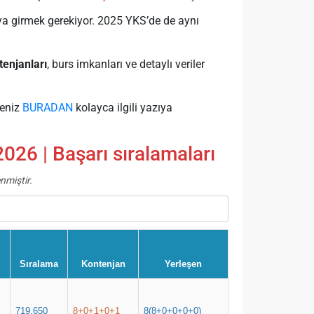
ya girmek gerekiyor. 2025 YKS’de de aynı
enjanları
, burs imkanları ve detaylı veriler
seniz
BURADAN
kolayca ilgili yazıya
26 | Başarı sıralamaları
nmiştir.
ı
Sıralama
Kontenjan
Yerleşen
719.650
8+0+1+0+1
8(8+0+0+0+0)