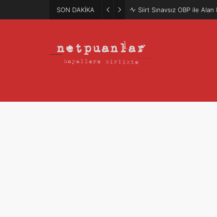
SON DAKİKA
Mütercim Atama Puanları 