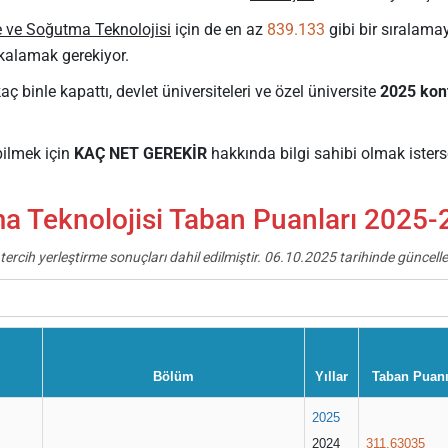
e ve Soğutma Teknolojisi
için de en az
839.133
gibi bir sıralama
kalamak gerekiyor.
ç binle kapattı, devlet üniversiteleri ve özel üniversite
2025 kont
ilmek için
KAÇ NET GEREKİR
hakkında bilgi sahibi olmak ister
a Teknolojisi Taban Puanları 2025-20
tercih yerleştirme sonuçları dahil edilmiştir. 06.10.2025 tarihinde güncelle
Bölüm
Yıllar
Taban Puan
2025
2024
311,63035