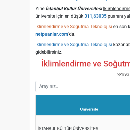
Yine
İstanbul Kültür Üniversitesi
İklimlendirm
üniversite için en düşük
311,63035
puanını ya
İklimlendirme ve Soğutma Teknolojisi
en son ka
netpuanlar.com
‘da.
İklimlendirme ve Soğutma Teknolojisi
kazanab
gidebilirsiniz.
İklimlendirme ve Soğutm
YKS Ek 
Üniversite
İSTANBUL KÜLTÜR ÜNİVERSİTESİ