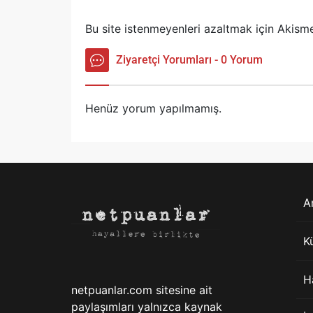
Bu site istenmeyenleri azaltmak için Akisme
Ziyaretçi Yorumları - 0 Yorum
Henüz yorum yapılmamış.
A
K
H
netpuanlar.com sitesine ait
paylaşımları yalnızca kaynak