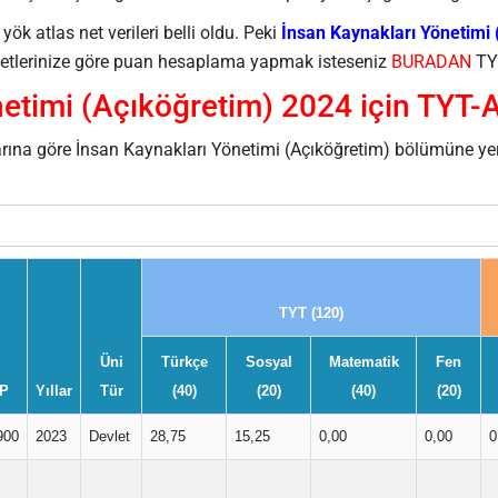
k atlas net verileri belli oldu. Peki
İnsan Kaynakları Yönetimi 
e netlerinize göre puan hesaplama yapmak isteseniz
BURADAN
TYT
etimi (Açıköğretim) 2024 için TYT-
arına göre İnsan Kaynakları Yönetimi (Açıköğretim) bölümüne ye
TYT (120)
Üni
Türkçe
Sosyal
Matematik
Fen
P
Yıllar
Tür
(40)
(20)
(40)
(20)
900
2023
Devlet
28,75
15,25
0,00
0,00
0