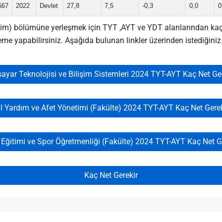
667
2022
Devlet
27,8
7,5
-0,3
0,0
0
m) bölümüne yerleşmek için TYT ,AYT ve YDT alanlarından kaç net
leme yapabilirsiniz. Aşağıda bulunan linkler üzerinden istediğin
sayar Teknolojisi ve Bilişim Sistemleri 2024 TYT-AYT Kaç Net Ge
il Yardım ve Afet Yönetimi (Fakülte) 2024 TYT-AYT Kaç Net Gerek
Eğitimi ve Spor Öğretmenliği (Fakülte) 2024 TYT-AYT Kaç Net G
Kaç Net Gerekir