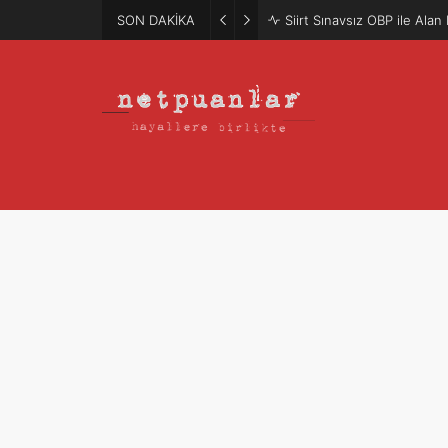
SON DAKİKA
Siirt Sınavsız OBP ile Ala