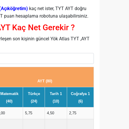
(Açıköğretim)
kaç net ister, TYT AYT doğru
 puan hesaplama robotuna ulaşabilirsiniz.
AYT Kaç Net Gerekir ?
rleşen son kişinin güncel Yök Atlas TYT ,AYT
AYT (80)
Matematik
Türkçe
Tarih 1
Coğrafya 1
(40)
(24)
(10)
(6)
,00
5,75
4,50
2,75