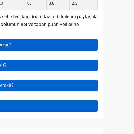
,0
7,5
3,8
2,3
 ister , kaç doğru lazım bilgilerini paylaştık.
iz bölümün net ve taban puan verilerine
rekir?
ir?
erekir?