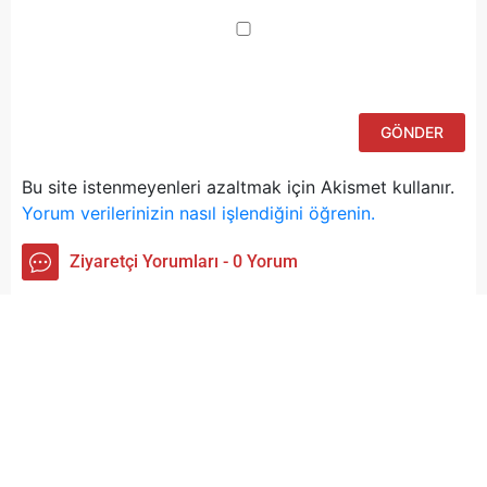
iç
po
ad
si
bu
ka
Bu site istenmeyenleri azaltmak için Akismet kullanır.
Yorum verilerinizin nasıl işlendiğini öğrenin.
Ziyaretçi Yorumları - 0 Yorum
Henüz yorum yapılmamış.
Tercih