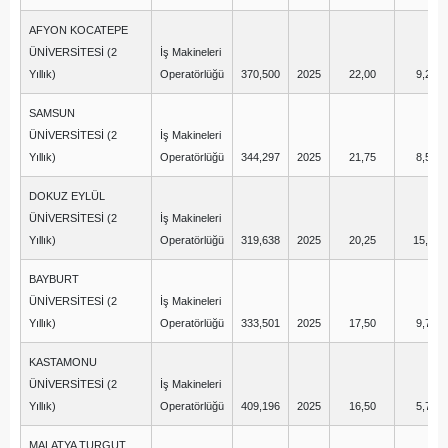
AFYON KOCATEPE
ÜNİVERSİTESİ (2
İş Makineleri
Yıllık)
Operatörlüğü
370,500
2025
22,00
9,25
SAMSUN
ÜNİVERSİTESİ (2
İş Makineleri
Yıllık)
Operatörlüğü
344,297
2025
21,75
8,50
DOKUZ EYLÜL
ÜNİVERSİTESİ (2
İş Makineleri
Yıllık)
Operatörlüğü
319,638
2025
20,25
15,75
BAYBURT
ÜNİVERSİTESİ (2
İş Makineleri
Yıllık)
Operatörlüğü
333,501
2025
17,50
9,75
KASTAMONU
ÜNİVERSİTESİ (2
İş Makineleri
Yıllık)
Operatörlüğü
409,196
2025
16,50
5,75
MALATYA TURGUT