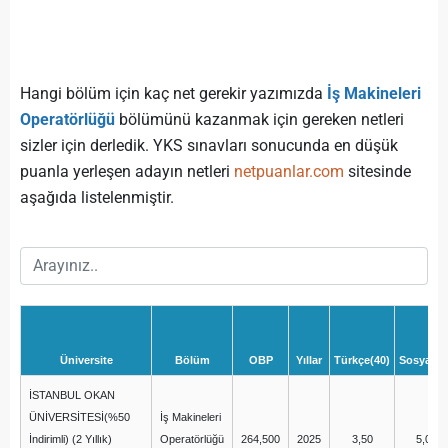
Hangi bölüm için kaç net gerekir yazımızda
İş Makineleri
Operatörlüğü
bölümünü kazanmak için gereken netleri
sizler için derledik. YKS sınavları sonucunda en düşük
puanla yerleşen adayın netleri
netpuanlar.com
sitesinde
aşağıda listelenmiştir.
Üniversite
Bölüm
OBP
Yıllar
Türkçe(40)
Sosyal(2
İSTANBUL OKAN
ÜNİVERSİTESİ(%50
İş Makineleri
İndirimli) (2 Yıllık)
Operatörlüğü
264,500
2025
3,50
5,00