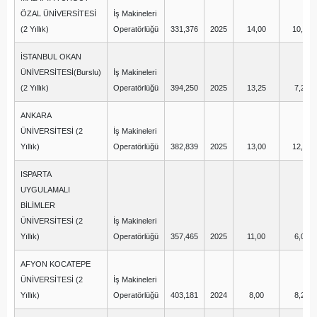
ÖZAL ÜNİVERSİTESİ
İş Makineleri
(2 Yıllık)
Operatörlüğü
331,376
2025
14,00
10,00
İSTANBUL OKAN
ÜNİVERSİTESİ(Burslu)
İş Makineleri
(2 Yıllık)
Operatörlüğü
394,250
2025
13,25
7,25
ANKARA
ÜNİVERSİTESİ (2
İş Makineleri
Yıllık)
Operatörlüğü
382,839
2025
13,00
12,00
ISPARTA
UYGULAMALI
BİLİMLER
ÜNİVERSİTESİ (2
İş Makineleri
Yıllık)
Operatörlüğü
357,465
2025
11,00
6,00
AFYON KOCATEPE
ÜNİVERSİTESİ (2
İş Makineleri
Yıllık)
Operatörlüğü
403,181
2024
8,00
8,25