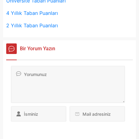
Üniversite Taban Puanları
4 Yıllık Taban Puanları
2 Yıllık Taban Puanları
Bir Yorum Yazın
Da
yo
ku