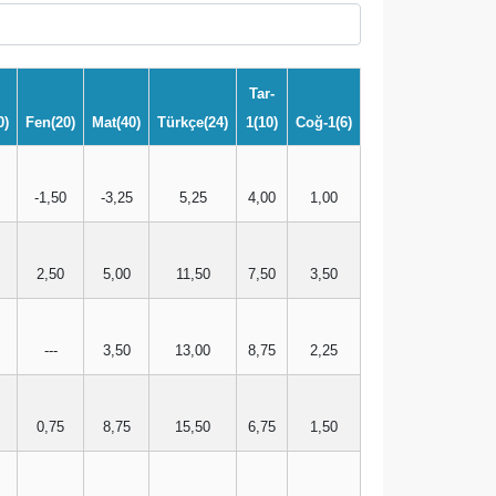
Tar-
0)
Fen(20)
Mat(40)
Türkçe(24)
1(10)
Coğ-1(6)
-1,50
-3,25
5,25
4,00
1,00
2,50
5,00
11,50
7,50
3,50
---
3,50
13,00
8,75
2,25
0,75
8,75
15,50
6,75
1,50