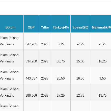
Bölüm
OBP
Yıllar
Türkçe(40)
Sosyal(20)
Matematik(4
İslam İktisadı
Ve Finans
347,961
2025
8,75
-2,25
-1,75
İslam İktisadı
Ve Finans
334,950
2025
33,75
15,00
16,25
İslam İktisadı
Ve Finans
443,337
2025
28,50
16,50
9,50
İslam İktisadı
Ve Finans
388,969
2025
27,25
12,75
13,75
İslam İktisadı