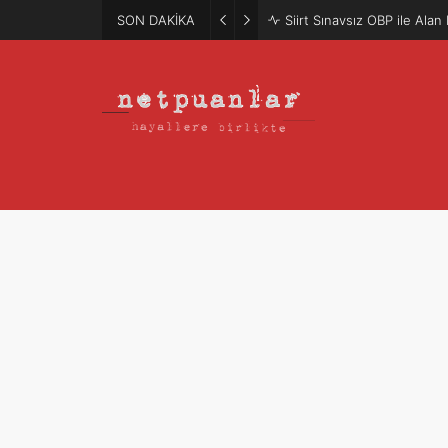
SON DAKİKA
Siirt Sınavsız OBP ile Ala