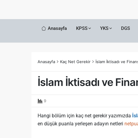
Anasayfa
KPSS
YKS
DGS
Anasayfa
Kaç Net Gerekir
İslam İktisadı ve Fin
İslam İktisadı ve Fi
9
Hangi bölüm için kaç net gerekir yazımızda
İs
en düşük puanla yerleşen adayın netleri
netpu