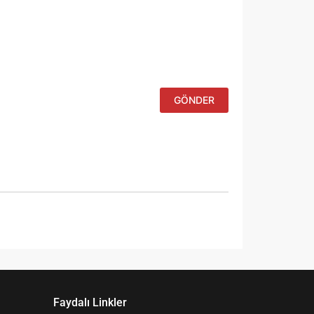
yorumlarımda
kullanılması
için adım, e-
posta
adresim ve
site adresim
bu tarayıcıya
kaydedilsin.
Faydalı Linkler