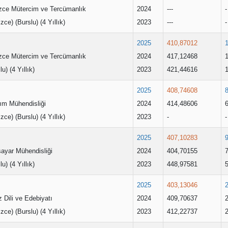
lizce Mütercim ve Tercümanlık
2024
---
-
lizce) (Burslu) (4 Yıllık)
2023
---
-
2025
410,87012
lizce Mütercim ve Tercümanlık
2024
417,12468
lu) (4 Yıllık)
2023
421,44616
2025
408,74608
ım Mühendisliği
2024
414,48606
lizce) (Burslu) (4 Yıllık)
2023
-
-
2025
407,10283
sayar Mühendisliği
2024
404,70155
lu) (4 Yıllık)
2023
448,97581
2025
403,13046
iz Dili ve Edebiyatı
2024
409,70637
lizce) (Burslu) (4 Yıllık)
2023
412,22737