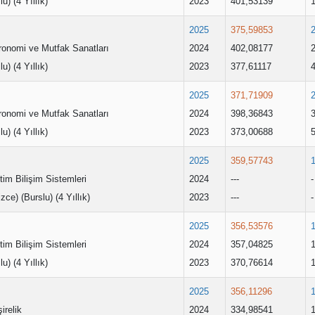
lu) (4 Yıllık)
2023
401,53139
2025
375,59853
ronomi ve Mutfak Sanatları
2024
402,08177
lu) (4 Yıllık)
2023
377,61117
2025
371,71909
ronomi ve Mutfak Sanatları
2024
398,36843
lu) (4 Yıllık)
2023
373,00688
2025
359,57743
im Bilişim Sistemleri
2024
---
-
lizce) (Burslu) (4 Yıllık)
2023
---
-
2025
356,53576
im Bilişim Sistemleri
2024
357,04825
lu) (4 Yıllık)
2023
370,76614
2025
356,11296
irelik
2024
334,98541