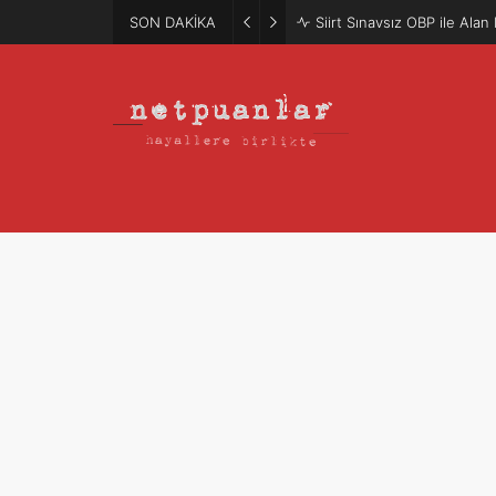
SON DAKİKA
Mütercim Atama Puanları 