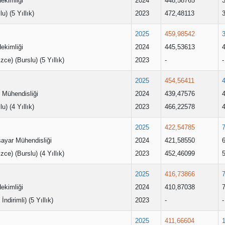
ekimliği
2024
448,58765
lu) (5 Yıllık)
2023
472,48113
2025
459,98542
ekimliği
2024
445,53613
lizce) (Burslu) (5 Yıllık)
2023
-
-
2025
454,56411
 Mühendisliği
2024
439,47576
lu) (4 Yıllık)
2023
466,22578
2025
422,54785
sayar Mühendisliği
2024
421,58550
lizce) (Burslu) (4 Yıllık)
2023
452,46099
2025
416,73866
ekimliği
2024
410,87038
İndirimli) (5 Yıllık)
2023
-
-
2025
411,66604