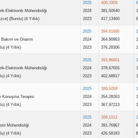
2025
400,3309
rik-Elektronik Mühendisliği
2024
381,50540
lizce) (Burslu) (4 Yıllık)
2023
417,13460
2025
394,81695
 Bakım ve Onarım
2024
364,80953
lu) (4 Yıllık)
2023
376,28306
2025
393,86661
rik-Elektronik Mühendisliği
2024
378,67655
lu) (4 Yıllık)
2023
402,68917
2025
389,5058
ve Konuşma Terapisi
2024
354,28263
lu) (4 Yıllık)
2023
367,97213
2025
389,1012
tri Mühendisliği
2024
391,76967
lu) (4 Yıllık)
2023
426,58183