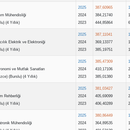
2025
387,60965
ım Mühendisliği
2024
384,21740
lu) (4 Yıllık)
2023
444,85864
2025
387,11041
ılık Elektrik ve Elektroniği
2024
369,13377
lu) (4 Yıllık)
2023
385,19751
2025
385,47309
ronomi ve Mutfak Sanatları
2024
410,17106
lizce) (Burslu) (4 Yıllık)
2023
385,01380
2025
381,03427
m Rehberliği
2024
405,69099
lu) (4 Yıllık)
2023
406,40289
2025
380,86449
tronik Mühendisliği
2024
364,89535