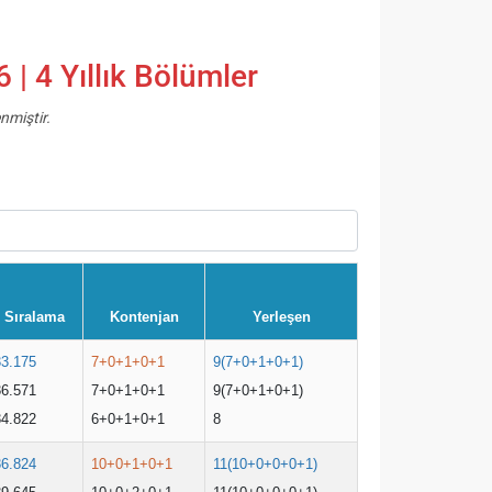
| 4 Yıllık Bölümler
nmiştir.
Sıralama
Kontenjan
Yerleşen
33.175
7+0+1+0+1
9(7+0+1+0+1)
36.571
7+0+1+0+1
9(7+0+1+0+1)
34.822
6+0+1+0+1
8
36.824
10+0+1+0+1
11(10+0+0+0+1)