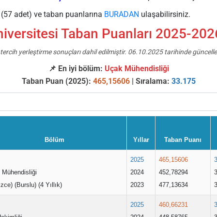
e (57 adet) ve taban puanlarına
BURADAN
ulaşabilirsiniz.
niversitesi Taban Puanları 2025-2026 
tercih yerleştirme sonuçları dahil edilmiştir. 06.10.2025 tarihinde güncelle
📌 En iyi bölüm:
Uçak Mühendisliği
Taban Puan (2025):
465,15606
| Sıralama:
33.175
Bölüm
Yıllar
Taban Puanı
2025
465,15606
 Mühendisliği
2024
452,78294
lizce) (Burslu) (4 Yıllık)
2023
477,13634
2025
460,66231