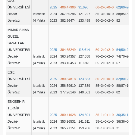
GAZİ
ÜNİVERSİTESİ
2025
406,47906
91.096
60+2+0+0+0
62(60+2+0+
Devlet-
İstatistik
2024
367,59296
121.227
85+3+0+0+0
88(85+3+0+
Ücretsiz
(4 Yıllık)
2023
382,86474
133.488
80+2+0+2+0
82
MİMAR SİNAN
GÜZEL
SANATLAR
ÜNİVERSİTESİ
2025
384,65249
118.614
50+2+0+2+0
54(50+2+0+
Devlet-
İstatistik
2024
363,24357
127.538
70+2+0+2+0
74(70+2+0+
Ücretsiz
(4 Yıllık)
2023
393,16453
119.361
65+2+0+2+0
67
EGE
ÜNİVERSİTESİ
2025
380,84818
123.833
80+2+0+0+0
82(80+2+0+
Devlet-
İstatistik
2024
356,59610
137.339
85+3+0+0+0
88(87+1+0+
Ücretsiz
(4 Yıllık)
2023
377,96146
140.501
80+2+0+2+0
82
ESKİŞEHİR
TEKNİK
ÜNİVERSİTESİ
2025
380,41628
124.391
35+1+0+1+0
36(35+1+0+
Devlet-
İstatistik
2024
353,96531
141.611
35+1+0+1+0
36(36+0+0+
Ücretsiz
(4 Yıllık)
2023
365,77151
159.766
30+1+0+1+0
31