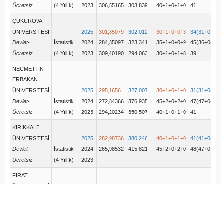
Ücretsiz
(4 Yıllık)
2023
306,55165
303.839
40+1+0+1+0
41
ÇUKUROVA
ÜNİVERSİTESİ
2025
301,85079
302.012
30+1+0+0+3
34(31+0+0+
Devlet-
İstatistik
2024
284,35097
323.341
35+1+0+0+9
45(36+0+0+
Ücretsiz
(4 Yıllık)
2023
309,40190
294.063
30+1+0+1+8
39
NECMETTİN
ERBAKAN
ÜNİVERSİTESİ
2025
295,1656
327.007
30+1+0+1+0
31(31+0+0+
Devlet-
İstatistik
2024
272,84366
376.935
45+2+0+2+0
47(47+0+0+
Ücretsiz
(4 Yıllık)
2023
294,20234
350.507
40+1+0+1+0
41
KIRIKKALE
ÜNİVERSİTESİ
2025
282,98736
380.246
40+1+0+1+0
41(41+0+0+
Devlet-
İstatistik
2024
265,98532
415.821
45+2+0+2+0
48(47+0+0+
Ücretsiz
(4 Yıllık)
2023
-
-
-
-
FIRAT
ÜNİVERSİTESİ
2025
279,17313
398.966
25+1+0+0+3
29(26+0+0+
Devlet-
İstatistik
2024
259,54579
456.903
25+1+0+0+6
32(26+0+0+
Ücretsiz
(4 Yıllık)
2023
289,74540
369.466
20+1+0+1+5
27