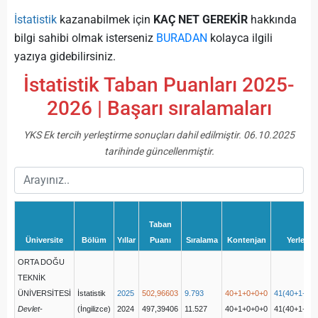
İstatistik
kazanabilmek için
KAÇ NET GEREKİR
hakkında
bilgi sahibi olmak isterseniz
BURADAN
kolayca ilgili
yazıya gidebilirsiniz.
İstatistik Taban Puanları 2025-
2026 | Başarı sıralamaları
YKS Ek tercih yerleştirme sonuçları dahil edilmiştir. 06.10.2025
tarihinde güncellenmiştir.
Taban
Üniversite
Bölüm
Yıllar
Puanı
Sıralama
Kontenjan
Yerleşen
ORTA DOĞU
TEKNİK
ÜNİVERSİTESİ
İstatistik
2025
502,96603
9.793
40+1+0+0+0
41(40+1+0+
Devlet-
(İngilizce)
2024
497,39406
11.527
40+1+0+0+0
41(40+1+0+