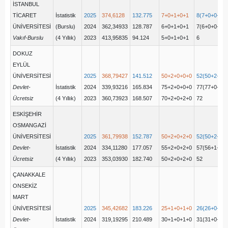
İSTANBUL
TİCARET
İstatistik
2025
374,6128
132.775
7+0+1+0+1
8(7+0+0+0+
ÜNİVERSİTESİ
(Burslu)
2024
362,34933
128.787
6+0+1+0+1
7(6+0+0+0+
Vakıf-Burslu
(4 Yıllık)
2023
413,95835
94.124
5+0+1+0+1
6
DOKUZ
EYLÜL
ÜNİVERSİTESİ
2025
368,79427
141.512
50+2+0+0+0
52(50+2+0+
Devlet-
İstatistik
2024
339,93216
165.834
75+2+0+0+0
77(77+0+0+
Ücretsiz
(4 Yıllık)
2023
360,73923
168.507
70+2+0+2+0
72
ESKİŞEHİR
OSMANGAZİ
ÜNİVERSİTESİ
2025
361,79938
152.787
50+2+0+2+0
52(50+2+0+
Devlet-
İstatistik
2024
334,11280
177.057
55+2+0+2+0
57(56+1+0+
Ücretsiz
(4 Yıllık)
2023
353,03930
182.740
50+2+0+2+0
52
ÇANAKKALE
ONSEKİZ
MART
ÜNİVERSİTESİ
2025
345,42682
183.226
25+1+0+1+0
26(26+0+0+
Devlet-
İstatistik
2024
319,19295
210.489
30+1+0+1+0
31(31+0+0+