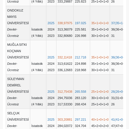
Ücretsiz
(4 Yıllık)
2023
333,29887
225.823
25+1+0+1+0
26
ONDOKUZ
MAYIS
ÜNİVERSİTESİ
2025
338,97975
197.025
35+1+0+1+0
37(35+1+0+
Devlet-
İstatistik
2024
313,36079
225.581
35+1+0+1+0
36(36+0+0+
Ücretsiz
(4 Yıllık)
2023
332,80680
226.998
30+1+0+1+0
31
MUĞLA SITKI
KOÇMAN
ÜNİVERSİTESİ
2025
332,11418
212.718
35+1+0+1+0
36(36+0+0+
Devlet-
İstatistik
2024
313,61622
224.898
35+1+0+1+0
36(36+0+0+
Ücretsiz
(4 Yıllık)
2023
336,12683
218.968
30+1+0+1+0
31
SÜLEYMAN
DEMİREL
ÜNİVERSİTESİ
2025
312,75438
265.558
25+1+0+1+0
26(26+0+0+
Devlet-
İstatistik
2024
294,75036
283.120
30+1+0+1+0
31(31+0+0+
Ücretsiz
(4 Yıllık)
2023
317,53330
268.434
25+1+0+1+0
26
SELÇUK
ÜNİVERSİTESİ
2025
303,20881
297.221
40+1+0+1+0
41(41+0+0+
Devlet-
İstatistik
2024
284,02072
324.704
45+2+0+2+0
47(47+0+0+