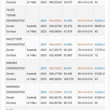
Ücretsiz
(4 Yıllık)
2023
499,91520
18.673
40+1+0+1+0
41
YILDIZ
TEKNİK
ÜNİVERSİTESİ
2025
454,65531
41.938
50+2+0+0+0
52(50+2+0+
Devlet-
İstatistik
2024
434,52786
50.478
85+3+0+0+0
88(85+3+0+
Ücretsiz
(4 Yıllık)
2023
439,59054
67.879
80+2+0+2+0
83
HACETTEPE
ÜNİVERSİTESİ
2025
440,44013
54.996
60+2+0+0+0
62(60+2+0+
Devlet-
İstatistik
2024
417,55179
65.220
75+2+0+0+0
77(75+2+0+
Ücretsiz
(4 Yıllık)
2023
425,42048
81.885
70+2+0+2+0
72
ANKARA
ÜNİVERSİTESİ
2025
428,75202
66.687
40+1+0+0+0
41(40+1+0+
Devlet-
İstatistik
2024
399,27758
83.408
65+2+0+0+0
67(65+2+0+
Ücretsiz
(4 Yıllık)
2023
408,39254
100.576
60+2+0+2+0
63
MARMARA
ÜNİVERSİTESİ
2025
421,20494
74.731
40+1+0+0+0
41(40+1+0+
Devlet-
İstatistik
2024
401,66725
80.893
65+2+0+0+0
67(65+2+0+
Ücretsiz
(4 Yıllık)
2023
420,85756
86.724
60+2+0+2+0
62