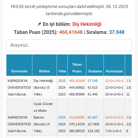
YKS Ek tercih yerleştirme sonuçları dahil edilmiştir. 06.10.2025
tarihinde güncellenmiştir.
📌 En iyi bölüm:
Diş Hekimliği
Taban Puan (2025):
460,41648
| Sıralama:
37.048
Taban
Üniversite
Bölüm
Yıllar
Puanı
Sıralama
Kontenjan
Yer
KAPADOKYA
Diş Hekimliği
2025
460,41648
37.048
12+0+2+0+1
13(12+
ÜNİVERSİTESİ
(Burslu) (5
2024
444,60862
42.615
12+0+2+0+1
13(12+
Vakıf-Burslu
Yıllık)
2023
468,95890
41.445
10+0+2+0+1
11
Uçak Gövde
ve Motor
KAPADOKYA
Bakımı
2025
415,83055
80.667
10+0+2+0+1
13(10+
ÜNİVERSİTESİ
(Burslu) (4
2024
370,14234
117.808
10+0+1+0+1
12(10+
Vakıf-Burslu
Yıllık)
2023
385,86515
129.183
7+0+1+0+1
8