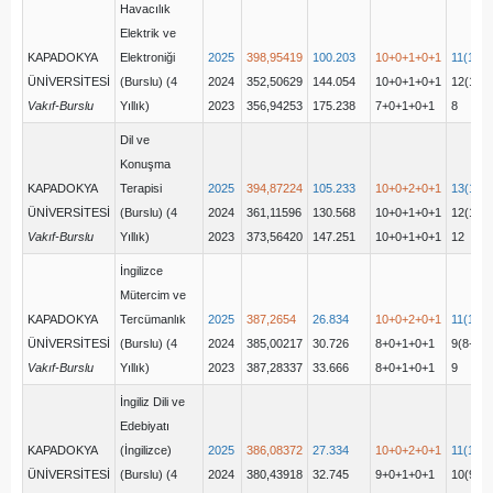
Havacılık
Elektrik ve
KAPADOKYA
Elektroniği
2025
398,95419
100.203
10+0+1+0+1
11(10+
ÜNİVERSİTESİ
(Burslu) (4
2024
352,50629
144.054
10+0+1+0+1
12(10+
Vakıf-Burslu
Yıllık)
2023
356,94253
175.238
7+0+1+0+1
8
Dil ve
Konuşma
KAPADOKYA
Terapisi
2025
394,87224
105.233
10+0+2+0+1
13(10+
ÜNİVERSİTESİ
(Burslu) (4
2024
361,11596
130.568
10+0+1+0+1
12(10+
Vakıf-Burslu
Yıllık)
2023
373,56420
147.251
10+0+1+0+1
12
İngilizce
Mütercim ve
KAPADOKYA
Tercümanlık
2025
387,2654
26.834
10+0+2+0+1
11(10+
ÜNİVERSİTESİ
(Burslu) (4
2024
385,00217
30.726
8+0+1+0+1
9(8+0+
Vakıf-Burslu
Yıllık)
2023
387,28337
33.666
8+0+1+0+1
9
İngiliz Dili ve
Edebiyatı
KAPADOKYA
(İngilizce)
2025
386,08372
27.334
10+0+2+0+1
11(10+
ÜNİVERSİTESİ
(Burslu) (4
2024
380,43918
32.745
9+0+1+0+1
10(9+0