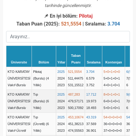
tarihinde güncellenmiştir.
📌 En iyi bölüm:
Pilotaj
Taban Puan (2025):
521,5554
| Sıralama:
3.704
Taban
Üniversite
Bölüm
Yıllar
Puanı
Sıralama
Kontenjan
Ye
KTO KARATAY
Pilotaj
2025
521,5554
3.704
5+0+1+0+0
6(5+0
ÜNİVERSİTESİ
(Burslu) (4
2024
511,44475
6.579
5+0+1+0+1
7(5+0
Vakıf-Burslu
Yıllık)
2023
531,15512
3.752
4+0+1+0+1
6
KTO KARATAY
Tıp
2025
487,283
17.712
8+0+1+0+1
9(8+0
ÜNİVERSİTESİ
(Burslu) (6
2024
479,57171
19.973
6+0+1+0+1
7(6+0
Vakıf-Burslu
Yıllık)
2023
500,17092
18.493
5+0+1+0+1
6
KTO KARATAY
Tıp
2025
453,10674
43.319
54+0+0+0+0
54(54
ÜNİVERSİTESİ
(Ücretli) (6
2024
451,38213
37.569
36+0+0+0+0
36(36
Vakıf-Ücretli
Yıllık)
2023
474,55563
36.901
37+0+0+0+0
37