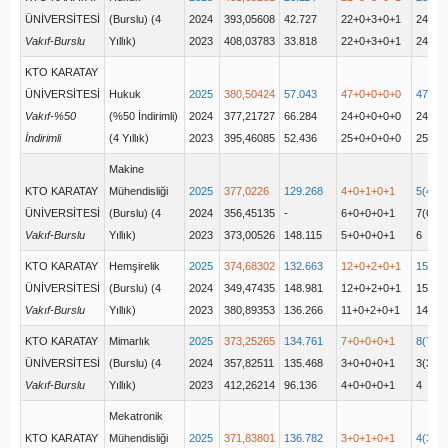
ÜNİVERSİTESİ
(Burslu) (4
2024
393,05608
42.727
22+0+3+0+1
24(22
Vakıf-Burslu
Yıllık)
2023
408,03783
33.818
22+0+3+0+1
24
KTO KARATAY
ÜNİVERSİTESİ
Hukuk
2025
380,50424
57.043
47+0+0+0+0
47(47
Vakıf-%50
(%50 İndirimli)
2024
377,21727
66.284
24+0+0+0+0
24(24
İndirimli
(4 Yıllık)
2023
395,46085
52.436
25+0+0+0+0
25
Makine
KTO KARATAY
Mühendisliği
2025
377,0226
129.268
4+0+1+0+1
5(4+0
ÜNİVERSİTESİ
(Burslu) (4
2024
356,45135
-
6+0+0+0+1
7(6+0
Vakıf-Burslu
Yıllık)
2023
373,00526
148.115
5+0+0+0+1
6
KTO KARATAY
Hemşirelik
2025
374,68302
132.663
12+0+2+0+1
15(12
ÜNİVERSİTESİ
(Burslu) (4
2024
349,47435
148.981
12+0+2+0+1
15(12
Vakıf-Burslu
Yıllık)
2023
380,89353
136.266
11+0+2+0+1
14
KTO KARATAY
Mimarlık
2025
373,25265
134.761
7+0+0+0+1
8(7+0
ÜNİVERSİTESİ
(Burslu) (4
2024
357,82511
135.468
3+0+0+0+1
3(3+0
Vakıf-Burslu
Yıllık)
2023
412,26214
96.136
4+0+0+0+1
4
Mekatronik
KTO KARATAY
Mühendisliği
2025
371,83801
136.782
3+0+1+0+1
4(3+0