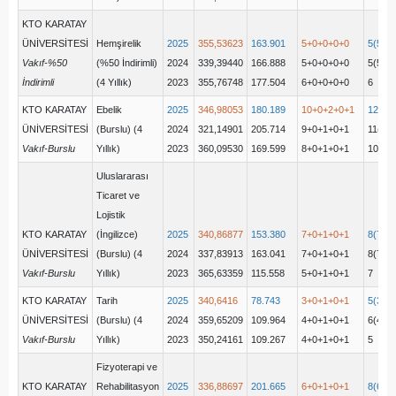
KTO KARATAY
ÜNİVERSİTESİ
Hemşirelik
2025
355,53623
163.901
5+0+0+0+0
5(5+0
Vakıf-%50
(%50 İndirimli)
2024
339,39440
166.888
5+0+0+0+0
5(5+0
İndirimli
(4 Yıllık)
2023
355,76748
177.504
6+0+0+0+0
6
KTO KARATAY
Ebelik
2025
346,98053
180.189
10+0+2+0+1
12(10
ÜNİVERSİTESİ
(Burslu) (4
2024
321,14901
205.714
9+0+1+0+1
11(9+
Vakıf-Burslu
Yıllık)
2023
360,09530
169.599
8+0+1+0+1
10
Uluslararası
Ticaret ve
Lojistik
KTO KARATAY
(İngilizce)
2025
340,86877
153.380
7+0+1+0+1
8(7+0
ÜNİVERSİTESİ
(Burslu) (4
2024
337,83913
163.041
7+0+1+0+1
8(7+0
Vakıf-Burslu
Yıllık)
2023
365,63359
115.558
5+0+1+0+1
7
KTO KARATAY
Tarih
2025
340,6416
78.743
3+0+1+0+1
5(3+0
ÜNİVERSİTESİ
(Burslu) (4
2024
359,65209
109.964
4+0+1+0+1
6(4+0
Vakıf-Burslu
Yıllık)
2023
350,24161
109.267
4+0+1+0+1
5
Fizyoterapi ve
KTO KARATAY
Rehabilitasyon
2025
336,88697
201.665
6+0+1+0+1
8(6+0