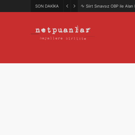
SON DAKİKA
Mütercim Atama Puanları 