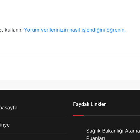
t kullanır.
Yorum verilerinizin nasıl işlendiğini öğrenin.
Faydalı Linkler
nasayfa
ünye
Sağlık Bakanlığı Atama
Puanları