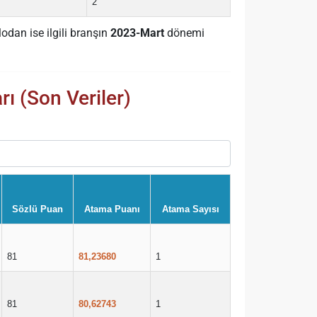
2
odan ise ilgili branşın
2023-Mart
dönemi
ı (Son Veriler)
Sözlü Puan
Atama Puanı
Atama Sayısı
81
81,23680
1
81
80,62743
1