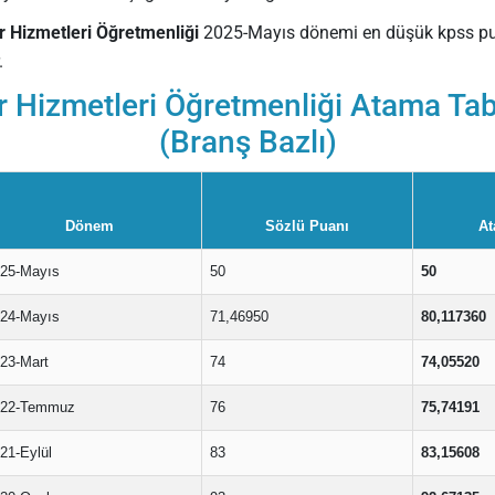
 Hizmetleri Öğretmenliği
2025-Mayıs dönemi en düşük kpss p
.
r Hizmetleri Öğretmenliği Atama Tab
(Branş Bazlı)
Dönem
Sözlü Puanı
At
25-Mayıs
50
50
24-Mayıs
71,46950
80,117360
23-Mart
74
74,05520
022-Temmuz
76
75,74191
21-Eylül
83
83,15608