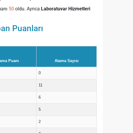
uanı
50
oldu. Ayrıca
Laboratuvar Hizmetleri
an Puanları
ama Puanı
Atama Sayısı
0
11
6
5
2