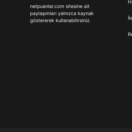
H
netpuanlar.com sitesine ait
paylaşımları yalnızca kaynak
İl
göstererek kullanabilirsiniz.
R