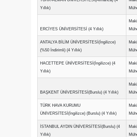
Yıllık)
Mühe
Mak
ERCİYES ÜNİVERSİTESİ (4 Yıllık)
Mühe
ANTALYA BİLİM ÜNİVERSİTESİ(İngilizce)
Mak
(%50 İndirimli) (4 Yıllık)
Mühe
HACETTEPE ÜNİVERSİTESİ(İngilizce) (4
Mak
Yıllık)
Mühe
Mak
BAŞKENT ÜNİVERSİTESİ(Burslu) (4 Yıllık)
Mühe
TÜRK HAVA KURUMU
Mak
ÜNİVERSİTESİ(İngilizce) (Burslu) (4 Yıllık)
Mühe
İSTANBUL AYDIN ÜNİVERSİTESİ(Burslu) (4
Mak
Yıllık)
Mühe