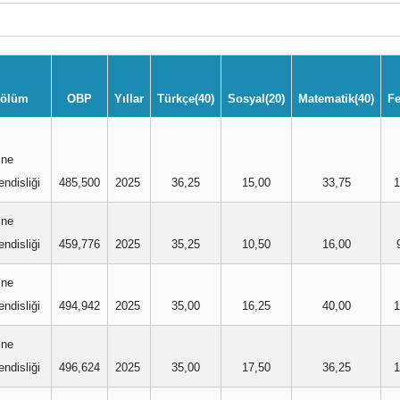
ölüm
OBP
Yıllar
Türkçe(40)
Sosyal(20)
Matematik(40)
Fe
ine
ndisliği
485,500
2025
36,25
15,00
33,75
1
ine
ndisliği
459,776
2025
35,25
10,50
16,00
ine
ndisliği
494,942
2025
35,00
16,25
40,00
1
ine
ndisliği
496,624
2025
35,00
17,50
36,25
1