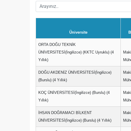
Üniversite
B
ORTA DOĞU TEKNİK
ÜNİVERSİTESİ(İngilizce) (KKTC Uyruklu) (4
Mak
Yıllık)
Mühe
DOĞU AKDENİZ ÜNİVERSİTESİ(İngilizce)
Mak
(Burslu) (4 Yıllık)
Mühe
KOÇ ÜNİVERSİTESİ(İngilizce) (Burslu) (4
Mak
Yıllık)
Mühe
İHSAN DOĞRAMACI BİLKENT
Mak
ÜNİVERSİTESİ(İngilizce) (Burslu) (4 Yıllık)
Mühe