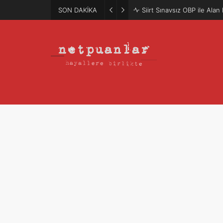
SON DAKİKA
Mütercim Atama Puanları 