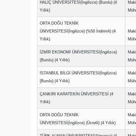
HALİÇ ÜNİVERSİTESİ(İngilizce) (Burslu) (4
Mak
Yıllık)
Mühe
ORTA DOĞU TEKNİK
ÜNİVERSİTESİ(İngilizce) (%50 İndirimli) (4
Mak
Yıllık)
Mühe
İZMİR EKONOMİ ÜNİVERSİTESİ(İngilizce)
Mak
(Burslu) (4 Yıllık)
Mühe
İSTANBUL BİLGİ ÜNİVERSİTESİ(İngilizce)
Mak
(Burslu) (4 Yıllık)
Mühe
ÇANKIRI KARATEKİN ÜNİVERSİTESİ (4
Mak
Yıllık)
Mühe
ORTA DOĞU TEKNİK
Mak
ÜNİVERSİTESİ(İngilizce) (Ücretli) (4 Yıllık)
Mühe
TÜRK-ALMAN ÜNİVERSİTESİ(Almanca) (4
Mak