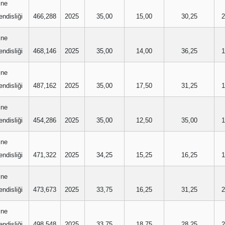
ine
ndisliği
466,288
2025
35,00
15,00
30,25
2
ine
ndisliği
468,146
2025
35,00
14,00
36,25
1
ine
ndisliği
487,162
2025
35,00
17,50
31,25
1
ine
ndisliği
454,286
2025
35,00
12,50
35,00
1
ine
ndisliği
471,322
2025
34,25
15,25
16,25
1
ine
ndisliği
473,673
2025
33,75
16,25
31,25
2
ine
ndisliği
498,548
2025
33,75
18,75
28,25
2