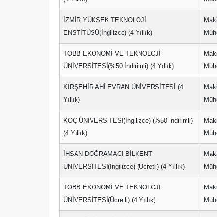
İZMİR YÜKSEK TEKNOLOJİ
Mak
ENSTİTÜSÜ(İngilizce) (4 Yıllık)
Mühe
TOBB EKONOMİ VE TEKNOLOJİ
Mak
ÜNİVERSİTESİ(%50 İndirimli) (4 Yıllık)
Mühe
KIRŞEHİR AHİ EVRAN ÜNİVERSİTESİ (4
Mak
Yıllık)
Mühe
KOÇ ÜNİVERSİTESİ(İngilizce) (%50 İndirimli)
Mak
(4 Yıllık)
Mühe
İHSAN DOĞRAMACI BİLKENT
Mak
ÜNİVERSİTESİ(İngilizce) (Ücretli) (4 Yıllık)
Mühe
TOBB EKONOMİ VE TEKNOLOJİ
Mak
ÜNİVERSİTESİ(Ücretli) (4 Yıllık)
Mühe