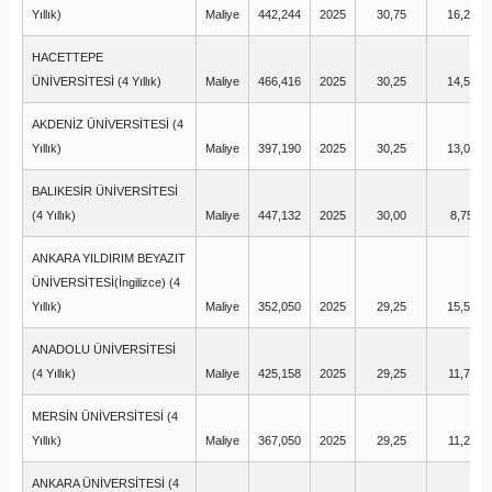
Yıllık)
Maliye
442,244
2025
30,75
16,25
HACETTEPE
ÜNİVERSİTESİ (4 Yıllık)
Maliye
466,416
2025
30,25
14,50
AKDENİZ ÜNİVERSİTESİ (4
Yıllık)
Maliye
397,190
2025
30,25
13,00
BALIKESİR ÜNİVERSİTESİ
(4 Yıllık)
Maliye
447,132
2025
30,00
8,75
ANKARA YILDIRIM BEYAZIT
ÜNİVERSİTESİ(İngilizce) (4
Yıllık)
Maliye
352,050
2025
29,25
15,50
ANADOLU ÜNİVERSİTESİ
(4 Yıllık)
Maliye
425,158
2025
29,25
11,75
MERSİN ÜNİVERSİTESİ (4
Yıllık)
Maliye
367,050
2025
29,25
11,25
ANKARA ÜNİVERSİTESİ (4