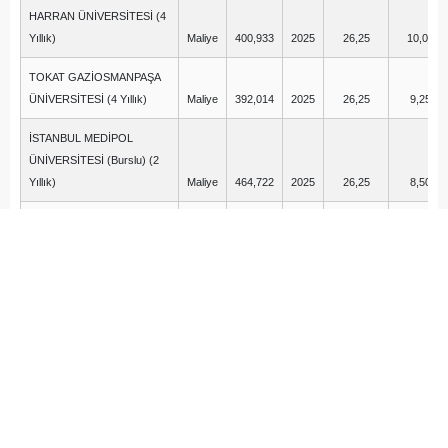
HARRAN ÜNİVERSİTESİ (4
Yıllık)
Maliye
400,933
2025
26,25
10,00
TOKAT GAZİOSMANPAŞA
ÜNİVERSİTESİ (4 Yıllık)
Maliye
392,014
2025
26,25
9,25
İSTANBUL MEDİPOL
ÜNİVERSİTESİ (Burslu) (2
Yıllık)
Maliye
464,722
2025
26,25
8,50
BOLU ABANT İZZET
BAYSAL ÜNİVERSİTESİ (4
Yıllık)
Maliye
400,972
2025
25,75
14,75
KÜTAHYA DUMLUPINAR
ÜNİVERSİTESİ (4 Yıllık)
Maliye
380,992
2025
25,25
8,00
TEKİRDAĞ NAMIK KEMAL
ÜNİVERSİTESİ (4 Yıllık)
Maliye
385,705
2025
25,00
12,50
ANKARA HACI BAYRAM