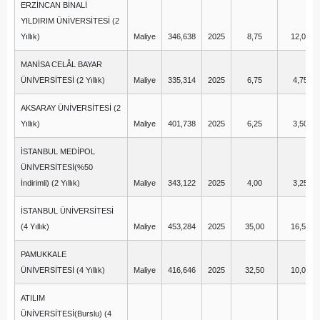
ERZİNCAN BİNALİ
YILDIRIM ÜNİVERSİTESİ (2
Yıllık)
Maliye
346,638
2025
8,75
12,00
MANİSA CELÂL BAYAR
ÜNİVERSİTESİ (2 Yıllık)
Maliye
335,314
2025
6,75
4,75
AKSARAY ÜNİVERSİTESİ (2
Yıllık)
Maliye
401,738
2025
6,25
3,50
İSTANBUL MEDİPOL
ÜNİVERSİTESİ(%50
İndirimli) (2 Yıllık)
Maliye
343,122
2025
4,00
3,25
İSTANBUL ÜNİVERSİTESİ
(4 Yıllık)
Maliye
453,284
2025
35,00
16,50
PAMUKKALE
ÜNİVERSİTESİ (4 Yıllık)
Maliye
416,646
2025
32,50
10,00
ATILIM
ÜNİVERSİTESİ(Burslu) (4