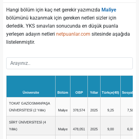
Hangi bölüm için kaç net gerekir yazımızda
Maliye
bölümünü kazanmak için gereken netleri sizler için
derledik. YKS sınavları sonucunda en düşük puanla
yerleşen adayın netleri
netpuanlar.com
sitesinde aşağıda
listelenmiştir.
Üniversite
Bölüm
OBP
Yıllar
Türkçe(40)
Sosyal(20)
TOKAT GAZİOSMANPAŞA
ÜNİVERSİTESİ (2 Yıllık)
Maliye
378,574
2025
9,25
7,50
SİİRT ÜNİVERSİTESİ (4
Yıllık)
Maliye
478,051
2025
9,00
6,00