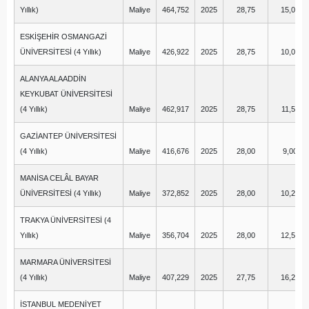
Yıllık)
Maliye
464,752
2025
28,75
15,00
ESKİŞEHİR OSMANGAZİ
ÜNİVERSİTESİ (4 Yıllık)
Maliye
426,922
2025
28,75
10,00
ALANYA ALAADDİN
KEYKUBAT ÜNİVERSİTESİ
(4 Yıllık)
Maliye
462,917
2025
28,75
11,50
GAZİANTEP ÜNİVERSİTESİ
(4 Yıllık)
Maliye
416,676
2025
28,00
9,00
MANİSA CELÂL BAYAR
ÜNİVERSİTESİ (4 Yıllık)
Maliye
372,852
2025
28,00
10,25
TRAKYA ÜNİVERSİTESİ (4
Yıllık)
Maliye
356,704
2025
28,00
12,50
MARMARA ÜNİVERSİTESİ
(4 Yıllık)
Maliye
407,229
2025
27,75
16,25
İSTANBUL MEDENİYET