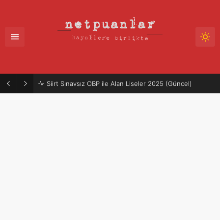
Siirt Sınavsız OBP ile Alan Liseler 2025 (Güncel)