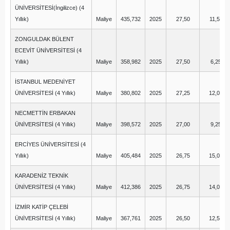
ÜNİVERSİTESİ(İngilizce) (4
Yıllık)
Maliye
435,732
2025
27,50
11,50
ZONGULDAK BÜLENT
ECEVİT ÜNİVERSİTESİ (4
Yıllık)
Maliye
358,982
2025
27,50
6,25
İSTANBUL MEDENİYET
ÜNİVERSİTESİ (4 Yıllık)
Maliye
380,802
2025
27,25
12,00
NECMETTİN ERBAKAN
ÜNİVERSİTESİ (4 Yıllık)
Maliye
398,572
2025
27,00
9,25
ERCİYES ÜNİVERSİTESİ (4
Yıllık)
Maliye
405,484
2025
26,75
15,00
KARADENİZ TEKNİK
ÜNİVERSİTESİ (4 Yıllık)
Maliye
412,386
2025
26,75
14,00
İZMİR KATİP ÇELEBİ
ÜNİVERSİTESİ (4 Yıllık)
Maliye
367,761
2025
26,50
12,50