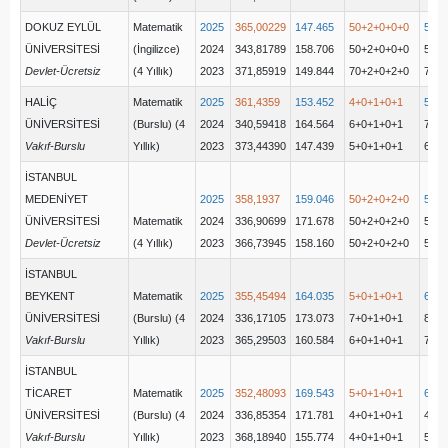
DOKUZ EYLÜL
Matematik
2025
365,00229
147.465
50+2+0+0+0
52(5
ÜNİVERSİTESİ
(İngilizce)
2024
343,81789
158.706
50+2+0+0+0
52(5
Devlet-Ücretsiz
(4 Yıllık)
2023
371,85919
149.844
70+2+0+2+0
72
HALİÇ
Matematik
2025
361,4359
153.452
4+0+1+0+1
5(4+
ÜNİVERSİTESİ
(Burslu) (4
2024
340,59418
164.564
6+0+1+0+1
7(6+
Vakıf-Burslu
Yıllık)
2023
373,44390
147.439
5+0+1+0+1
6
İSTANBUL
MEDENİYET
2025
358,1937
159.046
50+2+0+2+0
54(5
ÜNİVERSİTESİ
Matematik
2024
336,90699
171.678
50+2+0+2+0
54(5
Devlet-Ücretsiz
(4 Yıllık)
2023
366,73945
158.160
50+2+0+2+0
53
İSTANBUL
BEYKENT
Matematik
2025
355,45494
164.035
5+0+1+0+1
6(5+
ÜNİVERSİTESİ
(Burslu) (4
2024
336,17105
173.073
7+0+1+0+1
8(7+
Vakıf-Burslu
Yıllık)
2023
365,29503
160.584
6+0+1+0+1
7
İSTANBUL
TİCARET
Matematik
2025
352,48093
169.543
5+0+1+0+1
6(5+
ÜNİVERSİTESİ
(Burslu) (4
2024
336,85354
171.781
4+0+1+0+1
4(4+
Vakıf-Burslu
Yıllık)
2023
368,18940
155.774
4+0+1+0+1
5