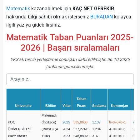
Matematik
kazanabilmek için
KAÇ NET GEREKİR
hakkında bilgi sahibi olmak isterseniz
BURADAN
kolayca
ilgili yazıya gidebilirsiniz.
Matematik Taban Puanları 2025-
2026 | Başarı sıralamaları
YKS Ek tercih yerleştirme sonuçları dahil edilmiştir. 06.10.2025
tarihinde güncellenmiştir.
Taban
Üniversite
Bölüm
Yıllar
Puanı
Sıralama
Kontenjan
Matematik
KOÇ
(İngilizce)
2025
535,0608
1.137
6+0+0+0+1
7(6+
ÜNİVERSİTESİ
(Burslu) (4
2024
537,27415
1.234
4+0+0+0+1
5(4+
Vakıf-Burslu
Yıllık)
2023
548,88020
316
4+0+0+0+1
5