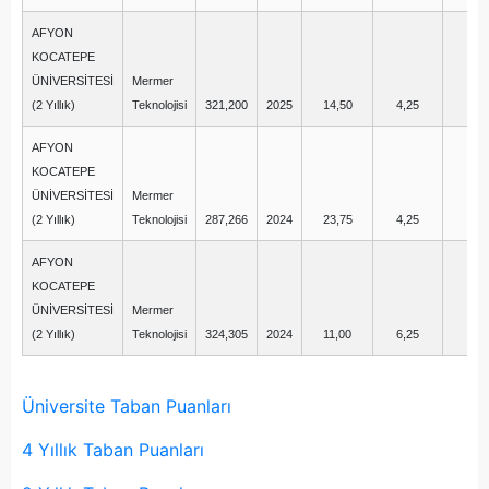
AFYON
KOCATEPE
ÜNİVERSİTESİ
Mermer
(2 Yıllık)
Teknolojisi
321,200
2025
14,50
4,25
-0
AFYON
KOCATEPE
ÜNİVERSİTESİ
Mermer
(2 Yıllık)
Teknolojisi
287,266
2024
23,75
4,25
-
AFYON
KOCATEPE
ÜNİVERSİTESİ
Mermer
(2 Yıllık)
Teknolojisi
324,305
2024
11,00
6,25
-0
Üniversite Taban Puanları
4 Yıllık Taban Puanları