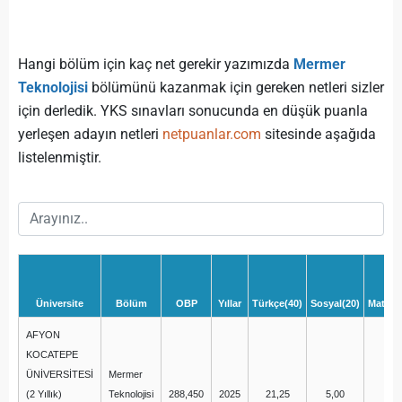
Hangi bölüm için kaç net gerekir yazımızda
Mermer
Teknolojisi
bölümünü kazanmak için gereken netleri sizler
için derledik. YKS sınavları sonucunda en düşük puanla
yerleşen adayın netleri
netpuanlar.com
sitesinde aşağıda
listelenmiştir.
Üniversite
Bölüm
OBP
Yıllar
Türkçe(40)
Sosyal(20)
Matema
AFYON
KOCATEPE
ÜNİVERSİTESİ
Mermer
(2 Yıllık)
Teknolojisi
288,450
2025
21,25
5,00
-0