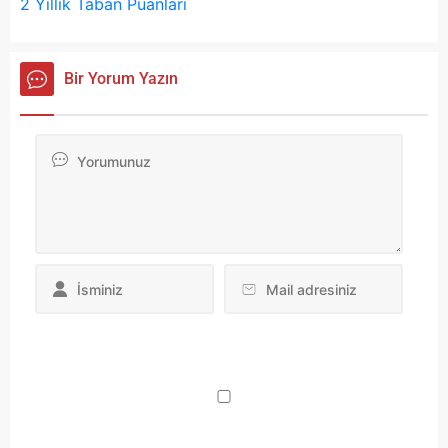
2 Yıllık Taban Puanları
Bir Yorum Yazın
Da
yo
ku
iç
po
ad
si
bu
ka