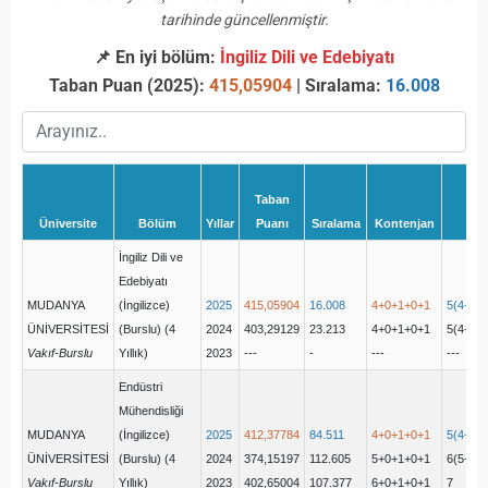
tarihinde güncellenmiştir.
📌 En iyi bölüm:
İngiliz Dili ve Edebiyatı
Taban Puan (2025):
415,05904
| Sıralama:
16.008
Taban
Üniversite
Bölüm
Yıllar
Puanı
Sıralama
Kontenjan
Yer
İngiliz Dili ve
Edebiyatı
MUDANYA
(İngilizce)
2025
415,05904
16.008
4+0+1+0+1
5(4+0+
ÜNİVERSİTESİ
(Burslu) (4
2024
403,29129
23.213
4+0+1+0+1
5(4+0+
Vakıf-Burslu
Yıllık)
2023
---
-
---
---
Endüstri
Mühendisliği
MUDANYA
(İngilizce)
2025
412,37784
84.511
4+0+1+0+1
5(4+0+
ÜNİVERSİTESİ
(Burslu) (4
2024
374,15197
112.605
5+0+1+0+1
6(5+0+
Vakıf-Burslu
Yıllık)
2023
402,65004
107.377
6+0+1+0+1
7