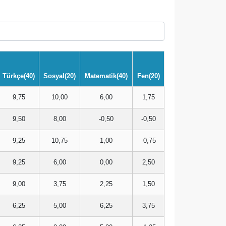
Türkçe(40)
Sosyal(20)
Matematik(40)
Fen(20)
9,75
10,00
6,00
1,75
9,50
8,00
-0,50
-0,50
9,25
10,75
1,00
-0,75
9,25
6,00
0,00
2,50
9,00
3,75
2,25
1,50
6,25
5,00
6,25
3,75