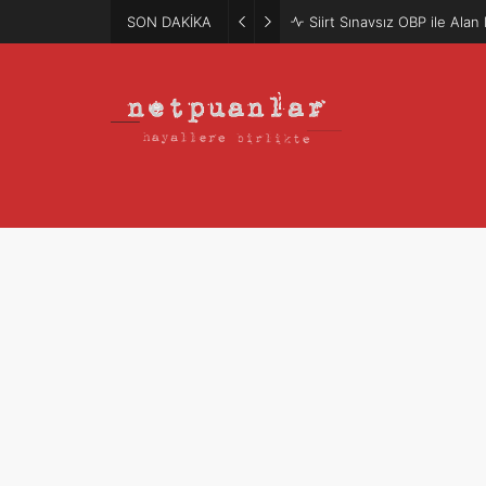
SON DAKİKA
Mütercim Atama Puanları 