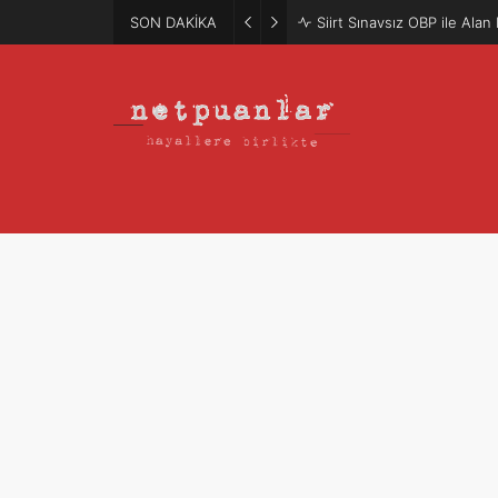
SON DAKİKA
Siirt Sınavsız OBP ile Ala