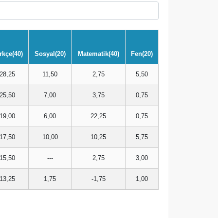
rkçe(40)
Sosyal(20)
Matematik(40)
Fen(20)
28,25
11,50
2,75
5,50
25,50
7,00
3,75
0,75
19,00
6,00
22,25
0,75
17,50
10,00
10,25
5,75
15,50
---
2,75
3,00
13,25
1,75
-1,75
1,00