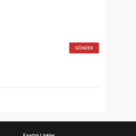
Daha sonraki
yorumlarımda
kullanılması
için adım, e-
posta
adresim ve
site adresim
bu tarayıcıya
kaydedilsin.
Faydalı Linkler