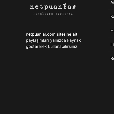
A
K
H
netpuanlar.com sitesine ait
paylaşımları yalnızca kaynak
İl
göstererek kullanabilirsiniz.
R