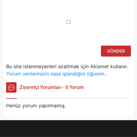
Da
yo
ku
iç
po
ad
si
bu
ka
Bu site istenmeyenleri azaltmak için Akismet kullanır.
Yorum verilerinizin nasıl işlendiğini öğrenin.
Ziyaretçi Yorumları - 0 Yorum
Henüz yorum yapılmamış.