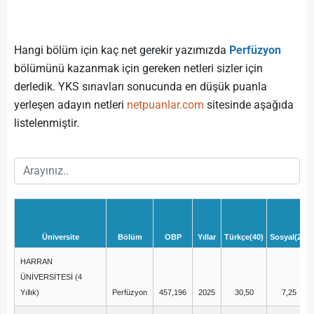
Hangi bölüm için kaç net gerekir yazımızda
Perfüzyon
bölümünü kazanmak için gereken netleri sizler için
derledik. YKS sınavları sonucunda en düşük puanla
yerleşen adayın netleri
netpuanlar.com
sitesinde aşağıda
listelenmiştir.
Üniversite
Bölüm
OBP
Yıllar
Türkçe(40)
Sosyal(20)
HARRAN
ÜNİVERSİTESİ (4
Yıllık)
Perfüzyon
457,196
2025
30,50
7,25