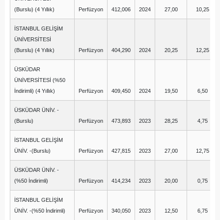
(Burslu) (4 Yıllık)
Perfüzyon
412,006
2024
27,00
10,25
İSTANBUL GELİŞİM
ÜNİVERSİTESİ
(Burslu) (4 Yıllık)
Perfüzyon
404,290
2024
20,25
12,25
ÜSKÜDAR
ÜNİVERSİTESİ (%50
İndirimli) (4 Yıllık)
Perfüzyon
409,450
2024
19,50
6,50
ÜSKÜDAR ÜNİV. -
(Burslu)
Perfüzyon
473,893
2023
28,25
4,75
İSTANBUL GELİŞİM
ÜNİV. -(Burslu)
Perfüzyon
427,815
2023
27,00
12,75
ÜSKÜDAR ÜNİV. -
(%50 İndirimli)
Perfüzyon
414,234
2023
20,00
0,75
İSTANBUL GELİŞİM
ÜNİV. -(%50 İndirimli)
Perfüzyon
340,050
2023
12,50
6,75