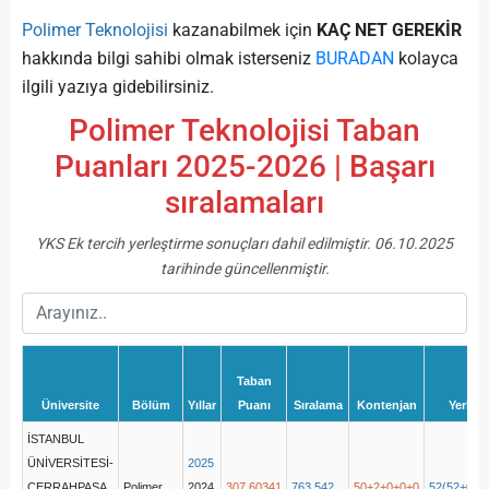
Polimer Teknolojisi
kazanabilmek için
KAÇ NET GEREKİR
hakkında bilgi sahibi olmak isterseniz
BURADAN
kolayca
ilgili yazıya gidebilirsiniz.
Polimer Teknolojisi Taban
Puanları 2025-2026 | Başarı
sıralamaları
YKS Ek tercih yerleştirme sonuçları dahil edilmiştir. 06.10.2025
tarihinde güncellenmiştir.
Taban
Üniversite
Bölüm
Yıllar
Puanı
Sıralama
Kontenjan
Yerleş
İSTANBUL
ÜNİVERSİTESİ-
2025
CERRAHPAŞA
Polimer
2024
307,60341
763.542
50+2+0+0+0
52(52+0+0