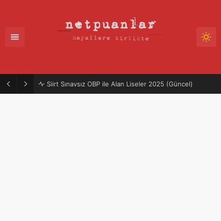
Siirt Sınavsız OBP ile Alan Liseler 2025 (Güncel)