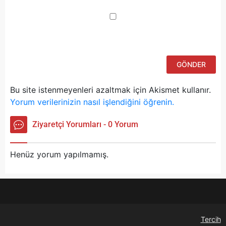
ku
iç
po
ad
si
bu
ka
Bu site istenmeyenleri azaltmak için Akismet kullanır.
Yorum verilerinizin nasıl işlendiğini öğrenin.
Ziyaretçi Yorumları - 0 Yorum
Henüz yorum yapılmamış.
Tercih