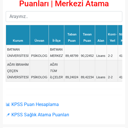
Puanları | Merkezi Atama
Taban
Tavan
Kont-
Niteli
Kurum
Ünvan
İl-İlçe
Puan
Puan
Alan
Yerl
Kod
BATMAN
BATMAN
ÜNİVERSİTESİ
PSİKOLOG
MERKEZ
89,48799
90,22452
Lisans
2-2
4131
AĞRI İBRAHİM
AĞRI
ÇEÇEN
TÜM
ÜNİVERSİTESİ
PSİKOLOG
İLÇELER
89,24024
89,42234
Lisans
2-2
4131
📊 KPSS Puan Hesaplama
📌 KPSS Sağlık Atama Puanları