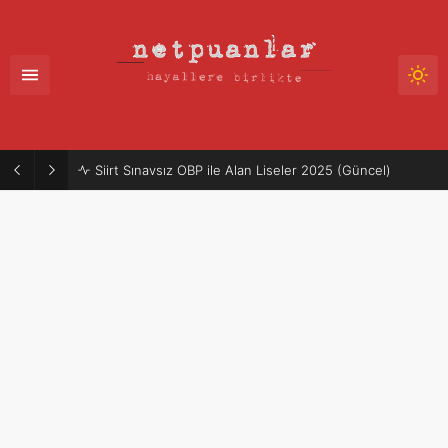
Siirt Sınavsız OBP ile Alan Liseler 2025 (Güncel)