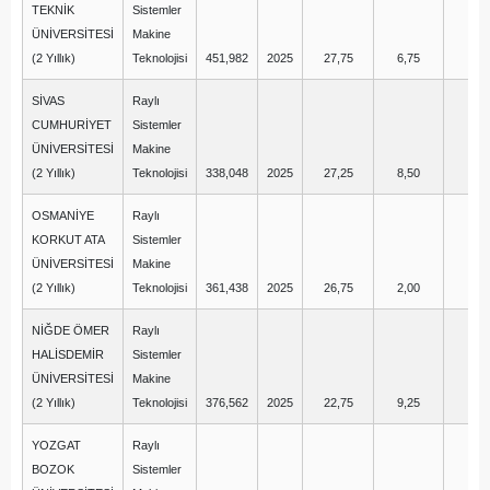
TEKNİK
Sistemler
ÜNİVERSİTESİ
Makine
(2 Yıllık)
Teknolojisi
451,982
2025
27,75
6,75
6,
SİVAS
Raylı
CUMHURİYET
Sistemler
ÜNİVERSİTESİ
Makine
(2 Yıllık)
Teknolojisi
338,048
2025
27,25
8,50
4,
OSMANİYE
Raylı
KORKUT ATA
Sistemler
ÜNİVERSİTESİ
Makine
(2 Yıllık)
Teknolojisi
361,438
2025
26,75
2,00
9,
NİĞDE ÖMER
Raylı
HALİSDEMİR
Sistemler
ÜNİVERSİTESİ
Makine
(2 Yıllık)
Teknolojisi
376,562
2025
22,75
9,25
0,
YOZGAT
Raylı
BOZOK
Sistemler