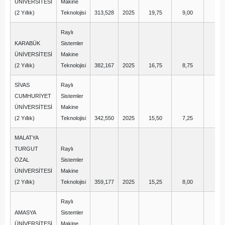
ÜNİVERSİTESİ
Makine
(2 Yıllık)
Teknolojisi
313,528
2025
19,75
9,00
2,
Raylı
KARABÜK
Sistemler
ÜNİVERSİTESİ
Makine
(2 Yıllık)
Teknolojisi
382,167
2025
16,75
8,75
1,
SİVAS
Raylı
CUMHURİYET
Sistemler
ÜNİVERSİTESİ
Makine
(2 Yıllık)
Teknolojisi
342,550
2025
15,50
7,25
4,
MALATYA
TURGUT
Raylı
ÖZAL
Sistemler
ÜNİVERSİTESİ
Makine
(2 Yıllık)
Teknolojisi
359,177
2025
15,25
8,00
16
Raylı
AMASYA
Sistemler
ÜNİVERSİTESİ
Makine