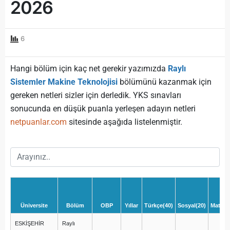
2026
6
Hangi bölüm için kaç net gerekir yazımızda
Raylı
Sistemler Makine Teknolojisi
bölümünü kazanmak için
gereken netleri sizler için derledik. YKS sınavları
sonucunda en düşük puanla yerleşen adayın netleri
netpuanlar.com
sitesinde aşağıda listelenmiştir.
Üniversite
Bölüm
OBP
Yıllar
Türkçe(40)
Sosyal(20)
Matema
ESKİŞEHİR
Raylı