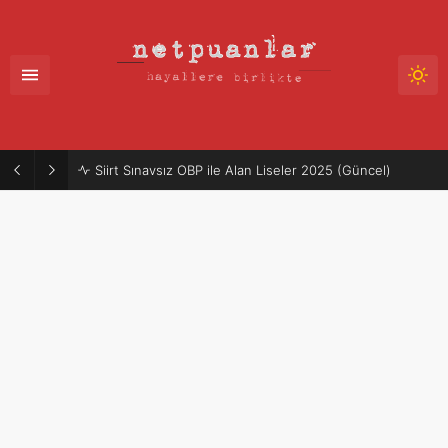
Siirt Sınavsız OBP ile Alan Liseler 2025 (Güncel)