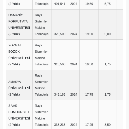
(2 Yıllık)
Teknolojisi
401,541
2024
19,50
5,75
7,
OSMANİYE
Raylı
KORKUT ATA
Sistemler
ÜNİVERSİTESİ
Makine
(2 Yıllık)
Teknolojisi
326,500
2024
19,50
5,00
1,
YOZGAT
Raylı
BOZOK
Sistemler
ÜNİVERSİTESİ
Makine
(2 Yıllık)
Teknolojisi
313,500
2024
19,50
1,75
1,
Raylı
AMASYA
Sistemler
ÜNİVERSİTESİ
Makine
(2 Yıllık)
Teknolojisi
345,186
2024
17,75
1,75
2,
SİVAS
Raylı
CUMHURİYET
Sistemler
ÜNİVERSİTESİ
Makine
(2 Yıllık)
Teknolojisi
338,233
2024
17,25
8,50
-0