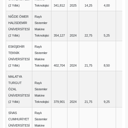
(2 Yıllık)
Teknolojisi
341,812
2025
14,25
4,00
7,
NİĞDE ÖMER
Raylı
HALİSDEMİR
Sistemler
ÜNİVERSİTESİ
Makine
(2 Yıllık)
Teknolojisi
354,127
2024
22,75
5,25
-
ESKİŞEHİR
Raylı
TEKNİK
Sistemler
ÜNİVERSİTESİ
Makine
(2 Yıllık)
Teknolojisi
402,704
2024
21,75
8,50
11
MALATYA
TURGUT
Raylı
ÖZAL
Sistemler
ÜNİVERSİTESİ
Makine
(2 Yıllık)
Teknolojisi
379,901
2024
21,75
9,25
3,
SİVAS
Raylı
CUMHURİYET
Sistemler
ÜNİVERSİTESİ
Makine