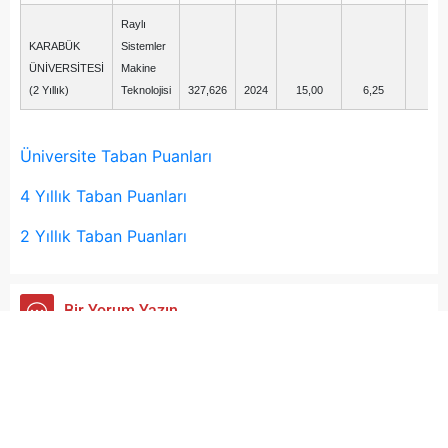
Raylı
KARABÜK
Sistemler
ÜNİVERSİTESİ
Makine
(2 Yıllık)
Teknolojisi
327,626
2024
15,00
6,25
3,
Üniversite Taban Puanları
4 Yıllık Taban Puanları
2 Yıllık Taban Puanları
Bir Yorum Yazın