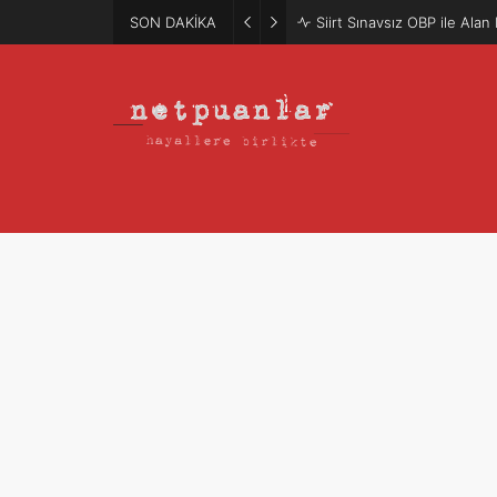
SON DAKİKA
Siirt Sınavsız OBP ile Ala