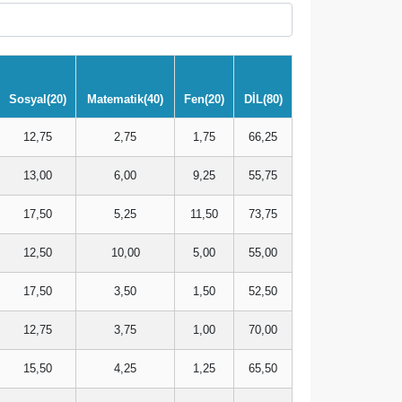
Sosyal(20)
Matematik(40)
Fen(20)
DİL(80)
12,75
2,75
1,75
66,25
13,00
6,00
9,25
55,75
17,50
5,25
11,50
73,75
12,50
10,00
5,00
55,00
17,50
3,50
1,50
52,50
12,75
3,75
1,00
70,00
15,50
4,25
1,25
65,50