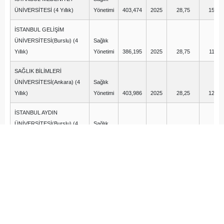
ÜNİVERSİTESİ (4 Yıllık)
Yönetimi
403,474
2025
28,75
15,00
İSTANBUL GELİŞİM
ÜNİVERSİTESİ(Burslu) (4
Sağlık
Yıllık)
Yönetimi
386,195
2025
28,75
11,50
SAĞLIK BİLİMLERİ
ÜNİVERSİTESİ(Ankara) (4
Sağlık
Yıllık)
Yönetimi
403,986
2025
28,25
12,75
İSTANBUL AYDIN
ÜNİVERSİTESİ(Burslu) (4
Sağlık
Yıllık)
Yönetimi
378,968
2025
28,00
10,00
SÜLEYMAN DEMİREL
Sağlık
ÜNİVERSİTESİ (4 Yıllık)
Yönetimi
388,222
2025
28,00
9,25
İSTANBUL ÜNİVERSİTESİ-
Sağlık
CERRAHPAŞA (4 Yıllık)
Yönetimi
381,259
2025
27,75
11,75
MARMARA ÜNİVERSİTESİ
Sağlık