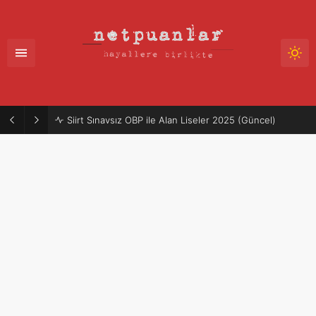
Siirt Sınavsız OBP ile Alan Liseler 2025 (Güncel)