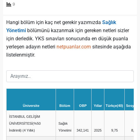
9
Hangi bölüm için kaç net gerekir yazımızda
Sağlık
Yönetimi
bölümünü kazanmak için gereken netleri sizler
için derledik. YKS sınavları sonucunda en düşük puanla
yerleşen adayın netleri
netpuanlar.com
sitesinde aşağıda
listelenmiştir.
Üniversite
Bölüm
OBP
Yıllar
Türkçe(40)
Sosyal(2
İSTANBUL GELİŞİM
ÜNİVERSİTESİ(%50
Sağlık
İndirimli) (4 Yıllık)
Yönetimi
342,141
2025
9,75
8,25