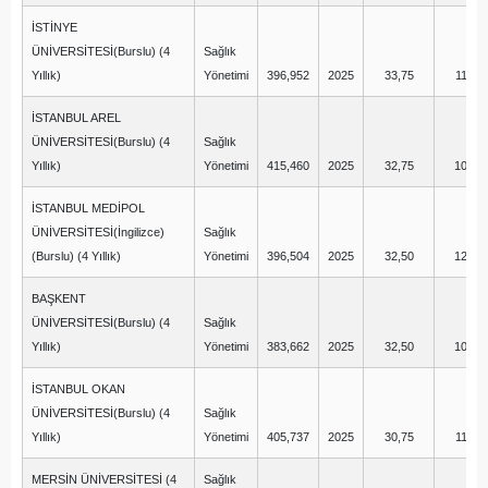
İSTİNYE
ÜNİVERSİTESİ(Burslu) (4
Sağlık
Yıllık)
Yönetimi
396,952
2025
33,75
11,75
İSTANBUL AREL
ÜNİVERSİTESİ(Burslu) (4
Sağlık
Yıllık)
Yönetimi
415,460
2025
32,75
10,50
İSTANBUL MEDİPOL
ÜNİVERSİTESİ(İngilizce)
Sağlık
(Burslu) (4 Yıllık)
Yönetimi
396,504
2025
32,50
12,00
BAŞKENT
ÜNİVERSİTESİ(Burslu) (4
Sağlık
Yıllık)
Yönetimi
383,662
2025
32,50
10,25
İSTANBUL OKAN
ÜNİVERSİTESİ(Burslu) (4
Sağlık
Yıllık)
Yönetimi
405,737
2025
30,75
11,75
MERSİN ÜNİVERSİTESİ (4
Sağlık