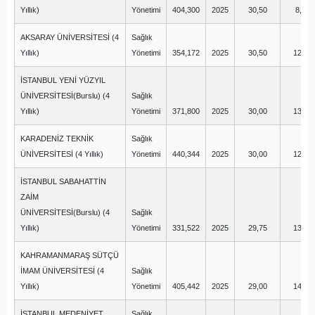
Yıllık)
Yönetimi
404,300
2025
30,50
8,00
AKSARAY ÜNİVERSİTESİ (4
Sağlık
Yıllık)
Yönetimi
354,172
2025
30,50
12,50
İSTANBUL YENİ YÜZYIL
ÜNİVERSİTESİ(Burslu) (4
Sağlık
Yıllık)
Yönetimi
371,800
2025
30,00
13,75
KARADENİZ TEKNİK
Sağlık
ÜNİVERSİTESİ (4 Yıllık)
Yönetimi
440,344
2025
30,00
12,50
İSTANBUL SABAHATTİN
ZAİM
ÜNİVERSİTESİ(Burslu) (4
Sağlık
Yıllık)
Yönetimi
331,522
2025
29,75
13,50
KAHRAMANMARAŞ SÜTÇÜ
İMAM ÜNİVERSİTESİ (4
Sağlık
Yıllık)
Yönetimi
405,442
2025
29,00
14,00
İSTANBUL MEDENİYET
Sağlık