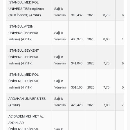
İSTANBUL MEDİPOL
ÜNİVERSİTESİ(İngilizce)
Sağlık
(%50 İndirimli) (4 Yıllık)
Yönetimi
310,432
2025
8,75
6,25
İSTANBUL AYDIN
ÜNİVERSİTESİ(%50
Sağlık
İndirimli) (4 Yıllık)
Yönetimi
408,970
2025
8,00
1,50
İSTANBUL BEYKENT
ÜNİVERSİTESİ(%50
Sağlık
İndirimli) (4 Yıllık)
Yönetimi
341,046
2025
7,75
6,00
İSTANBUL MEDİPOL
ÜNİVERSİTESİ(%50
Sağlık
İndirimli) (4 Yıllık)
Yönetimi
301,100
2025
7,75
0,50
ARDAHAN ÜNİVERSİTESİ
Sağlık
(4 Yıllık)
Yönetimi
423,428
2025
7,00
7,50
ACIBADEM MEHMET ALİ
AYDINLAR
ÜNİVERSİTESİ(%50
Sağlık