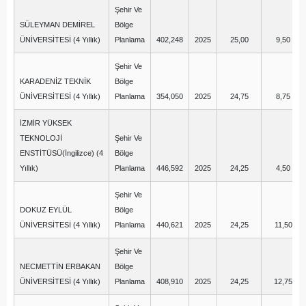
Şehir Ve
SÜLEYMAN DEMİREL
Bölge
ÜNİVERSİTESİ (4 Yıllık)
Planlama
402,248
2025
25,00
9,50
Şehir Ve
KARADENİZ TEKNİK
Bölge
ÜNİVERSİTESİ (4 Yıllık)
Planlama
354,050
2025
24,75
8,75
İZMİR YÜKSEK
TEKNOLOJİ
Şehir Ve
ENSTİTÜSÜ(İngilizce) (4
Bölge
Yıllık)
Planlama
446,592
2025
24,25
4,50
Şehir Ve
DOKUZ EYLÜL
Bölge
ÜNİVERSİTESİ (4 Yıllık)
Planlama
440,621
2025
24,25
11,50
Şehir Ve
NECMETTİN ERBAKAN
Bölge
ÜNİVERSİTESİ (4 Yıllık)
Planlama
408,910
2025
24,25
12,75