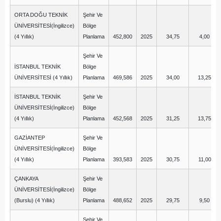
ORTA DOĞU TEKNİK
Şehir Ve
ÜNİVERSİTESİ(İngilizce)
Bölge
(4 Yıllık)
Planlama
452,800
2025
34,75
4,00
Şehir Ve
İSTANBUL TEKNİK
Bölge
ÜNİVERSİTESİ (4 Yıllık)
Planlama
469,586
2025
34,00
13,25
İSTANBUL TEKNİK
Şehir Ve
ÜNİVERSİTESİ(İngilizce)
Bölge
(4 Yıllık)
Planlama
452,568
2025
31,25
13,75
GAZİANTEP
Şehir Ve
ÜNİVERSİTESİ(İngilizce)
Bölge
(4 Yıllık)
Planlama
393,583
2025
30,75
11,00
ÇANKAYA
Şehir Ve
ÜNİVERSİTESİ(İngilizce)
Bölge
(Burslu) (4 Yıllık)
Planlama
488,652
2025
29,75
9,50
Şehir Ve