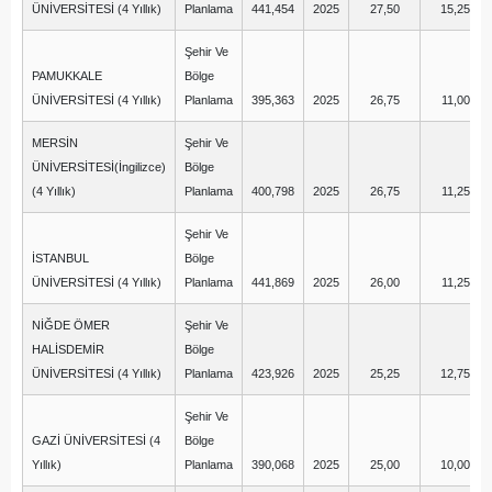
ÜNİVERSİTESİ (4 Yıllık)
Planlama
441,454
2025
27,50
15,25
Şehir Ve
PAMUKKALE
Bölge
ÜNİVERSİTESİ (4 Yıllık)
Planlama
395,363
2025
26,75
11,00
MERSİN
Şehir Ve
ÜNİVERSİTESİ(İngilizce)
Bölge
(4 Yıllık)
Planlama
400,798
2025
26,75
11,25
Şehir Ve
İSTANBUL
Bölge
ÜNİVERSİTESİ (4 Yıllık)
Planlama
441,869
2025
26,00
11,25
NİĞDE ÖMER
Şehir Ve
HALİSDEMİR
Bölge
ÜNİVERSİTESİ (4 Yıllık)
Planlama
423,926
2025
25,25
12,75
Şehir Ve
GAZİ ÜNİVERSİTESİ (4
Bölge
Yıllık)
Planlama
390,068
2025
25,00
10,00