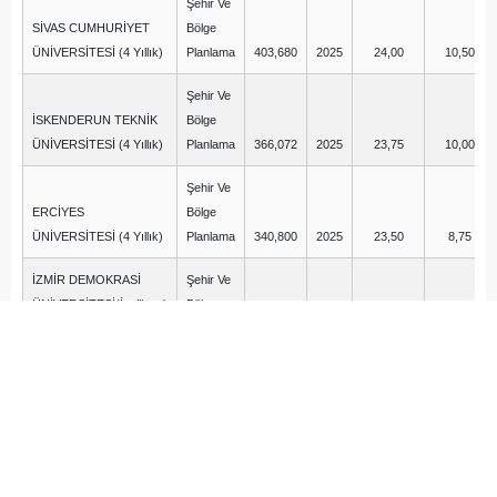
Şehir Ve
SİVAS CUMHURİYET
Bölge
ÜNİVERSİTESİ (4 Yıllık)
Planlama
403,680
2025
24,00
10,50
Şehir Ve
İSKENDERUN TEKNİK
Bölge
ÜNİVERSİTESİ (4 Yıllık)
Planlama
366,072
2025
23,75
10,00
Şehir Ve
ERCİYES
Bölge
ÜNİVERSİTESİ (4 Yıllık)
Planlama
340,800
2025
23,50
8,75
İZMİR DEMOKRASİ
Şehir Ve
ÜNİVERSİTESİ(İngilizce)
Bölge
(4 Yıllık)
Planlama
425,500
2025
22,50
12,50
Şehir Ve
ONDOKUZ MAYIS
Bölge
ÜNİVERSİTESİ (4 Yıllık)
Planlama
415,529
2025
22,50
8,00
ÇANAKKALE ONSEKİZ
Şehir Ve
MART ÜNİVERSİTESİ (4
Bölge