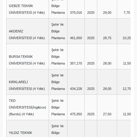
GEBZE TEKNİK
Bölge
ÜNİVERSİTESİ (4 Yıllık)
Planlama
375,016
2025
29,00
7,75
Şehir Ve
AKDENİZ
Bölge
ÜNİVERSİTESİ (4 Yıllık)
Planlama
461,650
2025
28,75
10,25
Şehir Ve
BURSA TEKNİK
Bölge
ÜNİVERSİTESİ (4 Yıllık)
Planlama
357,170
2025
28,00
11,50
Şehir Ve
KIRKLARELİ
Bölge
ÜNİVERSİTESİ (4 Yıllık)
Planlama
434,228
2025
28,00
12,75
TED
Şehir Ve
ÜNİVERSİTESİ(İngilizce)
Bölge
(Burslu) (4 Yıllık)
Planlama
475,950
2025
27,50
11,50
Şehir Ve
YILDIZ TEKNİK
Bölge