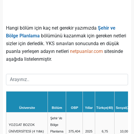
Hangi bölüm için kaç net gerekir yazımızda
Şehir ve
Bölge Planlama
bölümünü kazanmak için gereken netleri
sizler için derledik. YKS sınavları sonucunda en düşük
puanla yerleşen adayın netleri
netpuanlar.com
sitesinde
aşağıda listelenmiştir.
Üniversite
Bölüm
OBP
Yıllar
Türkçe(40)
Sosyal(20)
Şehir Ve
YOZGAT BOZOK
Bölge
ÜNİVERSİTESİ (4 Yıllık)
Planlama
375,404
2025
6,75
10,00