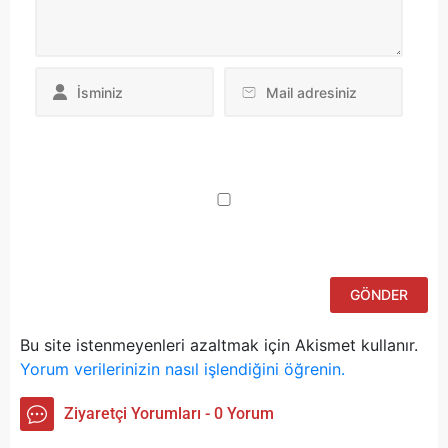
Da
yo
ku
iç
po
ad
si
bu
ka
Bu site istenmeyenleri azaltmak için Akismet kullanır.
Yorum verilerinizin nasıl işlendiğini öğrenin.
Ziyaretçi Yorumları - 0 Yorum