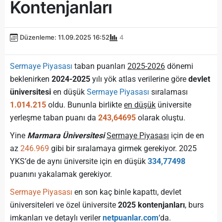
Kontenjanları
Düzenleme: 11.09.2025 16:52
4
Sermaye Piyasası
taban puanları
2025-2026
dönemi
beklenirken
2024-2025
yılı yök atlas verilerine göre
devlet
üniversitesi
en düşük
Sermaye Piyasası
sıralaması
1.014.215
oldu. Bununla birlikte
en düşük
üniversite
yerleşme taban puanı da
243,64695
olarak oluştu.
Yine
Marmara Üniversitesi
Sermaye Piyasası
için de en
az
246.969
gibi bir sıralamaya girmek gerekiyor. 2025
YKS’de de aynı üniversite için en düşük
334,77498
puanını yakalamak gerekiyor.
Sermaye Piyasası
en son kaç binle kapattı, devlet
üniversiteleri ve özel üniversite
2025 kontenjanları
, burs
imkanları ve detaylı veriler
netpuanlar.com
‘da.