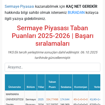
Sermaye Piyasası
kazanabilmek için
KAÇ NET GEREKİR
hakkında bilgi sahibi olmak isterseniz
BURADAN
kolayca
ilgili yazıya gidebilirsiniz.
Sermaye Piyasası Taban
Puanları 2025-2026 | Başarı
sıralamaları
YKS Ek tercih yerleştirme sonuçları dahil edilmiştir. 06.10.2025
tarihinde güncellenmiştir.
Taban
Üniversite
Bölüm
Yıllar
Puanı
Sıralama
Kontenjan
Yerleşen
MARMARA
ÜNİVERSİTESİ
Sermaye
2025
334,77498
174.644
40+1+0+0+0
41(40+1+0+0
Devlet-
Piyasası
2024
317,59797
246.969
65+2+0+0+0
67(65+2+0+0