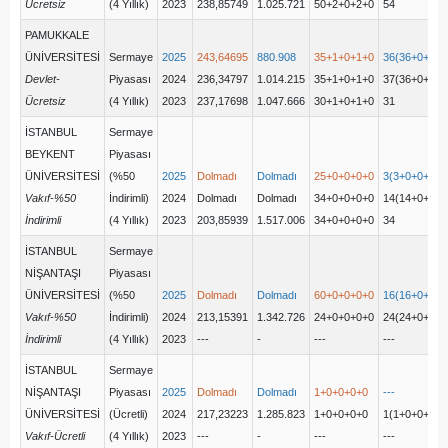
Ücretsiz
(4 Yıllık)
2023
238,85749
1.025.721
50+2+0+2+0
54
PAMUKKALE
ÜNİVERSİTESİ
Sermaye
2025
243,64695
880.908
35+1+0+1+0
36(36+0+0+0
Devlet-
Piyasası
2024
236,34797
1.014.215
35+1+0+1+0
37(36+0+0+1
Ücretsiz
(4 Yıllık)
2023
237,17698
1.047.666
30+1+0+1+0
31
İSTANBUL
Sermaye
BEYKENT
Piyasası
ÜNİVERSİTESİ
(%50
2025
Dolmadı
Dolmadı
25+0+0+0+0
3(3+0+0+0+0
Vakıf-%50
İndirimli)
2024
Dolmadı
Dolmadı
34+0+0+0+0
14(14+0+0+0
İndirimli
(4 Yıllık)
2023
203,85939
1.517.006
34+0+0+0+0
34
İSTANBUL
Sermaye
NİŞANTAŞI
Piyasası
ÜNİVERSİTESİ
(%50
2025
Dolmadı
Dolmadı
60+0+0+0+0
16(16+0+0+0
Vakıf-%50
İndirimli)
2024
213,15391
1.342.726
24+0+0+0+0
24(24+0+0+0
İndirimli
(4 Yıllık)
2023
---
-
---
---
İSTANBUL
Sermaye
NİŞANTAŞI
Piyasası
2025
Dolmadı
Dolmadı
1+0+0+0+0
---
ÜNİVERSİTESİ
(Ücretli)
2024
217,23223
1.285.823
1+0+0+0+0
1(1+0+0+0+0
Vakıf-Ücretli
(4 Yıllık)
2023
---
-
---
---