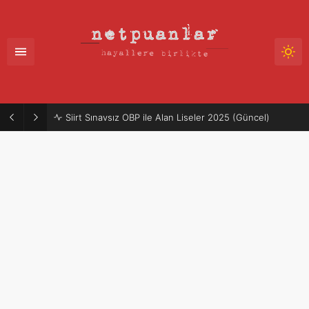
Siirt Sınavsız OBP ile Alan Liseler 2025 (Güncel)