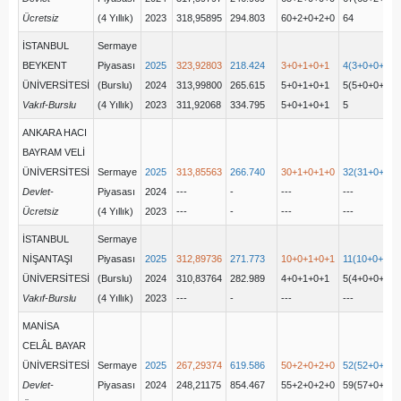
Ücretsiz
(4 Yıllık)
2023
318,95895
294.803
60+2+0+2+0
64
İSTANBUL
Sermaye
BEYKENT
Piyasası
2025
323,92803
218.424
3+0+1+0+1
4(3+0+0+0+1
ÜNİVERSİTESİ
(Burslu)
2024
313,99800
265.615
5+0+1+0+1
5(5+0+0+0+0
Vakıf-Burslu
(4 Yıllık)
2023
311,92068
334.795
5+0+1+0+1
5
ANKARA HACI
BAYRAM VELİ
ÜNİVERSİTESİ
Sermaye
2025
313,85563
266.740
30+1+0+1+0
32(31+0+0+1
Devlet-
Piyasası
2024
---
-
---
---
Ücretsiz
(4 Yıllık)
2023
---
-
---
---
İSTANBUL
Sermaye
NİŞANTAŞI
Piyasası
2025
312,89736
271.773
10+0+1+0+1
11(10+0+0+0
ÜNİVERSİTESİ
(Burslu)
2024
310,83764
282.989
4+0+1+0+1
5(4+0+0+0+1
Vakıf-Burslu
(4 Yıllık)
2023
---
-
---
---
MANİSA
CELÂL BAYAR
ÜNİVERSİTESİ
Sermaye
2025
267,29374
619.586
50+2+0+2+0
52(52+0+0+0
Devlet-
Piyasası
2024
248,21175
854.467
55+2+0+2+0
59(57+0+0+2