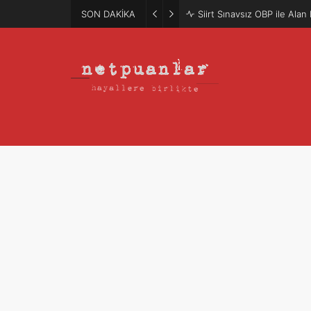
SON DAKİKA
Siirt Sınavsız OBP ile Ala