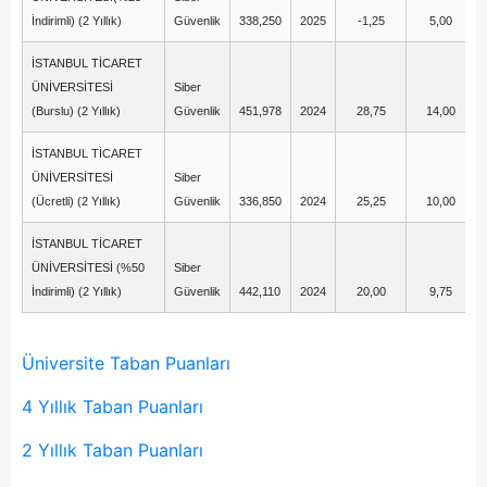
İndirimli) (2 Yıllık)
Güvenlik
338,250
2025
-1,25
5,00
İSTANBUL TİCARET
ÜNİVERSİTESİ
Siber
(Burslu) (2 Yıllık)
Güvenlik
451,978
2024
28,75
14,00
İSTANBUL TİCARET
ÜNİVERSİTESİ
Siber
(Ücretli) (2 Yıllık)
Güvenlik
336,850
2024
25,25
10,00
İSTANBUL TİCARET
ÜNİVERSİTESİ (%50
Siber
İndirimli) (2 Yıllık)
Güvenlik
442,110
2024
20,00
9,75
Üniversite Taban Puanları
4 Yıllık Taban Puanları
2 Yıllık Taban Puanları