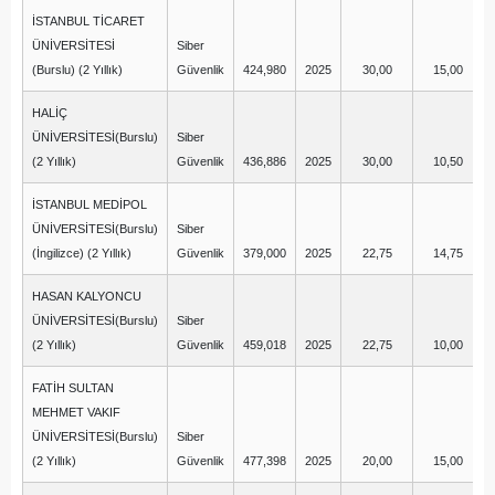
İSTANBUL TİCARET
ÜNİVERSİTESİ
Siber
(Burslu) (2 Yıllık)
Güvenlik
424,980
2025
30,00
15,00
HALİÇ
ÜNİVERSİTESİ(Burslu)
Siber
(2 Yıllık)
Güvenlik
436,886
2025
30,00
10,50
İSTANBUL MEDİPOL
ÜNİVERSİTESİ(Burslu)
Siber
(İngilizce) (2 Yıllık)
Güvenlik
379,000
2025
22,75
14,75
HASAN KALYONCU
ÜNİVERSİTESİ(Burslu)
Siber
(2 Yıllık)
Güvenlik
459,018
2025
22,75
10,00
FATİH SULTAN
MEHMET VAKIF
ÜNİVERSİTESİ(Burslu)
Siber
(2 Yıllık)
Güvenlik
477,398
2025
20,00
15,00