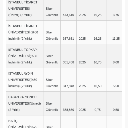
İSTANBUL TİCARET
ÜNİVERSİTESİ
Siber
(Ücretli) (2 Yıllık)
Güvenlik
443,610
2025
19,25
3,75
İSTANBUL TİCARET
ÜNİVERSİTESİ (%50
Siber
İndirimli) (2 Yıllık)
Güvenlik
357,651
2025
16,25
11,25
İSTANBUL TOPKAPI
ÜNİVERSİTESİ(%50
Siber
İndirimli) (2 Yıllık)
Güvenlik
351,438
2025
10,75
8,00
İSTANBUL AYDIN
ÜNİVERSİTESİ(%50
Siber
İndirimli) (2 Yıllık)
Güvenlik
317,948
2025
10,50
5,50
HASAN KALYONCU
ÜNİVERSİTESİ(Ücretli)
Siber
(2 Yıllık)
Güvenlik
358,860
2025
0,75
0,50
HALİÇ
ÜNİVERSİTESİ(%25
Siber