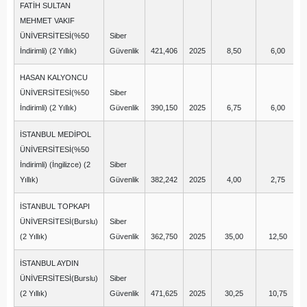
FATİH SULTAN
MEHMET VAKIF
ÜNİVERSİTESİ(%50
Siber
İndirimli) (2 Yıllık)
Güvenlik
421,406
2025
8,50
6,00
HASAN KALYONCU
ÜNİVERSİTESİ(%50
Siber
İndirimli) (2 Yıllık)
Güvenlik
390,150
2025
6,75
6,00
İSTANBUL MEDİPOL
ÜNİVERSİTESİ(%50
İndirimli) (İngilizce) (2
Siber
Yıllık)
Güvenlik
382,242
2025
4,00
2,75
İSTANBUL TOPKAPI
ÜNİVERSİTESİ(Burslu)
Siber
(2 Yıllık)
Güvenlik
362,750
2025
35,00
12,50
İSTANBUL AYDIN
ÜNİVERSİTESİ(Burslu)
Siber
(2 Yıllık)
Güvenlik
471,625
2025
30,25
10,75