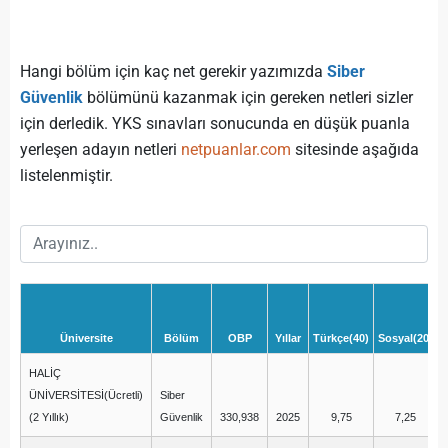
Hangi bölüm için kaç net gerekir yazımızda
Siber
Güvenlik
bölümünü kazanmak için gereken netleri sizler
için derledik. YKS sınavları sonucunda en düşük puanla
yerleşen adayın netleri
netpuanlar.com
sitesinde aşağıda
listelenmiştir.
Üniversite
Bölüm
OBP
Yıllar
Türkçe(40)
Sosyal(20)
M
HALİÇ
ÜNİVERSİTESİ(Ücretli)
Siber
(2 Yıllık)
Güvenlik
330,938
2025
9,75
7,25