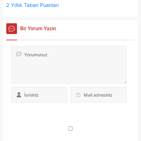
2 Yıllık Taban Puanları
Bir Yorum Yazın
Da
yo
ku
iç
po
ad
si
bu