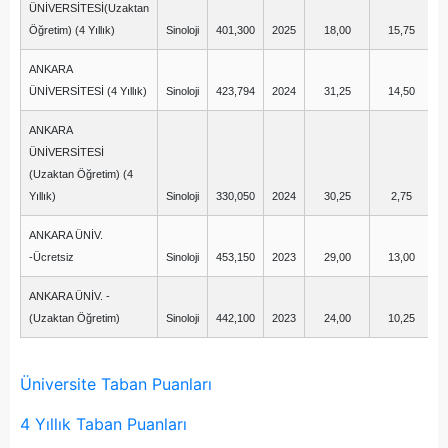
ÜNİVERSİTESİ(Uzaktan
Öğretim) (4 Yıllık)
Sinoloji
401,300
2025
18,00
15,75
ANKARA
ÜNİVERSİTESİ (4 Yıllık)
Sinoloji
423,794
2024
31,25
14,50
ANKARA
ÜNİVERSİTESİ
(Uzaktan Öğretim) (4
Yıllık)
Sinoloji
330,050
2024
30,25
2,75
ANKARA ÜNİV.
-Ücretsiz
Sinoloji
453,150
2023
29,00
13,00
ANKARA ÜNİV. -
(Uzaktan Öğretim)
Sinoloji
442,100
2023
24,00
10,25
Üniversite Taban Puanları
4 Yıllık Taban Puanları