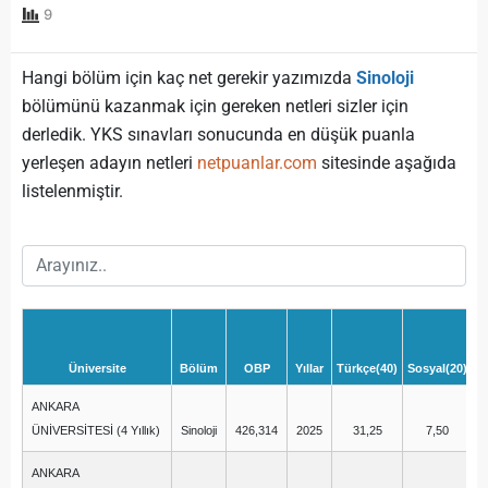
9
Hangi bölüm için kaç net gerekir yazımızda
Sinoloji
bölümünü kazanmak için gereken netleri sizler için
derledik. YKS sınavları sonucunda en düşük puanla
yerleşen adayın netleri
netpuanlar.com
sitesinde aşağıda
listelenmiştir.
Üniversite
Bölüm
OBP
Yıllar
Türkçe(40)
Sosyal(20)
M
ANKARA
ÜNİVERSİTESİ (4 Yıllık)
Sinoloji
426,314
2025
31,25
7,50
ANKARA