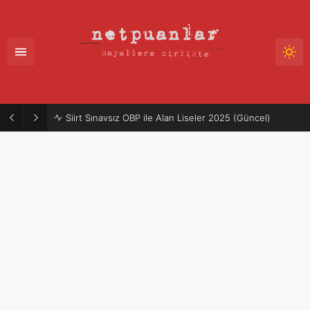
Siirt Sınavsız OBP ile Alan Liseler 2025 (Güncel)