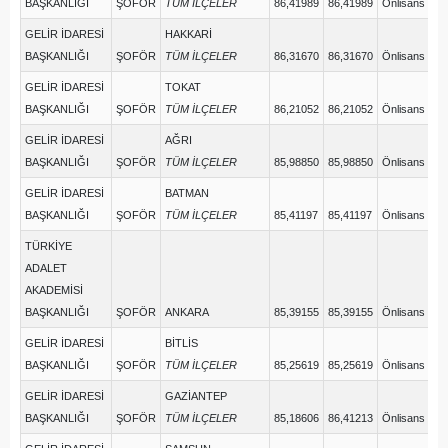
BAŞKANLIĞI
ŞOFÖR
TÜM İLÇELER
86,41989
86,41989
Önlisans
GELİR İDARESİ
HAKKARİ
BAŞKANLIĞI
ŞOFÖR
TÜM İLÇELER
86,31670
86,31670
Önlisans
GELİR İDARESİ
TOKAT
BAŞKANLIĞI
ŞOFÖR
TÜM İLÇELER
86,21052
86,21052
Önlisans
GELİR İDARESİ
AĞRI
BAŞKANLIĞI
ŞOFÖR
TÜM İLÇELER
85,98850
85,98850
Önlisans
GELİR İDARESİ
BATMAN
BAŞKANLIĞI
ŞOFÖR
TÜM İLÇELER
85,41197
85,41197
Önlisans
TÜRKİYE
ADALET
AKADEMİSİ
BAŞKANLIĞI
ŞOFÖR
ANKARA
85,39155
85,39155
Önlisans
GELİR İDARESİ
BİTLİS
BAŞKANLIĞI
ŞOFÖR
TÜM İLÇELER
85,25619
85,25619
Önlisans
GELİR İDARESİ
GAZİANTEP
BAŞKANLIĞI
ŞOFÖR
TÜM İLÇELER
85,18606
86,41213
Önlisans