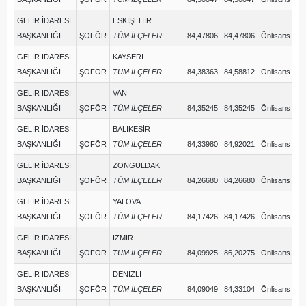
GELİR İDARESİ
ESKİŞEHİR
BAŞKANLIĞI
ŞOFÖR
TÜM İLÇELER
84,47806
84,47806
Önlisans
GELİR İDARESİ
KAYSERİ
BAŞKANLIĞI
ŞOFÖR
TÜM İLÇELER
84,38363
84,58812
Önlisans
GELİR İDARESİ
VAN
BAŞKANLIĞI
ŞOFÖR
TÜM İLÇELER
84,35245
84,35245
Önlisans
GELİR İDARESİ
BALIKESİR
BAŞKANLIĞI
ŞOFÖR
TÜM İLÇELER
84,33980
84,92021
Önlisans
GELİR İDARESİ
ZONGULDAK
BAŞKANLIĞI
ŞOFÖR
TÜM İLÇELER
84,26680
84,26680
Önlisans
GELİR İDARESİ
YALOVA
BAŞKANLIĞI
ŞOFÖR
TÜM İLÇELER
84,17426
84,17426
Önlisans
GELİR İDARESİ
İZMİR
BAŞKANLIĞI
ŞOFÖR
TÜM İLÇELER
84,09925
86,20275
Önlisans
GELİR İDARESİ
DENİZLİ
BAŞKANLIĞI
ŞOFÖR
TÜM İLÇELER
84,09049
84,33104
Önlisans