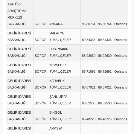
ATATÜRK
ARAŞTIRMA
MERKEZİ
BAŞKANLIĞI
ŞOFÖR
ANKARA
95,80764
95,80764
Önlisans
GELİR İDARESİ
MALATYA
BAŞKANLIĞI
ŞOFÖR
TÜM İLÇELER
89,34336
89,34336
Önlisans
GELİR İDARESİ
DİYARBAKIR
BAŞKANLIĞI
ŞOFÖR
TÜM İLÇELER
86,92630
86,92630
Önlisans
GELİR İDARESİ
NEVŞEHİR
BAŞKANLIĞI
ŞOFÖR
TÜM İLÇELER
86,71692
86,71692
Önlisans
GELİR İDARESİ
KARABÜK
BAŞKANLIĞI
ŞOFÖR
TÜM İLÇELER
86,67021
86,67021
Önlisans
GELİR İDARESİ
ŞANLIURFA
BAŞKANLIĞI
ŞOFÖR
TÜM İLÇELER
86,62538
86,62538
Önlisans
GELİR İDARESİ
BİNGÖL
BAŞKANLIĞI
ŞOFÖR
TÜM İLÇELER
86,48225
86,48225
Önlisans
GELİR İDARESİ
AMASYA