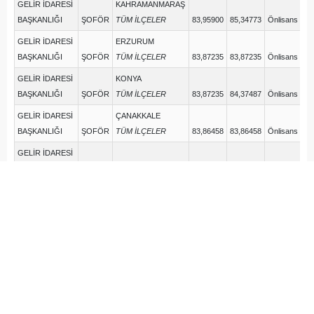
GELİR İDARESİ
KAHRAMANMARAŞ
BAŞKANLIĞI
ŞOFÖR
TÜM İLÇELER
83,95900
85,34773
Önlisans
GELİR İDARESİ
ERZURUM
BAŞKANLIĞI
ŞOFÖR
TÜM İLÇELER
83,87235
83,87235
Önlisans
GELİR İDARESİ
KONYA
BAŞKANLIĞI
ŞOFÖR
TÜM İLÇELER
83,87235
84,37487
Önlisans
GELİR İDARESİ
ÇANAKKALE
BAŞKANLIĞI
ŞOFÖR
TÜM İLÇELER
83,86458
83,86458
Önlisans
GELİR İDARESİ
BAŞKANLIĞI
ŞOFÖR
ANKARA
83,74286
83,92594
Önlisans
GELİR İDARESİ
ADANA
BAŞKANLIĞI
ŞOFÖR
TÜM İLÇELER
83,73410
85,23089
Önlisans
GELİR İDARESİ
BAYBURT
BAŞKANLIĞI
ŞOFÖR
TÜM İLÇELER
83,64156
83,64156
Önlisans
GELİR İDARESİ
MERSİN
BAŞKANLIĞI
ŞOFÖR
TÜM İLÇELER
83,58996
84,44200
Önlisans
GELİR İDARESİ
KIRIKKALE