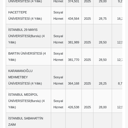
ÜNİVERSİTESİ (4 Yıllık)
Hizmet
374,501
2025
29,00
9,25
HACETTEPE
Sosyal
ÜNİVERSİTESİ (4 Yıllık)
Hizmet
434,564
2025
28,75
16,25
İSTANBUL 29 MAYIS
ÜNİVERSİTESİ(Burslu) (4
Sosyal
Yıllık)
Hizmet
381,989
2025
28,50
12,50
BARTIN ÜNİVERSİTESİ (4
Sosyal
Yıllık)
Hizmet
381,770
2025
28,50
12,75
KARAMANOĞLU
MEHMETBEY
Sosyal
ÜNİVERSİTESİ (4 Yıllık)
Hizmet
364,168
2025
28,25
8,75
İSTANBUL MEDİPOL
ÜNİVERSİTESİ(Burslu) (4
Sosyal
Yıllık)
Hizmet
426,538
2025
28,00
12,50
İSTANBUL SABAHATTİN
ZAİM