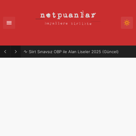
Siirt Sınavsız OBP ile Alan Liseler 2025 (Güncel)