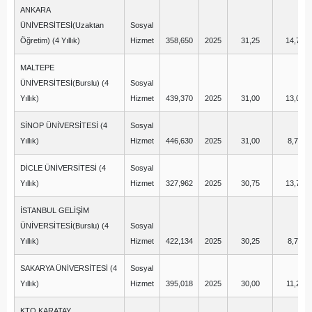
ANKARA
ÜNİVERSİTESİ(Uzaktan
Sosyal
Öğretim) (4 Yıllık)
Hizmet
358,650
2025
31,25
14,75
MALTEPE
ÜNİVERSİTESİ(Burslu) (4
Sosyal
Yıllık)
Hizmet
439,370
2025
31,00
13,00
SİNOP ÜNİVERSİTESİ (4
Sosyal
Yıllık)
Hizmet
446,630
2025
31,00
8,75
DİCLE ÜNİVERSİTESİ (4
Sosyal
Yıllık)
Hizmet
327,962
2025
30,75
13,75
İSTANBUL GELİŞİM
ÜNİVERSİTESİ(Burslu) (4
Sosyal
Yıllık)
Hizmet
422,134
2025
30,25
8,75
SAKARYA ÜNİVERSİTESİ (4
Sosyal
Yıllık)
Hizmet
395,018
2025
30,00
11,25
KTO KARATAY