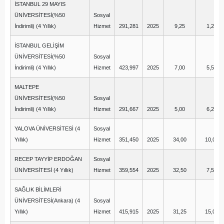
İSTANBUL 29 MAYIS
ÜNİVERSİTESİ(%50
Sosyal
İndirimli) (4 Yıllık)
Hizmet
291,281
2025
9,25
1,25
İSTANBUL GELİŞİM
ÜNİVERSİTESİ(%50
Sosyal
İndirimli) (4 Yıllık)
Hizmet
423,997
2025
7,00
5,50
MALTEPE
ÜNİVERSİTESİ(%50
Sosyal
İndirimli) (4 Yıllık)
Hizmet
291,667
2025
5,00
6,25
YALOVA ÜNİVERSİTESİ (4
Sosyal
Yıllık)
Hizmet
351,450
2025
34,00
10,00
RECEP TAYYİP ERDOĞAN
Sosyal
ÜNİVERSİTESİ (4 Yıllık)
Hizmet
359,554
2025
32,50
7,50
SAĞLIK BİLİMLERİ
ÜNİVERSİTESİ(Ankara) (4
Sosyal
Yıllık)
Hizmet
415,915
2025
31,25
15,00