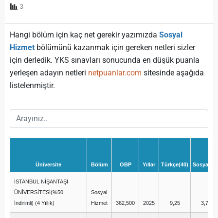
3
Hangi bölüm için kaç net gerekir yazımızda
Sosyal
Hizmet
bölümünü kazanmak için gereken netleri sizler
için derledik. YKS sınavları sonucunda en düşük puanla
yerleşen adayın netleri
netpuanlar.com
sitesinde aşağıda
listelenmiştir.
Üniversite
Bölüm
OBP
Yıllar
Türkçe(40)
Sosyal(20
İSTANBUL NİŞANTAŞI
ÜNİVERSİTESİ(%50
Sosyal
İndirimli) (4 Yıllık)
Hizmet
362,500
2025
9,25
3,75