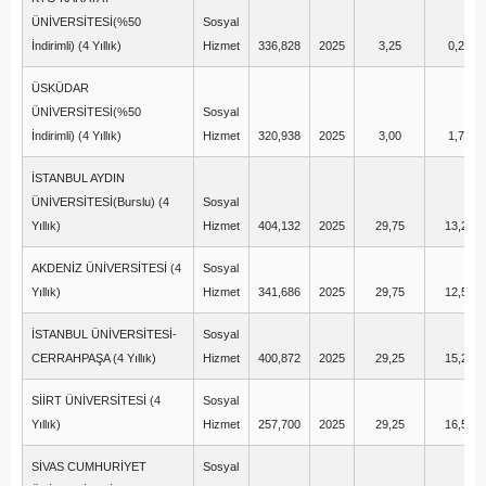
ÜNİVERSİTESİ(%50
Sosyal
İndirimli) (4 Yıllık)
Hizmet
336,828
2025
3,25
0,25
ÜSKÜDAR
ÜNİVERSİTESİ(%50
Sosyal
İndirimli) (4 Yıllık)
Hizmet
320,938
2025
3,00
1,75
İSTANBUL AYDIN
ÜNİVERSİTESİ(Burslu) (4
Sosyal
Yıllık)
Hizmet
404,132
2025
29,75
13,25
AKDENİZ ÜNİVERSİTESİ (4
Sosyal
Yıllık)
Hizmet
341,686
2025
29,75
12,50
İSTANBUL ÜNİVERSİTESİ-
Sosyal
CERRAHPAŞA (4 Yıllık)
Hizmet
400,872
2025
29,25
15,25
SİİRT ÜNİVERSİTESİ (4
Sosyal
Yıllık)
Hizmet
257,700
2025
29,25
16,50
SİVAS CUMHURİYET
Sosyal