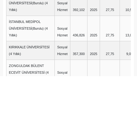
ÜNİVERSİTESİ(Burslu) (4
Sosyal
Yıllık)
Hizmet
392,102
2025
27,75
10,50
İSTANBUL MEDİPOL
ÜNİVERSİTESİ(Burslu) (4
Sosyal
Yıllık)
Hizmet
436,826
2025
27,75
13,00
KIRIKKALE ÜNİVERSİTESİ
Sosyal
(4 Yıllık)
Hizmet
357,300
2025
27,75
9,00
ZONGULDAK BÜLENT
ECEVİT ÜNİVERSİTESİ (4
Sosyal
Yıllık)
Hizmet
379,795
2025
27,75
15,00
BAŞKENT
ÜNİVERSİTESİ(Burslu) (4
Sosyal
Yıllık)
Hizmet
466,378
2025
27,50
15,00
ANADOLU ÜNİVERSİTESİ
Sosyal
(4 Yıllık)
Hizmet
361,800
2025
27,50
15,00
İZMİR KATİP ÇELEBİ
Sosyal