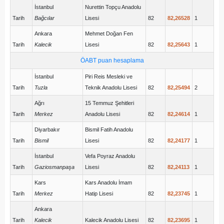
İstanbul
Nurettin Topçu Anadolu
Tarih
Bağcılar
Lisesi
82
82,26528
1
Ankara
Mehmet Doğan Fen
Tarih
Kalecik
Lisesi
82
82,25643
1
ÖABT puan hesaplama
İstanbul
Piri Reis Mesleki ve
Tarih
Tuzla
Teknik Anadolu Lisesi
82
82,25494
2
Ağrı
15 Temmuz Şehitleri
Tarih
Merkez
Anadolu Lisesi
82
82,24614
1
Diyarbakır
Bismil Fatih Anadolu
Tarih
Bismil
Lisesi
82
82,24177
1
İstanbul
Vefa Poyraz Anadolu
Tarih
Gaziosmanpaşa
Lisesi
82
82,24113
1
Kars
Kars Anadolu İmam
Tarih
Merkez
Hatip Lisesi
82
82,23745
1
Ankara
Tarih
Kalecik
Kalecik Anadolu Lisesi
82
82,23695
1