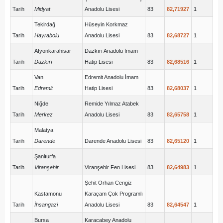
Tarih
Midyat
Anadolu Lisesi
83
82,71927
1
Tekirdağ
Hüseyin Korkmaz
Tarih
Hayrabolu
Anadolu Lisesi
83
82,68727
1
Afyonkarahisar
Dazkırı Anadolu İmam
Tarih
Dazkırı
Hatip Lisesi
83
82,68516
1
Van
Edremit Anadolu İmam
Tarih
Edremit
Hatip Lisesi
83
82,68037
1
Niğde
Remide Yılmaz Atabek
Tarih
Merkez
Anadolu Lisesi
83
82,65758
1
Malatya
Tarih
Darende
Darende Anadolu Lisesi
83
82,65120
1
Şanlıurfa
Tarih
Viranşehir
Viranşehir Fen Lisesi
83
82,64983
1
Şehit Orhan Cengiz
Kastamonu
Karaçam Çok Programlı
Tarih
İhsangazi
Anadolu Lisesi
83
82,64547
1
Bursa
Karacabey Anadolu