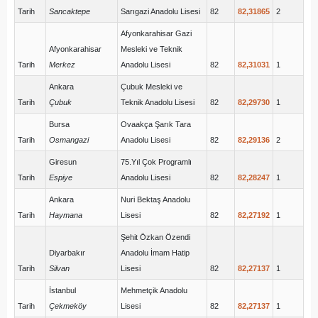
Tarih
Sancaktepe
Sarıgazi Anadolu Lisesi
82
82,31865
2
Afyonkarahisar Gazi
Afyonkarahisar
Mesleki ve Teknik
Tarih
Merkez
Anadolu Lisesi
82
82,31031
1
Ankara
Çubuk Mesleki ve
Tarih
Çubuk
Teknik Anadolu Lisesi
82
82,29730
1
Bursa
Ovaakça Şarık Tara
Tarih
Osmangazi
Anadolu Lisesi
82
82,29136
2
Giresun
75.Yıl Çok Programlı
Tarih
Espiye
Anadolu Lisesi
82
82,28247
1
Ankara
Nuri Bektaş Anadolu
Tarih
Haymana
Lisesi
82
82,27192
1
Şehit Özkan Özendi
Diyarbakır
Anadolu İmam Hatip
Tarih
Silvan
Lisesi
82
82,27137
1
İstanbul
Mehmetçik Anadolu
Tarih
Çekmeköy
Lisesi
82
82,27137
1