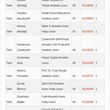
Ankara
İskitler Mesleki ve
Tarih
Altındağ
Teknik Anadolu Lisesi
83
83,48558
1
İstanbul
Emlak Konut Bahçekent
Tarih
Başakşehir
Anadolu Lisesi
83
83,44884
1
Ankara
Mahir İz Anadolu İmam
Tarih
Altındağ
Hatip Lisesi
83
83,43252
1
Çatalzeytin Şehit Engin
Kastamonu
Açıkgöz Çok Programlı
Tarih
Çatalzeytin
Anadolu Lisesi
83
83,42225
1
Gaziantep
Hasan Çapan Anadolu
Tarih
Nizip
Lisesi
83
83,41056
1
Ankara
Prof. Dr. Fuat Sezgin
Tarih
Pursaklar
Anadolu Lisesi
83
83,39772
1
Şırnak
Şehri Nuh Anadolu
Tarih
Merkez
İmam Hatip Lisesi
83
83,39208
1
Diyarbakır
Fatih Anadolu İmam
Tarih
Bağlar
Hatip Lisesi
83
83,38448
1
Osman Erkan Kız