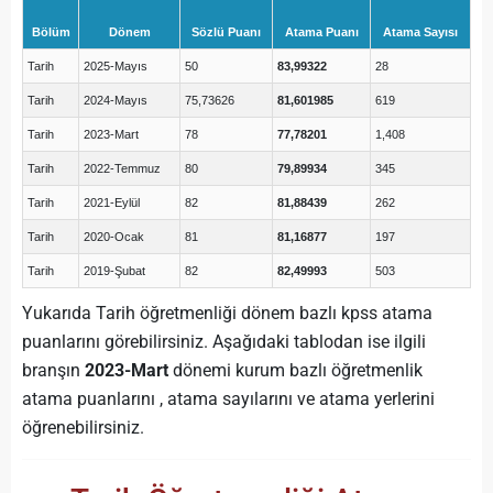
Bölüm
Dönem
Sözlü Puanı
Atama Puanı
Atama Sayısı
Tarih
2025-Mayıs
50
83,99322
28
Tarih
2024-Mayıs
75,73626
81,601985
619
Tarih
2023-Mart
78
77,78201
1,408
Tarih
2022-Temmuz
80
79,89934
345
Tarih
2021-Eylül
82
81,88439
262
Tarih
2020-Ocak
81
81,16877
197
Tarih
2019-Şubat
82
82,49993
503
Yukarıda Tarih öğretmenliği dönem bazlı kpss atama
puanlarını görebilirsiniz. Aşağıdaki tablodan ise ilgili
branşın
2023-Mart
dönemi kurum bazlı öğretmenlik
atama puanlarını , atama sayılarını ve atama yerlerini
öğrenebilirsiniz.