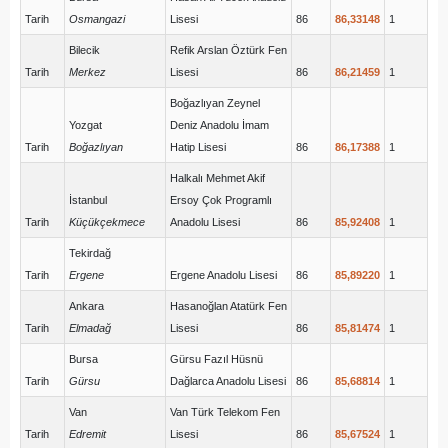
Tarih
Osmangazi
Lisesi
86
86,33148
1
Bilecik
Refik Arslan Öztürk Fen
Tarih
Merkez
Lisesi
86
86,21459
1
Boğazlıyan Zeynel
Yozgat
Deniz Anadolu İmam
Tarih
Boğazlıyan
Hatip Lisesi
86
86,17388
1
Halkalı Mehmet Akif
İstanbul
Ersoy Çok Programlı
Tarih
Küçükçekmece
Anadolu Lisesi
86
85,92408
1
Tekirdağ
Tarih
Ergene
Ergene Anadolu Lisesi
86
85,89220
1
Ankara
Hasanoğlan Atatürk Fen
Tarih
Elmadağ
Lisesi
86
85,81474
1
Bursa
Gürsu Fazıl Hüsnü
Tarih
Gürsu
Dağlarca Anadolu Lisesi
86
85,68814
1
Van
Van Türk Telekom Fen
Tarih
Edremit
Lisesi
86
85,67524
1