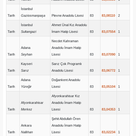
İstanbul
Tarih
Gaziosmanpaşa
Plevne Anadolu Lisesi
83
83,08110
2
İstanbul
Ahmet Ünal Kız Anadolu
Tarih
Sultangazi
İmam Hatip Lisesi
83
83,07554
1
Necdet Kahraman
Adana
Anadolu İmam Hatip
Tarih
Seyhan
Lisesi
83
83,07090
1
Kayseri
Sarız Çok Programlı
Tarih
Sarız
Anadolu Lisesi
83
83,06772
1
Adana
Doğankent Anadolu
Tarih
Yüreğir
Lisesi
83
83,05104
1
Afyonkarahisar Kız
Afyonkarahisar
Anadolu İmam Hatip
Tarih
Merkez
Lisesi
83
83,04353
1
Şehit Abdullah Ören
Ankara
Anadolu İmam Hatip
Tarih
Nallıhan
Lisesi
83
83,02234
1