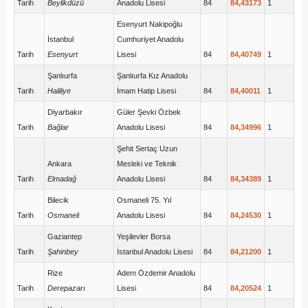
Tarih
Beylikdüzü
Anadolu Lisesi
84
84,43173
1
Esenyurt Nakipoğlu
İstanbul
Cumhuriyet Anadolu
Tarih
Esenyurt
Lisesi
84
84,40749
1
Şanlıurfa
Şanlıurfa Kız Anadolu
Tarih
Haliliye
İmam Hatip Lisesi
84
84,40011
1
Diyarbakır
Güler Şevki Özbek
Tarih
Bağlar
Anadolu Lisesi
84
84,34996
1
Şehit Sertaç Uzun
Ankara
Mesleki ve Teknik
Tarih
Elmadağ
Anadolu Lisesi
84
84,34389
1
Bilecik
Osmaneli 75. Yıl
Tarih
Osmaneli
Anadolu Lisesi
84
84,24530
1
Gaziantep
Yeşilevler Borsa
Tarih
Şahinbey
İstanbul Anadolu Lisesi
84
84,21200
1
Rize
Adem Özdemir Anadolu
Tarih
Derepazarı
Lisesi
84
84,20524
1