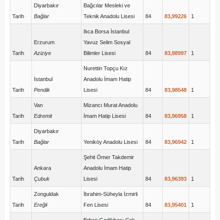
Diyarbakır
Bağcılar Mesleki ve
Tarih
Bağlar
Teknik Anadolu Lisesi
84
83,99226
1
Ilıca Borsa İstanbul
Erzurum
Yavuz Selim Sosyal
Tarih
Aziziye
Bilimler Lisesi
84
83,98997
1
Nurettin Topçu Kız
İstanbul
Anadolu İmam Hatip
Tarih
Pendik
Lisesi
84
83,98548
1
Van
Mizancı Murat Anadolu
Tarih
Edremit
İmam Hatip Lisesi
84
83,96958
1
Diyarbakır
Tarih
Bağlar
Yeniköy Anadolu Lisesi
84
83,96942
1
Şehit Ömer Takdemir
Ankara
Anadolu İmam Hatip
Tarih
Çubuk
Lisesi
84
83,96393
1
Zonguldak
İbrahim-Süheyla İzmirli
Tarih
Ereğli
Fen Lisesi
84
83,95401
1