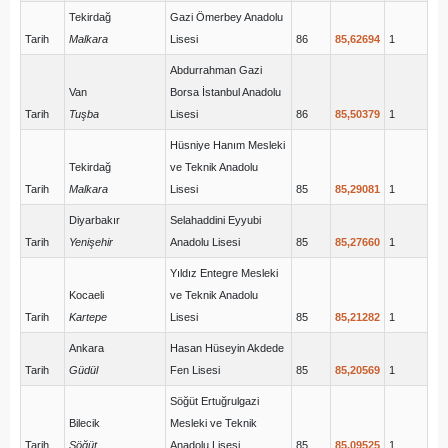
Tekirdağ
Gazi Ömerbey Anadolu
Tarih
Malkara
Lisesi
86
85,62694
1
Abdurrahman Gazi
Van
Borsa İstanbul Anadolu
Tarih
Tuşba
Lisesi
86
85,50379
1
Hüsniye Hanım Mesleki
Tekirdağ
ve Teknik Anadolu
Tarih
Malkara
Lisesi
85
85,29081
1
Diyarbakır
Selahaddini Eyyubi
Tarih
Yenişehir
Anadolu Lisesi
85
85,27660
1
Yıldız Entegre Mesleki
Kocaeli
ve Teknik Anadolu
Tarih
Kartepe
Lisesi
85
85,21282
1
Ankara
Hasan Hüseyin Akdede
Tarih
Güdül
Fen Lisesi
85
85,20569
1
Söğüt Ertuğrulgazi
Bilecik
Mesleki ve Teknik
Tarih
Söğüt
Anadolu Lisesi
85
85,09525
1