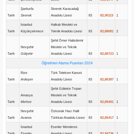
Şanlıurfa
Siverek Karacadağ
Tarih
Siverek
Anadolu Lisesi
83
82,90115
1
İstanbul
Halkalı Mesleki ve
Tarih
Küçükçekmece
Teknik Anadolu Lisesi
83
82,88081
2
Şehit Ömer Halisdemir
Nevşehir
Mesleki ve Teknik
Tarih
Gülşehir
Anadolu Lisesi
83
82,86723
1
Öğretmen Atama Puanları 2024
Rize
Türk Telekom Kanuni
Tarih
Ardeşen
Anadolu Lisesi
83
82,86387
1
Şehit Gültekin Tırpan
Amasya
Mesleki ve Teknik
Tarih
Merkez
Anadolu Lisesi
83
82,85491
1
Nevşehir
Özkonak Hacı Halil
Tarih
Avanos
Türkkan Anadolu Lisesi
83
82,85417
1
İstanbul
Esenler Menderes
Tarih
Esenler
Anadolu Lisesi
83
82,84736
1