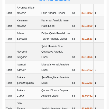
Afyonkarahisar
Tarih
Merkez
Fatih Anadolu Lisesi
83
83,13992
1
Karaman
Karaman Anadolu İmam
Tarih
Merkez
Hatip Lisesi
83
83,12869
1
Adana
Evliya Çelebi Mesleki ve
Tarih
Sarıçam
Teknik Anadolu Lisesi
83
83,12523
1
Şehit Hamide Sibel
Nevşehir
Çetinkaya Anadolu
Tarih
Gülşehir
Lisesi
83
83,10866
1
İstanbul
Mustafa Kemal Anadolu
Tarih
Sarıyer
Lisesi
83
83,10452
2
Ankara
Şereflikoçhisar Anadolu
Tarih
Şereflikoçhisar
Lisesi
83
83,10263
1
Ankara
Çubuk Yıldırım Beyazıt
Tarih
Çubuk
Anadolu Lisesi
83
83,09462
1
Bitlis
Tarih
Tatvan
Atatürk Anadolu Lisesi
83
83,08830
1