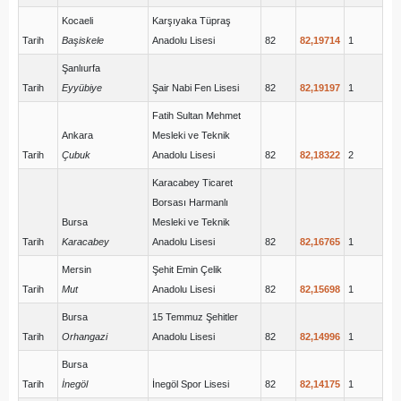
Kocaeli
Karşıyaka Tüpraş
Tarih
Başiskele
Anadolu Lisesi
82
82,19714
1
Şanlıurfa
Tarih
Eyyübiye
Şair Nabi Fen Lisesi
82
82,19197
1
Fatih Sultan Mehmet
Ankara
Mesleki ve Teknik
Tarih
Çubuk
Anadolu Lisesi
82
82,18322
2
Karacabey Ticaret
Borsası Harmanlı
Bursa
Mesleki ve Teknik
Tarih
Karacabey
Anadolu Lisesi
82
82,16765
1
Mersin
Şehit Emin Çelik
Tarih
Mut
Anadolu Lisesi
82
82,15698
1
Bursa
15 Temmuz Şehitler
Tarih
Orhangazi
Anadolu Lisesi
82
82,14996
1
Bursa
Tarih
İnegöl
İnegöl Spor Lisesi
82
82,14175
1