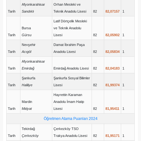
Afyonkarahisar
Orhan Mesleki ve
Tarih
Sandıklı
Teknik Anadolu Lisesi
82
82,07157
1
Latif Dörtçelik Mesleki
Bursa
ve Teknik Anadolu
Tarih
Gürsu
Lisesi
82
82,05902
1
Nevşehir
Damat İbrahim Paşa
Tarih
Acıgöl
Anadolu Lisesi
82
82,05834
1
Afyonkarahisar
Tarih
Emirdağ
Emirdağ Anadolu Lisesi
82
82,04183
1
Şanlıurfa
Şanlıurfa Sosyal Bilimler
Tarih
Haliliye
Lisesi
82
81,99374
1
Hayrettin Karaman
Mardin
Anadolu İmam Hatip
Tarih
Midyat
Lisesi
82
81,95411
1
Öğretmen Atama Puanları 2024
Tekirdağ
Çerkezköy TSO
Tarih
Çerkezköy
Trakya Anadolu Lisesi
82
81,95171
1