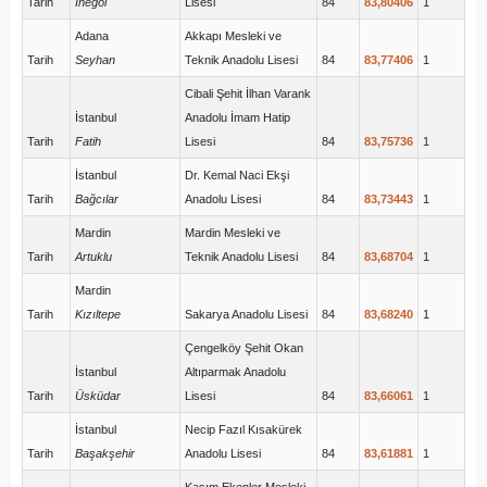
Tarih
İnegöl
Lisesi
84
83,80406
1
Adana
Akkapı Mesleki ve
Tarih
Seyhan
Teknik Anadolu Lisesi
84
83,77406
1
Cibali Şehit İlhan Varank
İstanbul
Anadolu İmam Hatip
Tarih
Fatih
Lisesi
84
83,75736
1
İstanbul
Dr. Kemal Naci Ekşi
Tarih
Bağcılar
Anadolu Lisesi
84
83,73443
1
Mardin
Mardin Mesleki ve
Tarih
Artuklu
Teknik Anadolu Lisesi
84
83,68704
1
Mardin
Tarih
Kızıltepe
Sakarya Anadolu Lisesi
84
83,68240
1
Çengelköy Şehit Okan
İstanbul
Altıparmak Anadolu
Tarih
Üsküdar
Lisesi
84
83,66061
1
İstanbul
Necip Fazıl Kısakürek
Tarih
Başakşehir
Anadolu Lisesi
84
83,61881
1