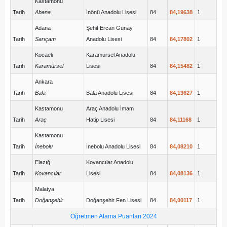
Kastamonu
Tarih
Abana
İnönü Anadolu Lisesi
84
84,19638
1
Adana
Şehit Ercan Günay
Tarih
Sarıçam
Anadolu Lisesi
84
84,17802
1
Kocaeli
Karamürsel Anadolu
Tarih
Karamürsel
Lisesi
84
84,15482
1
Ankara
Tarih
Bala
Bala Anadolu Lisesi
84
84,13627
1
Kastamonu
Araç Anadolu İmam
Tarih
Araç
Hatip Lisesi
84
84,11168
1
Kastamonu
Tarih
İnebolu
İnebolu Anadolu Lisesi
84
84,08210
1
Elazığ
Kovancılar Anadolu
Tarih
Kovancılar
Lisesi
84
84,08136
1
Malatya
Tarih
Doğanşehir
Doğanşehir Fen Lisesi
84
84,00117
1
Öğretmen Atama Puanları 2024