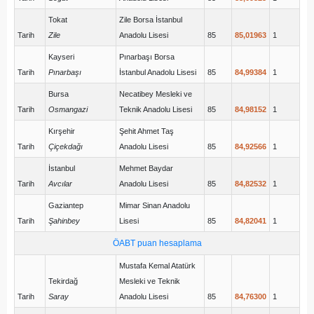
Tokat
Zile Borsa İstanbul
Tarih
Zile
Anadolu Lisesi
85
85,01963
1
Kayseri
Pınarbaşı Borsa
Tarih
Pınarbaşı
İstanbul Anadolu Lisesi
85
84,99384
1
Bursa
Necatibey Mesleki ve
Tarih
Osmangazi
Teknik Anadolu Lisesi
85
84,98152
1
Kırşehir
Şehit Ahmet Taş
Tarih
Çiçekdağı
Anadolu Lisesi
85
84,92566
1
İstanbul
Mehmet Baydar
Tarih
Avcılar
Anadolu Lisesi
85
84,82532
1
Gaziantep
Mimar Sinan Anadolu
Tarih
Şahinbey
Lisesi
85
84,82041
1
ÖABT puan hesaplama
Mustafa Kemal Atatürk
Tekirdağ
Mesleki ve Teknik
Tarih
Saray
Anadolu Lisesi
85
84,76300
1