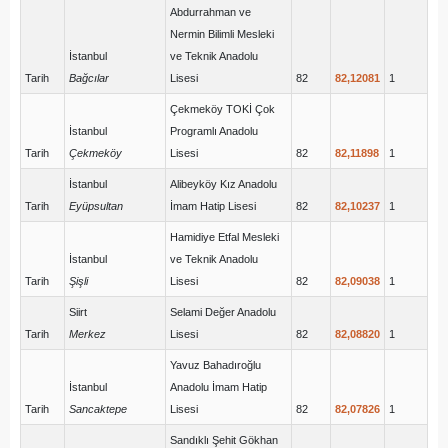
Abdurrahman ve
Nermin Bilimli Mesleki
İstanbul
ve Teknik Anadolu
Tarih
Bağcılar
Lisesi
82
82,12081
1
Çekmeköy TOKİ Çok
İstanbul
Programlı Anadolu
Tarih
Çekmeköy
Lisesi
82
82,11898
1
İstanbul
Alibeyköy Kız Anadolu
Tarih
Eyüpsultan
İmam Hatip Lisesi
82
82,10237
1
Hamidiye Etfal Mesleki
İstanbul
ve Teknik Anadolu
Tarih
Şişli
Lisesi
82
82,09038
1
Siirt
Selami Değer Anadolu
Tarih
Merkez
Lisesi
82
82,08820
1
Yavuz Bahadıroğlu
İstanbul
Anadolu İmam Hatip
Tarih
Sancaktepe
Lisesi
82
82,07826
1
Sandıklı Şehit Gökhan