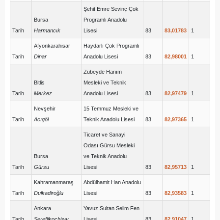
Şehit Emre Sevinç Çok
Bursa
Programlı Anadolu
Tarih
Harmancık
Lisesi
83
83,01783
1
Afyonkarahisar
Haydarlı Çok Programlı
Tarih
Dinar
Anadolu Lisesi
83
82,98001
1
Zübeyde Hanım
Bitlis
Mesleki ve Teknik
Tarih
Merkez
Anadolu Lisesi
83
82,97479
1
Nevşehir
15 Temmuz Mesleki ve
Tarih
Acıgöl
Teknik Anadolu Lisesi
83
82,97365
1
Ticaret ve Sanayi
Odası Gürsu Mesleki
Bursa
ve Teknik Anadolu
Tarih
Gürsu
Lisesi
83
82,95713
1
Kahramanmaraş
Abdülhamit Han Anadolu
Tarih
Dulkadiroğlu
Lisesi
83
82,93583
1
Ankara
Yavuz Sultan Selim Fen
Tarih
Şereflikoçhisar
Lisesi
83
82,91047
1