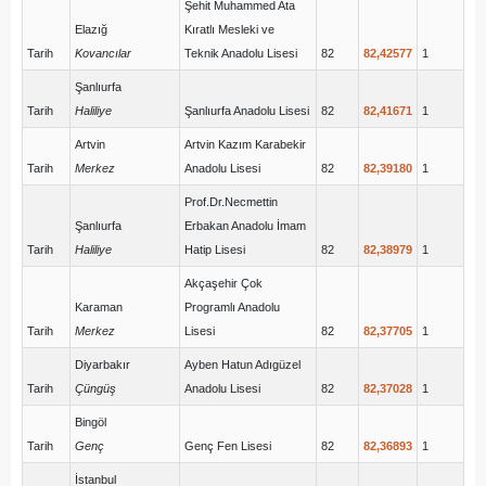
Şehit Muhammed Ata
Elazığ
Kıratlı Mesleki ve
Tarih
Kovancılar
Teknik Anadolu Lisesi
82
82,42577
1
Şanlıurfa
Tarih
Haliliye
Şanlıurfa Anadolu Lisesi
82
82,41671
1
Artvin
Artvin Kazım Karabekir
Tarih
Merkez
Anadolu Lisesi
82
82,39180
1
Prof.Dr.Necmettin
Şanlıurfa
Erbakan Anadolu İmam
Tarih
Haliliye
Hatip Lisesi
82
82,38979
1
Akçaşehir Çok
Karaman
Programlı Anadolu
Tarih
Merkez
Lisesi
82
82,37705
1
Diyarbakır
Ayben Hatun Adıgüzel
Tarih
Çüngüş
Anadolu Lisesi
82
82,37028
1
Bingöl
Tarih
Genç
Genç Fen Lisesi
82
82,36893
1
İstanbul