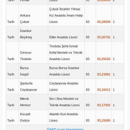
Tarih
Pendik
Lisesi
83
83,28836
2
Çubuk İbrahim Yılmaz
Ankara
Kız Anadolu İmam Hatip
Tarih
Çubuk
Lisesi
83
83,28508
1
İstanbul
Tarih
Beşiktaş
Etiler Anadolu Lisesi
83
83,26742
1
Tirebolu Şehit İsmail
Giresun
Kefal Mesleki ve Teknik
Tarih
Tirebolu
Anadolu Lisesi
83
83,25528
1
Bursa
Bursa Borsa İstanbul
Tarih
İnegöl
Anadolu Lisesi
83
83,23982
1
Şanlıurfa
Ceylanpınar Anadolu
Tarih
Ceylanpınar
Lisesi
83
83,18412
1
Bilecik
İbn-i Sina Mesleki ve
Tarih
Merkez
Teknik Anadolu Lisesi
83
83,17493
1
Kocaeli
Alaettin Kurt Anadolu
Tarih
Gebze
Lisesi
83
83,15089
1
ÖABT puan hesaplama