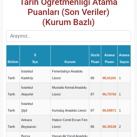
Tarih Öğretmenliği Atama
Puanları (Son Veriler)
(Kurum Bazlı)
İl
Sözlü
Atama
Atama
Bölüm
İlçe
Kurum
Puan
Puanı
Sayısı
İstanbul
Fenerbahçe Anadolu
Tarih
Kadıköy
Lisesi
89
88,91165
1
İstanbul
Mustafa Kemal Anadolu
Tarih
Ataşehir
Lisesi
87
86,79750
1
İstanbul
Tarih
Şişli
Kurtuluş Anadolu Lisesi
87
86,69871
1
Ankara
Hatice-Cemil Ercan Fen
Tarih
Beypazarı
Lisesi
86
86,35538
2
Bursa
Hasan Ali Yücel Anadolu