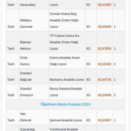
Tarih
Karacabey
Lisesi
83
82,61683
1
Osman Hulusi Ateş
Malatya
Anadolu İmam Hatip
Tarih
Darende
Lisesi
83
82,60905
1
TP Fatıma Zehra Kız
Batman
Anadolu İmam Hatip
Tarih
Merkez
Lisesi
83
82,57809
1
Ordu
Kumru Anadolu İmam
Tarih
Kumru
Hatip Lisesi
83
82,55560
2
İstanbul
Tarih
Bağcılar
Barbaros Anadolu Lisesi
83
82,54738
1
İstanbul
Borsa İstanbul Anadolu
Tarih
Esenyurt
Lisesi
83
82,53698
2
Öğretmen Atama Puanları 2024
Van
Tarih
Edremit
Şamran Anadolu Lisesi
83
82,50907
1
Gaziantep
Cumhuriyet Anadolu