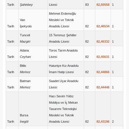
Tarih
Şahinbey
Lisesi
83
82,50558
1
Mehmet Erdemoğlu
Van
Mesleki ve Teknik
Tarih
İpekyolu
Anadolu Lisesi
82
82,46534
1
Tunceli
15 Temmuz Şehitler
Tarih
Mazgirt
Anadolu Lisesi
82
82,46332
1
Adana
Toros Tarım Anadolu
Tarih
Ceyhan
Lisesi
82
82,45631
1
Bitlis
Hatuniye Kız Anadolu
Tarih
Merkez
İmam Hatip Lisesi
82
82,44866
1
Batman
Saadet Uçar Anadolu
Tarih
Merkez
Lisesi
82
82,44446
1
Hacı Sevim Yıldız
Mobilya ve İç Mekan
Tasarımı Teknolojisi
Bursa
Mesleki ve Teknik
Tarih
İnegöl
Anadolu Lisesi
82
82,43196
2