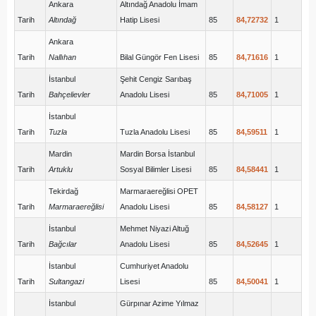
Ankara
Altındağ Anadolu İmam
Tarih
Altındağ
Hatip Lisesi
85
84,72732
1
Ankara
Tarih
Nallıhan
Bilal Güngör Fen Lisesi
85
84,71616
1
İstanbul
Şehit Cengiz Sarıbaş
Tarih
Bahçelievler
Anadolu Lisesi
85
84,71005
1
İstanbul
Tarih
Tuzla
Tuzla Anadolu Lisesi
85
84,59511
1
Mardin
Mardin Borsa İstanbul
Tarih
Artuklu
Sosyal Bilimler Lisesi
85
84,58441
1
Tekirdağ
Marmaraereğlisi OPET
Tarih
Marmaraereğlisi
Anadolu Lisesi
85
84,58127
1
İstanbul
Mehmet Niyazi Altuğ
Tarih
Bağcılar
Anadolu Lisesi
85
84,52645
1
İstanbul
Cumhuriyet Anadolu
Tarih
Sultangazi
Lisesi
85
84,50041
1
İstanbul
Gürpınar Azime Yılmaz