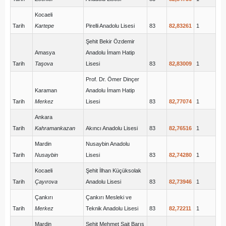
Kocaeli
Tarih
Kartepe
Pirelli Anadolu Lisesi
83
82,83261
1
Şehit Bekir Özdemir
Amasya
Anadolu İmam Hatip
Tarih
Taşova
Lisesi
83
82,83009
1
Prof. Dr. Ömer Dinçer
Karaman
Anadolu İmam Hatip
Tarih
Merkez
Lisesi
83
82,77074
1
Ankara
Tarih
Kahramankazan
Akıncı Anadolu Lisesi
83
82,76516
1
Mardin
Nusaybin Anadolu
Tarih
Nusaybin
Lisesi
83
82,74280
1
Kocaeli
Şehit İlhan Küçüksolak
Tarih
Çayırova
Anadolu Lisesi
83
82,73946
1
Çankırı
Çankırı Mesleki ve
Tarih
Merkez
Teknik Anadolu Lisesi
83
82,72211
1
Mardin
Şehit Mehmet Sait Barış