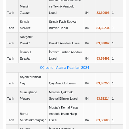
Kasım Ekenler Mesleki
Mersin
ve Teknik Anadolu
Tarih
Tarsus
Lisesi
84
83,60696
1
Şırnak
Şırnak Fatih Sosyal
Tarih
Merkez
Bilimler Lisesi
84
83,60234
1
Nevşehir
Tarih
Kozaklı
Kozaklı Anadolu Lisesi
84
83,59867
1
İstanbul
İbrahim Turhan Anadolu
Tarih
Esenler
Lisesi
84
83,59491
1
Öğretmen Atama Puanları 2024
Afyonkarahisar
Tarih
Çay
Çay Anadolu Lisesi
84
83,55250
1
Gümüşhane
Mareşal Çakmak
Tarih
Merkez
Sosyal Bilimler Lisesi
84
83,52214
1
Mustafa Kemal Paşa
Bursa
Anadolu İmam Hatip
Tarih
Mustafakemalpaşa
Lisesi
84
83,50606
1