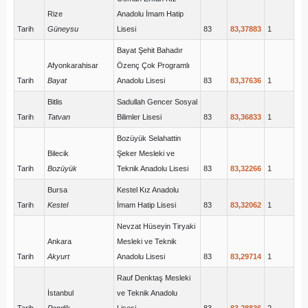
Rize
Anadolu İmam Hatip
Tarih
Güneysu
Lisesi
83
83,37883
1
Bayat Şehit Bahadır
Afyonkarahisar
Özenç Çok Programlı
Tarih
Bayat
Anadolu Lisesi
83
83,37636
1
Bitlis
Sadullah Gencer Sosyal
Tarih
Tatvan
Bilimler Lisesi
83
83,36833
1
Bozüyük Selahattin
Bilecik
Şeker Mesleki ve
Tarih
Bozüyük
Teknik Anadolu Lisesi
83
83,32266
1
Bursa
Kestel Kız Anadolu
Tarih
Kestel
İmam Hatip Lisesi
83
83,32062
1
Nevzat Hüseyin Tiryaki
Ankara
Mesleki ve Teknik
Tarih
Akyurt
Anadolu Lisesi
83
83,29714
1
Rauf Denktaş Mesleki
İstanbul
ve Teknik Anadolu