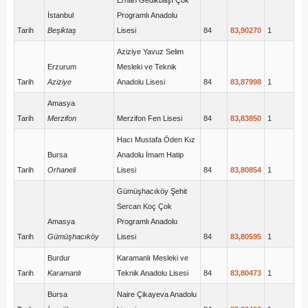
Erhan Gedikbaşı Çok
İstanbul
Programlı Anadolu
Tarih
Beşiktaş
Lisesi
84
83,90270
1
Aziziye Yavuz Selim
Erzurum
Mesleki ve Teknik
Tarih
Aziziye
Anadolu Lisesi
84
83,87998
1
Amasya
Tarih
Merzifon
Merzifon Fen Lisesi
84
83,83850
1
Hacı Mustafa Öden Kız
Bursa
Anadolu İmam Hatip
Tarih
Orhaneli
Lisesi
84
83,80854
1
Gümüşhacıköy Şehit
Sercan Koç Çok
Amasya
Programlı Anadolu
Tarih
Gümüşhacıköy
Lisesi
84
83,80595
1
Burdur
Karamanlı Mesleki ve
Tarih
Karamanlı
Teknik Anadolu Lisesi
84
83,80473
1
Bursa
Naire Çikayeva Anadolu