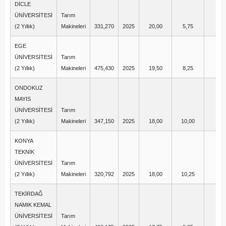
DİCLE
ÜNİVERSİTESİ
Tarım
(2 Yıllık)
Makineleri
331,270
2025
20,00
5,75
-1
EGE
ÜNİVERSİTESİ
Tarım
(2 Yıllık)
Makineleri
475,430
2025
19,50
8,25
3,
ONDOKUZ
MAYIS
ÜNİVERSİTESİ
Tarım
(2 Yıllık)
Makineleri
347,150
2025
18,00
10,00
-1
KONYA
TEKNİK
ÜNİVERSİTESİ
Tarım
(2 Yıllık)
Makineleri
320,792
2025
18,00
10,25
-1
TEKİRDAĞ
NAMIK KEMAL
ÜNİVERSİTESİ
Tarım