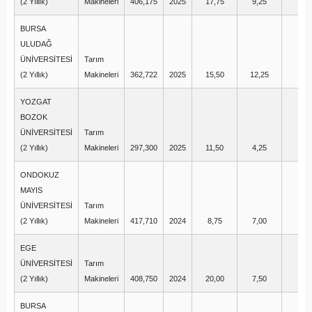
(2 Yıllık)
Makineleri
406,175
2025
17,75
9,25
-1
BURSA
ULUDAĞ
ÜNİVERSİTESİ
Tarım
(2 Yıllık)
Makineleri
362,722
2025
15,50
12,25
0,
YOZGAT
BOZOK
ÜNİVERSİTESİ
Tarım
(2 Yıllık)
Makineleri
297,300
2025
11,50
4,25
0,
ONDOKUZ
MAYIS
ÜNİVERSİTESİ
Tarım
(2 Yıllık)
Makineleri
417,710
2024
8,75
7,00
1,
EGE
ÜNİVERSİTESİ
Tarım
(2 Yıllık)
Makineleri
408,750
2024
20,00
7,50
4,
BURSA