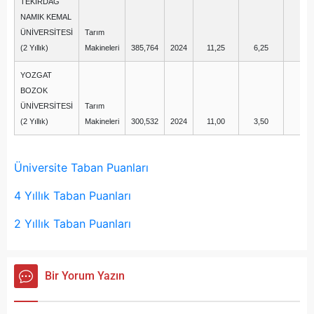
TEKİRDAĞ
NAMIK KEMAL
ÜNİVERSİTESİ
Tarım
(2 Yıllık)
Makineleri
385,764
2024
11,25
6,25
5,
YOZGAT
BOZOK
ÜNİVERSİTESİ
Tarım
(2 Yıllık)
Makineleri
300,532
2024
11,00
3,50
1,
Üniversite Taban Puanları
4 Yıllık Taban Puanları
2 Yıllık Taban Puanları
Bir Yorum Yazın