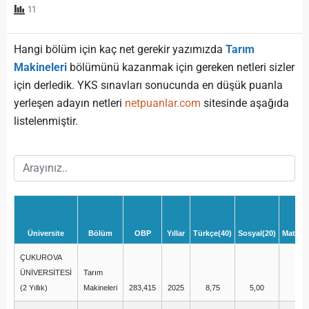
11
Hangi bölüm için kaç net gerekir yazımızda
Tarım
Makineleri
bölümünü kazanmak için gereken netleri sizler
için derledik. YKS sınavları sonucunda en düşük puanla
yerleşen adayın netleri
netpuanlar.com
sitesinde aşağıda
listelenmiştir.
Üniversite
Bölüm
OBP
Yıllar
Türkçe(40)
Sosyal(20)
Matema
ÇUKUROVA
ÜNİVERSİTESİ
Tarım
(2 Yıllık)
Makineleri
283,415
2025
8,75
5,00
3,