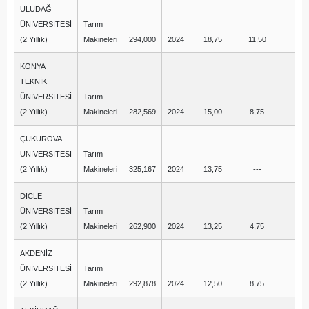
ULUDAĞ
ÜNİVERSİTESİ
Tarım
(2 Yıllık)
Makineleri
294,000
2024
18,75
11,50
1,
KONYA
TEKNİK
ÜNİVERSİTESİ
Tarım
(2 Yıllık)
Makineleri
282,569
2024
15,00
8,75
2,
ÇUKUROVA
ÜNİVERSİTESİ
Tarım
(2 Yıllık)
Makineleri
325,167
2024
13,75
---
--
DİCLE
ÜNİVERSİTESİ
Tarım
(2 Yıllık)
Makineleri
262,900
2024
13,25
4,75
1,
AKDENİZ
ÜNİVERSİTESİ
Tarım
(2 Yıllık)
Makineleri
292,878
2024
12,50
8,75
0,