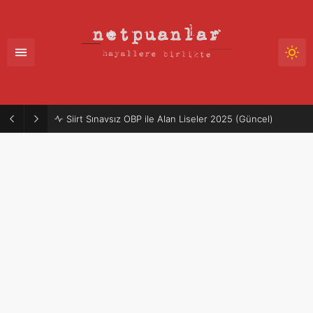
Siirt Sınavsız OBP ile Alan Liseler 2025 (Güncel)