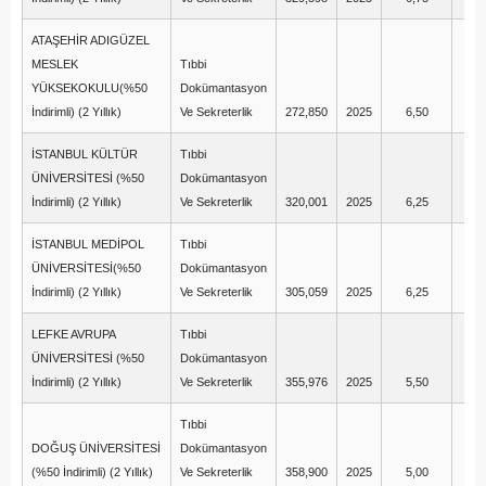
ATAŞEHİR ADIGÜZEL
MESLEK
Tıbbi
YÜKSEKOKULU(%50
Dokümantasyon
İndirimli) (2 Yıllık)
Ve Sekreterlik
272,850
2025
6,50
1
İSTANBUL KÜLTÜR
Tıbbi
ÜNİVERSİTESİ (%50
Dokümantasyon
İndirimli) (2 Yıllık)
Ve Sekreterlik
320,001
2025
6,25
9
İSTANBUL MEDİPOL
Tıbbi
ÜNİVERSİTESİ(%50
Dokümantasyon
İndirimli) (2 Yıllık)
Ve Sekreterlik
305,059
2025
6,25
-2
LEFKE AVRUPA
Tıbbi
ÜNİVERSİTESİ (%50
Dokümantasyon
İndirimli) (2 Yıllık)
Ve Sekreterlik
355,976
2025
5,50
5
Tıbbi
DOĞUŞ ÜNİVERSİTESİ
Dokümantasyon
(%50 İndirimli) (2 Yıllık)
Ve Sekreterlik
358,900
2025
5,00
5