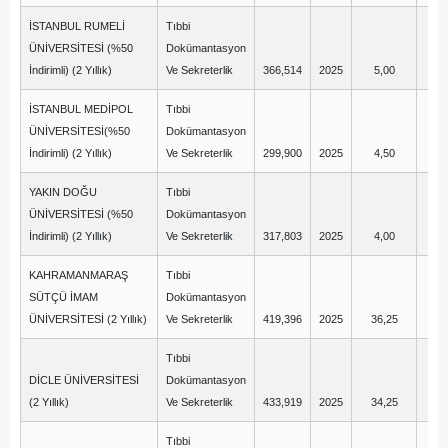
İSTANBUL RUMELİ
Tıbbi
ÜNİVERSİTESİ (%50
Dokümantasyon
İndirimli) (2 Yıllık)
Ve Sekreterlik
366,514
2025
5,00
1
İSTANBUL MEDİPOL
Tıbbi
ÜNİVERSİTESİ(%50
Dokümantasyon
İndirimli) (2 Yıllık)
Ve Sekreterlik
299,900
2025
4,50
-1
YAKIN DOĞU
Tıbbi
ÜNİVERSİTESİ (%50
Dokümantasyon
İndirimli) (2 Yıllık)
Ve Sekreterlik
317,803
2025
4,00
1
KAHRAMANMARAŞ
Tıbbi
SÜTÇÜ İMAM
Dokümantasyon
ÜNİVERSİTESİ (2 Yıllık)
Ve Sekreterlik
419,396
2025
36,25
11
Tıbbi
DİCLE ÜNİVERSİTESİ
Dokümantasyon
(2 Yıllık)
Ve Sekreterlik
433,919
2025
34,25
14
Tıbbi