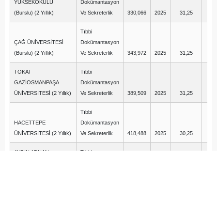
YÜKSEKOKULU
Dokümantasyon
(Burslu) (2 Yıllık)
Ve Sekreterlik
330,066
2025
31,25
12
Tıbbi
ÇAĞ ÜNİVERSİTESİ
Dokümantasyon
(Burslu) (2 Yıllık)
Ve Sekreterlik
343,972
2025
31,25
13
TOKAT
Tıbbi
GAZİOSMANPAŞA
Dokümantasyon
ÜNİVERSİTESİ (2 Yıllık)
Ve Sekreterlik
389,509
2025
31,25
6
Tıbbi
HACETTEPE
Dokümantasyon
ÜNİVERSİTESİ (2 Yıllık)
Ve Sekreterlik
418,488
2025
30,25
10
AYDIN ADNAN
Tıbbi
MENDERES
Dokümantasyon
ÜNİVERSİTESİ (2 Yıllık)
Ve Sekreterlik
391,182
2025
30,00
12
İSTANBUL SAĞLIK VE
SOSYAL BİLİMLER
MESLEK
Tıbbi