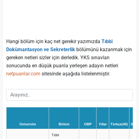
Hangi bölüm için kaç net gerekir yazımızda
Tıbbi
Dokümantasyon ve Sekreterlik
bölümünü kazanmak için
gereken netleri sizler için derledik. YKS sınavları
sonucunda en düşük puanla yerleşen adayın netleri
netpuanlar.com
sitesinde aşağıda listelenmiştir.
Üniversite
Bölüm
OBP
Yıllar
Türkçe(40)
Sosy
Tıbbi