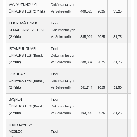
VAN YÜZÜNCÜ YIL
Dokümantasyon
ÜNİVERSİTESİ (2 Yıllık)
Ve Sekreterlik
409,528
2025
33,25
13
TEKİRDAĞ NAMIK
Tıbbi
KEMAL ÜNİVERSİTESİ
Dokümantasyon
(2 Yıllık)
Ve Sekreterlik
385,924
2025
31,75
12
İSTANBUL RUMELİ
Tıbbi
ÜNİVERSİTESİ (Burslu)
Dokümantasyon
(2 Yıllık)
Ve Sekreterlik
388,334
2025
31,75
14
ÜSKÜDAR
Tıbbi
ÜNİVERSİTESİ (Burslu)
Dokümantasyon
(2 Yıllık)
Ve Sekreterlik
381,744
2025
31,50
13
BAŞKENT
Tıbbi
ÜNİVERSİTESİ (Burslu)
Dokümantasyon
(2 Yıllık)
Ve Sekreterlik
403,900
2025
31,25
15
İZMİR KAVRAM
MESLEK
Tıbbi