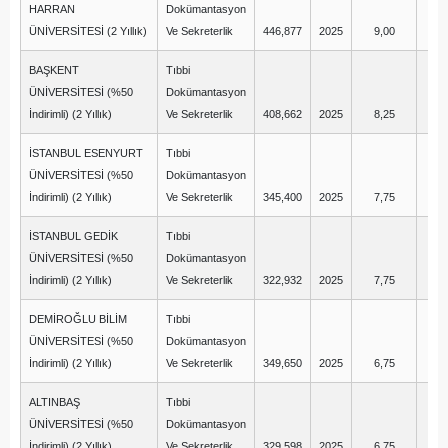
HARRAN
Dokümantasyon
ÜNİVERSİTESİ (2 Yıllık)
Ve Sekreterlik
446,877
2025
9,00
16
BAŞKENT
Tıbbi
ÜNİVERSİTESİ (%50
Dokümantasyon
İndirimli) (2 Yıllık)
Ve Sekreterlik
408,662
2025
8,25
1
İSTANBUL ESENYURT
Tıbbi
ÜNİVERSİTESİ (%50
Dokümantasyon
İndirimli) (2 Yıllık)
Ve Sekreterlik
345,400
2025
7,75
5
İSTANBUL GEDİK
Tıbbi
ÜNİVERSİTESİ (%50
Dokümantasyon
İndirimli) (2 Yıllık)
Ve Sekreterlik
322,932
2025
7,75
4
DEMİROĞLU BİLİM
Tıbbi
ÜNİVERSİTESİ (%50
Dokümantasyon
İndirimli) (2 Yıllık)
Ve Sekreterlik
349,650
2025
6,75
0
ALTINBAŞ
Tıbbi
ÜNİVERSİTESİ (%50
Dokümantasyon
İndirimli) (2 Yıllık)
Ve Sekreterlik
329,598
2025
6,75
-1