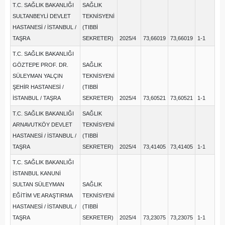
T.C. SAĞLIK BAKANLIĞI
SAĞLIK
SULTANBEYLİ DEVLET
TEKNİSYENİ
HASTANESİ / İSTANBUL /
(TIBBİ
TAŞRA
SEKRETER)
2025/4
73,66019
73,66019
1-1
T.C. SAĞLIK BAKANLIĞI
GÖZTEPE PROF. DR.
SAĞLIK
SÜLEYMAN YALÇIN
TEKNİSYENİ
ŞEHİR HASTANESİ /
(TIBBİ
İSTANBUL / TAŞRA
SEKRETER)
2025/4
73,60521
73,60521
1-1
T.C. SAĞLIK BAKANLIĞI
SAĞLIK
ARNAVUTKÖY DEVLET
TEKNİSYENİ
HASTANESİ / İSTANBUL /
(TIBBİ
TAŞRA
SEKRETER)
2025/4
73,41405
73,41405
1-1
T.C. SAĞLIK BAKANLIĞI
İSTANBUL KANUNİ
SULTAN SÜLEYMAN
SAĞLIK
EĞİTİM VE ARAŞTIRMA
TEKNİSYENİ
HASTANESİ / İSTANBUL /
(TIBBİ
TAŞRA
SEKRETER)
2025/4
73,23075
73,23075
1-1