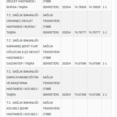
DEVLET HASTANESİ /
(TIBBİ
BURSA / TAŞRA
SEKRETER)
2025/4
74,78928
74,78928
1-1
T.C. SAĞLIK BAKANLIĞI
SAĞLIK
ORHANELİ DEVLET
TEKNİSYENİ
HASTANESİ / BURSA /
(TIBBİ
TAŞRA
SEKRETER)
2025/4
74,78777
74,78777
1-1
T.C. SAĞLIK BAKANLIĞI
KARKAMIŞ ŞEHİT FUAT
SAĞLIK
OĞUZCAN İLÇE DEVLET
TEKNİSYENİ
HASTANESİ /
(TIBBİ
GAZİANTEP / TAŞRA
SEKRETER)
2025/4
74,67598
74,67598
1-1
T.C. SAĞLIK BAKANLIĞI
DARICA FARABİ EĞİTİM
SAĞLIK
VE ARAŞTIRMA
TEKNİSYENİ
HASTANESİ / KOCAELİ /
(TIBBİ
TAŞRA
SEKRETER)
2025/4
74,67298
74,67298
1-1
T.C. SAĞLIK BAKANLIĞI
SAĞLIK
KOCAELİ ŞEHİR
TEKNİSYENİ
HASTANESİ / KOCAELİ /
(TIBBİ