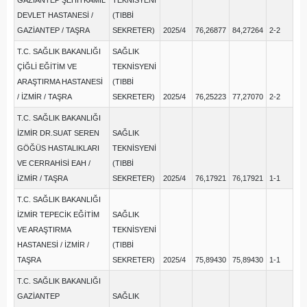
GAZİANTEP ŞEHİTKAMİL
TEKNİSYENİ
DEVLET HASTANESİ /
(TIBBİ
GAZİANTEP / TAŞRA
SEKRETER)
2025/4
76,26877
84,27264
2-2
T.C. SAĞLIK BAKANLIĞI
SAĞLIK
ÇİĞLİ EĞİTİM VE
TEKNİSYENİ
ARAŞTIRMA HASTANESİ
(TIBBİ
/ İZMİR / TAŞRA
SEKRETER)
2025/4
76,25223
77,27070
2-2
T.C. SAĞLIK BAKANLIĞI
İZMİR DR.SUAT SEREN
SAĞLIK
GÖĞÜS HASTALIKLARI
TEKNİSYENİ
VE CERRAHİSİ EAH /
(TIBBİ
İZMİR / TAŞRA
SEKRETER)
2025/4
76,17921
76,17921
1-1
T.C. SAĞLIK BAKANLIĞI
İZMİR TEPECİK EĞİTİM
SAĞLIK
VE ARAŞTIRMA
TEKNİSYENİ
HASTANESİ / İZMİR /
(TIBBİ
TAŞRA
SEKRETER)
2025/4
75,89430
75,89430
1-1
T.C. SAĞLIK BAKANLIĞI
GAZİANTEP
SAĞLIK