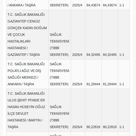
/ ANKARA / TAŞRA
SEKRETER)
2025/4
84,43674
84,43674
1-1
T.C. SAĞLIK BAKANLIĞI
GAZİANTEP CENGİZ
GÖKÇEK KADIN DOĞUM
VE ÇOCUK
SAĞLIK
HASTALIKLARI
TEKNİSYENİ
HASTANESİ /
(TIBBİ
GAZİANTEP / TAŞRA
SEKRETER)
2025/4
84,32495
84,32495
1-1
T.C. SAĞLIK BAKANLIĞI
SAĞLIK
POLATLI AĞIZ VE DİŞ
TEKNİSYENİ
SAĞLIĞI MERKEZİ /
(TIBBİ
ANKARA / TAŞRA
SEKRETER)
2025/4
81,29444
81,29444
1-1
T.C. SAĞLIK BAKANLIĞI
ULUS ŞEHİT PİYADE ER
HASAN HÜSEYİN OĞUZ
SAĞLIK
İLÇE DEVLET
TEKNİSYENİ
HASTANESİ / BARTIN /
(TIBBİ
TAŞRA
SEKRETER)
2025/4
80,22818
80,22818
1-1