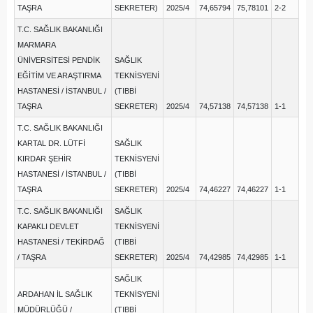
TAŞRA
SEKRETER)
2025/4
74,65794
75,78101
2-2
T.C. SAĞLIK BAKANLIĞI
MARMARA
ÜNİVERSİTESİ PENDİK
SAĞLIK
EĞİTİM VE ARAŞTIRMA
TEKNİSYENİ
HASTANESİ / İSTANBUL /
(TIBBİ
TAŞRA
SEKRETER)
2025/4
74,57138
74,57138
1-1
T.C. SAĞLIK BAKANLIĞI
KARTAL DR. LÜTFİ
SAĞLIK
KIRDAR ŞEHİR
TEKNİSYENİ
HASTANESİ / İSTANBUL /
(TIBBİ
TAŞRA
SEKRETER)
2025/4
74,46227
74,46227
1-1
T.C. SAĞLIK BAKANLIĞI
SAĞLIK
KAPAKLI DEVLET
TEKNİSYENİ
HASTANESİ / TEKİRDAĞ
(TIBBİ
/ TAŞRA
SEKRETER)
2025/4
74,42985
74,42985
1-1
SAĞLIK
ARDAHAN İL SAĞLIK
TEKNİSYENİ
MÜDÜRLÜĞÜ /
(TIBBİ