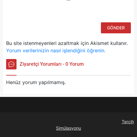
ad
si
bu
ka
Bu site istenmeyenleri azaltmak için Akismet kullanır.
Yorum verilerinizin nasıl işlendiğini öğrenin.
Ziyaretçi Yorumları - 0 Yorum
Henüz yorum yapılmamış.
Tercih
Simülasyonu