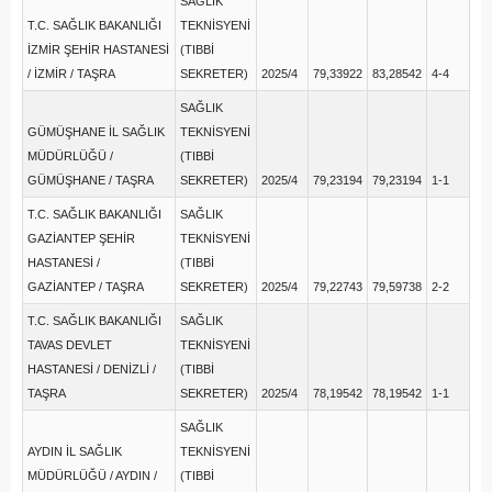
SAĞLIK
T.C. SAĞLIK BAKANLIĞI
TEKNİSYENİ
İZMİR ŞEHİR HASTANESİ
(TIBBİ
/ İZMİR / TAŞRA
SEKRETER)
2025/4
79,33922
83,28542
4-4
SAĞLIK
GÜMÜŞHANE İL SAĞLIK
TEKNİSYENİ
MÜDÜRLÜĞÜ /
(TIBBİ
GÜMÜŞHANE / TAŞRA
SEKRETER)
2025/4
79,23194
79,23194
1-1
T.C. SAĞLIK BAKANLIĞI
SAĞLIK
GAZİANTEP ŞEHİR
TEKNİSYENİ
HASTANESİ /
(TIBBİ
GAZİANTEP / TAŞRA
SEKRETER)
2025/4
79,22743
79,59738
2-2
T.C. SAĞLIK BAKANLIĞI
SAĞLIK
TAVAS DEVLET
TEKNİSYENİ
HASTANESİ / DENİZLİ /
(TIBBİ
TAŞRA
SEKRETER)
2025/4
78,19542
78,19542
1-1
SAĞLIK
AYDIN İL SAĞLIK
TEKNİSYENİ
MÜDÜRLÜĞÜ / AYDIN /
(TIBBİ