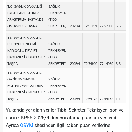
T.C. SAĞLIK BAKANLIĞI
SAĞLIK
BAĞCILAR EĞİTİM VE
TEKNİSYENİ
ARAŞTIRMA HASTANESİ
(TIBBİ
/ İSTANBUL / TAŞRA
SEKRETER)
2025/4
72,91159
77,57966
6-6
T.C. SAĞLIK BAKANLIĞI
ESENYURT NECMİ
SAĞLIK
KADIOĞLU DEVLET
TEKNİSYENİ
HASTANESİ / İSTANBUL /
(TIBBİ
TAŞRA
SEKRETER)
2025/4
72,74900
77,14989
3-3
T.C. SAĞLIK BAKANLIĞI
GAZİOSMANPAŞA
SAĞLIK
EĞİTİM VE ARAŞTIRMA
TEKNİSYENİ
HASTANESİ / İSTANBUL /
(TIBBİ
TAŞRA
SEKRETER)
2025/4
72,64172
72,64172
1-1
Yukarıda yer alan veriler Tıbbi Sekreter Teknisyeni son ve
güncel KPSS 2025/4 dönemi atama puanları verileridir.
Ayrıca
ÖSYM
sitesinden ilgili taban puan verilerine