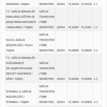
ARDAHAN / TAŞRA
SEKRETER)
2025/4
74,25105
74,25105
1-1
T.C. SAĞLIK BAKANLIĞI
SAĞLIK
KIRKLARELİ EĞİTİM VE
TEKNİSYENİ
ARAŞTIRMA HASTANESİ
(TIBBİ
/ KIRKLARELİ / TAŞRA
SEKRETER)
2025/4
74,15397
74,15397
1-1
SAĞLIK
KİLİS İL SAĞLIK
TEKNİSYENİ
MÜDÜRLÜĞÜ / KİLİS /
(TIBBİ
TAŞRA
SEKRETER)
2025/4
74,08696
74,08696
1-1
T.C. SAĞLIK BAKANLIĞI
DOĞUBAYAZIT
SAĞLIK
DR.YAŞAR ERYILMAZ
TEKNİSYENİ
DEVLET HASTANESİ /
(TIBBİ
AĞRI / TAŞRA
SEKRETER)
2025/4
74,06440
74,06440
1-1
SAĞLIK
İSTANBUL İL SAĞLIK
TEKNİSYENİ
MÜDÜRLÜĞÜ /
(TIBBİ
İSTANBUL / TAŞRA
SEKRETER)
2025/4
73,79604
74,30904
3-3