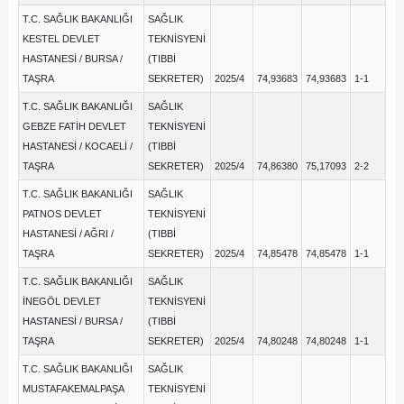
T.C. SAĞLIK BAKANLIĞI
SAĞLIK
KESTEL DEVLET
TEKNİSYENİ
HASTANESİ / BURSA /
(TIBBİ
TAŞRA
SEKRETER)
2025/4
74,93683
74,93683
1-1
T.C. SAĞLIK BAKANLIĞI
SAĞLIK
GEBZE FATİH DEVLET
TEKNİSYENİ
HASTANESİ / KOCAELİ /
(TIBBİ
TAŞRA
SEKRETER)
2025/4
74,86380
75,17093
2-2
T.C. SAĞLIK BAKANLIĞI
SAĞLIK
PATNOS DEVLET
TEKNİSYENİ
HASTANESİ / AĞRI /
(TIBBİ
TAŞRA
SEKRETER)
2025/4
74,85478
74,85478
1-1
T.C. SAĞLIK BAKANLIĞI
SAĞLIK
İNEGÖL DEVLET
TEKNİSYENİ
HASTANESİ / BURSA /
(TIBBİ
TAŞRA
SEKRETER)
2025/4
74,80248
74,80248
1-1
T.C. SAĞLIK BAKANLIĞI
SAĞLIK
MUSTAFAKEMALPAŞA
TEKNİSYENİ