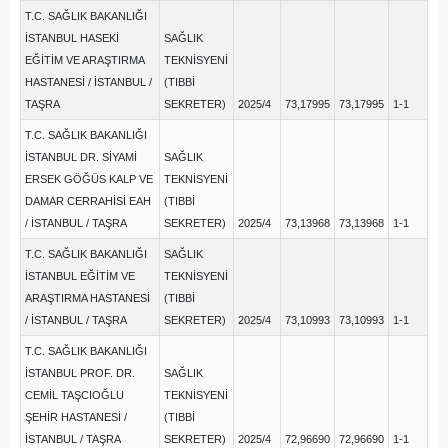
T.C. SAĞLIK BAKANLIĞI
İSTANBUL HASEKİ
SAĞLIK
EĞİTİM VE ARAŞTIRMA
TEKNİSYENİ
HASTANESİ / İSTANBUL /
(TIBBİ
TAŞRA
SEKRETER)
2025/4
73,17995
73,17995
1-1
T.C. SAĞLIK BAKANLIĞI
İSTANBUL DR. SİYAMİ
SAĞLIK
ERSEK GÖĞÜS KALP VE
TEKNİSYENİ
DAMAR CERRAHİSİ EAH
(TIBBİ
/ İSTANBUL / TAŞRA
SEKRETER)
2025/4
73,13968
73,13968
1-1
T.C. SAĞLIK BAKANLIĞI
SAĞLIK
İSTANBUL EĞİTİM VE
TEKNİSYENİ
ARAŞTIRMA HASTANESİ
(TIBBİ
/ İSTANBUL / TAŞRA
SEKRETER)
2025/4
73,10993
73,10993
1-1
T.C. SAĞLIK BAKANLIĞI
İSTANBUL PROF. DR.
SAĞLIK
CEMİL TAŞCIOĞLU
TEKNİSYENİ
ŞEHİR HASTANESİ /
(TIBBİ
İSTANBUL / TAŞRA
SEKRETER)
2025/4
72,96690
72,96690
1-1