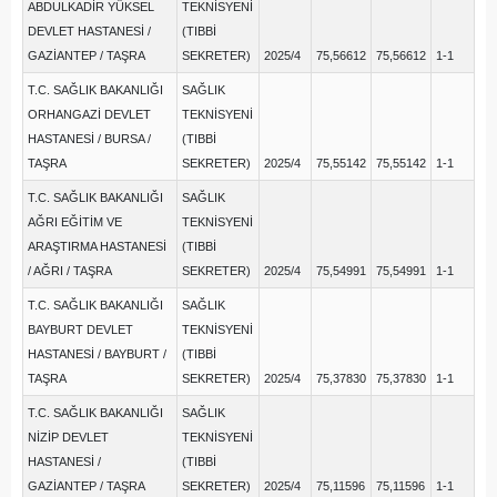
ABDULKADİR YÜKSEL
TEKNİSYENİ
DEVLET HASTANESİ /
(TIBBİ
GAZİANTEP / TAŞRA
SEKRETER)
2025/4
75,56612
75,56612
1-1
T.C. SAĞLIK BAKANLIĞI
SAĞLIK
ORHANGAZİ DEVLET
TEKNİSYENİ
HASTANESİ / BURSA /
(TIBBİ
TAŞRA
SEKRETER)
2025/4
75,55142
75,55142
1-1
T.C. SAĞLIK BAKANLIĞI
SAĞLIK
AĞRI EĞİTİM VE
TEKNİSYENİ
ARAŞTIRMA HASTANESİ
(TIBBİ
/ AĞRI / TAŞRA
SEKRETER)
2025/4
75,54991
75,54991
1-1
T.C. SAĞLIK BAKANLIĞI
SAĞLIK
BAYBURT DEVLET
TEKNİSYENİ
HASTANESİ / BAYBURT /
(TIBBİ
TAŞRA
SEKRETER)
2025/4
75,37830
75,37830
1-1
T.C. SAĞLIK BAKANLIĞI
SAĞLIK
NİZİP DEVLET
TEKNİSYENİ
HASTANESİ /
(TIBBİ
GAZİANTEP / TAŞRA
SEKRETER)
2025/4
75,11596
75,11596
1-1