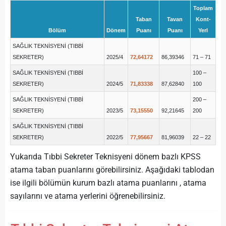
Toplam
Taban
Tavan
Kont-
Bölüm
Dönem
Puanı
Puanı
Yerl
SAĞLIK TEKNİSYENİ (TIBBİ
SEKRETER)
2025/4
72,64172
86,39346
71 – 71
SAĞLIK TEKNİSYENİ (TIBBİ
100 –
SEKRETER)
2024/5
71,83338
87,62840
100
SAĞLIK TEKNİSYENİ (TIBBİ
200 –
SEKRETER)
2023/5
73,15550
92,21645
200
SAĞLIK TEKNİSYENİ (TIBBİ
SEKRETER)
2022/5
77,95667
81,96039
22 – 22
Yukarıda Tıbbi Sekreter Teknisyeni dönem bazlı KPSS
atama taban puanlarını görebilirsiniz. Aşağıdaki tablodan
ise ilgili bölümün kurum bazlı atama puanlarını , atama
sayılarını ve atama yerlerini öğrenebilirsiniz.