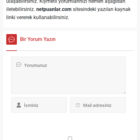
ulaşabilirsiniz. Kıymetli yorumlarınızı hemen aşağıdan
iletebilirsiniz.
netpuanlar.com
sitesindeki yazıları kaynak
linki vererek kullanabilirsiniz.
Bir Yorum Yazın
Da
yo
ku
iç
po