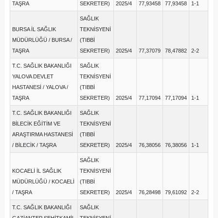
TAŞRA
SEKRETER)
2025/4
77,93458
77,93458
1-1
SAĞLIK
BURSA İL SAĞLIK
TEKNİSYENİ
MÜDÜRLÜĞÜ / BURSA /
(TIBBİ
TAŞRA
SEKRETER)
2025/4
77,37079
78,47882
2-2
T.C. SAĞLIK BAKANLIĞI
SAĞLIK
YALOVA DEVLET
TEKNİSYENİ
HASTANESİ / YALOVA /
(TIBBİ
TAŞRA
SEKRETER)
2025/4
77,17094
77,17094
1-1
T.C. SAĞLIK BAKANLIĞI
SAĞLIK
BİLECİK EĞİTİM VE
TEKNİSYENİ
ARAŞTIRMA HASTANESİ
(TIBBİ
/ BİLECİK / TAŞRA
SEKRETER)
2025/4
76,38056
76,38056
1-1
SAĞLIK
KOCAELİ İL SAĞLIK
TEKNİSYENİ
MÜDÜRLÜĞÜ / KOCAELİ
(TIBBİ
/ TAŞRA
SEKRETER)
2025/4
76,28498
79,61092
2-2
T.C. SAĞLIK BAKANLIĞI
SAĞLIK