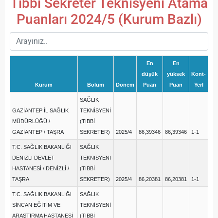
Tıbbi Sekreter Teknisyeni Atama
Puanları 2024/5 (Kurum Bazlı)
En
En
düşük
yüksek
Kont-
Kurum
Bölüm
Dönem
Puan
Puan
Yerl
SAĞLIK
GAZİANTEP İL SAĞLIK
TEKNİSYENİ
MÜDÜRLÜĞÜ /
(TIBBİ
GAZİANTEP / TAŞRA
SEKRETER)
2025/4
86,39346
86,39346
1-1
T.C. SAĞLIK BAKANLIĞI
SAĞLIK
DENİZLİ DEVLET
TEKNİSYENİ
HASTANESİ / DENİZLİ /
(TIBBİ
TAŞRA
SEKRETER)
2025/4
86,20381
86,20381
1-1
T.C. SAĞLIK BAKANLIĞI
SAĞLIK
SİNCAN EĞİTİM VE
TEKNİSYENİ
ARAŞTIRMA HASTANESİ
(TIBBİ