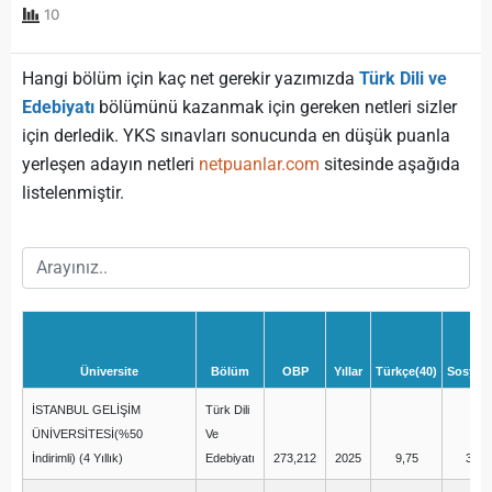
10
Hangi bölüm için kaç net gerekir yazımızda
Türk Dili ve
Edebiyatı
bölümünü kazanmak için gereken netleri sizler
için derledik. YKS sınavları sonucunda en düşük puanla
yerleşen adayın netleri
netpuanlar.com
sitesinde aşağıda
listelenmiştir.
Üniversite
Bölüm
OBP
Yıllar
Türkçe(40)
Sosyal(
İSTANBUL GELİŞİM
Türk Dili
ÜNİVERSİTESİ(%50
Ve
İndirimli) (4 Yıllık)
Edebiyatı
273,212
2025
9,75
3,00