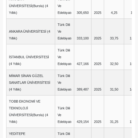
ÜNİVERSİTESİ(Burslu) (4
Ve
Yıllık)
Edebiyatı
305,650
2025
4,25
1,50
Türk Dili
ANKARA ÜNİVERSİTESİ (4
Ve
Yıllık)
Edebiyatı
333,100
2025
33,75
13,75
Türk Dili
İSTANBUL ÜNİVERSİTESİ
Ve
(4 Yıllık)
Edebiyatı
427,166
2025
32,50
15,00
MİMAR SİNAN GÜZEL
Türk Dili
SANATLAR ÜNİVERSİTESİ
Ve
(4 Yıllık)
Edebiyatı
389,487
2025
31,50
14,00
TOBB EKONOMİ VE
TEKNOLOJİ
Türk Dili
ÜNİVERSİTESİ(Burslu) (4
Ve
Yıllık)
Edebiyatı
429,154
2025
31,25
17,50
YEDİTEPE
Türk Dili