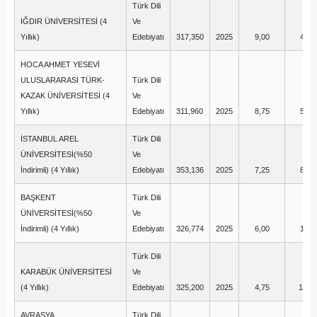
Türk Dili
IĞDIR ÜNİVERSİTESİ (4
Ve
Yıllık)
Edebiyatı
317,350
2025
9,00
4,00
HOCA AHMET YESEVİ
ULUSLARARASI TÜRK-
Türk Dili
KAZAK ÜNİVERSİTESİ (4
Ve
Yıllık)
Edebiyatı
311,960
2025
8,75
5,50
İSTANBUL AREL
Türk Dili
ÜNİVERSİTESİ(%50
Ve
İndirimli) (4 Yıllık)
Edebiyatı
353,136
2025
7,25
8,25
BAŞKENT
Türk Dili
ÜNİVERSİTESİ(%50
Ve
İndirimli) (4 Yıllık)
Edebiyatı
326,774
2025
6,00
1,00
Türk Dili
KARABÜK ÜNİVERSİTESİ
Ve
(4 Yıllık)
Edebiyatı
325,200
2025
4,75
11,25
AVRASYA
Türk Dili