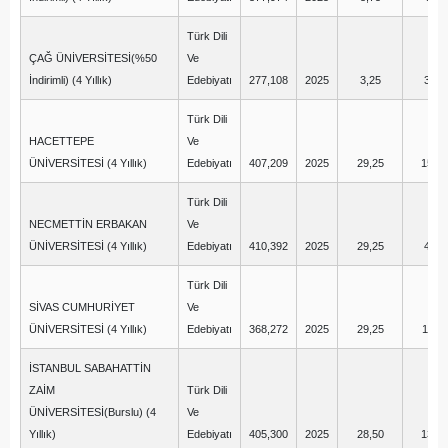
Türk Dili
ÇAĞ ÜNİVERSİTESİ(%50
Ve
İndirimli) (4 Yıllık)
Edebiyatı
277,108
2025
3,25
3,75
Türk Dili
HACETTEPE
Ve
ÜNİVERSİTESİ (4 Yıllık)
Edebiyatı
407,209
2025
29,25
15,25
Türk Dili
NECMETTİN ERBAKAN
Ve
ÜNİVERSİTESİ (4 Yıllık)
Edebiyatı
410,392
2025
29,25
4,75
Türk Dili
SİVAS CUMHURİYET
Ve
ÜNİVERSİTESİ (4 Yıllık)
Edebiyatı
368,272
2025
29,25
11,75
İSTANBUL SABAHATTİN
ZAİM
Türk Dili
ÜNİVERSİTESİ(Burslu) (4
Ve
Yıllık)
Edebiyatı
405,300
2025
28,50
13,25