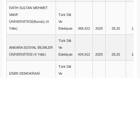
FATİH SULTAN MEHMET
VAKIF
Türk Dili
ÜNİVERSİTESİ(Burslu) (4
Ve
Yıllık)
Edebiyatı
368,422
2025
28,25
12,50
Türk Dili
ANKARA SOSYAL BİLİMLER
Ve
ÜNİVERSİTESİ (4 Yıllık)
Edebiyatı
434,912
2025
28,25
14,00
Türk Dili
İZMİR DEMOKRASİ
Ve
ÜNİVERSİTESİ (4 Yıllık)
Edebiyatı
341,178
2025
28,25
11,75
BOĞAZİÇİ
Türk Dili
ÜNİVERSİTESİ(İngilizce) (4
Ve
Yıllık)
Edebiyatı
450,532
2025
27,50
15,00
BOLU ABANT İZZET
Türk Dili
BAYSAL ÜNİVERSİTESİ (4
Ve
Yıllık)
Edebiyatı
411,000
2025
26,75
13,00