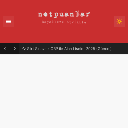
Siirt Sınavsız OBP ile Alan Liseler 2025 (Güncel)