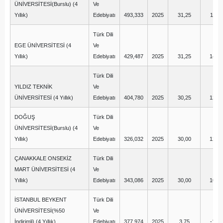
ÜNİVERSİTESİ(Burslu) (4
Ve
Yıllık)
Edebiyatı
493,333
2025
31,25
11,25
Türk Dili
EGE ÜNİVERSİTESİ (4
Ve
Yıllık)
Edebiyatı
429,487
2025
31,25
14,00
Türk Dili
YILDIZ TEKNİK
Ve
ÜNİVERSİTESİ (4 Yıllık)
Edebiyatı
404,780
2025
30,25
12,50
DOĞUŞ
Türk Dili
ÜNİVERSİTESİ(Burslu) (4
Ve
Yıllık)
Edebiyatı
326,032
2025
30,00
12,50
ÇANAKKALE ONSEKİZ
Türk Dili
MART ÜNİVERSİTESİ (4
Ve
Yıllık)
Edebiyatı
343,086
2025
30,00
10,00
İSTANBUL BEYKENT
Türk Dili
ÜNİVERSİTESİ(%50
Ve
İndirimli) (4 Yıllık)
Edebiyatı
377,974
2025
3,75
-1,25