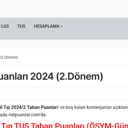
LGS
TUS
HESAPLAMA
 (2.Dönem)
Puanları 2024 (2.Dönem)
l Tıp 2024/2 Taban Puanları
‘ ve boş kalan kontenjanlar açıkla
rada netpuanlar.com’da.
l Tıp TUS Taban Puanları (ÖSYM-Gün