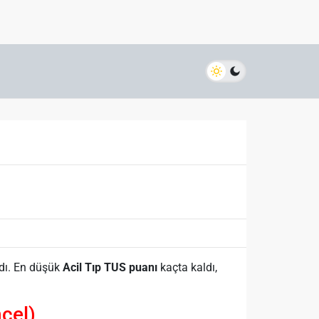
ndı. En düşük
Acil Tıp TUS puanı
kaçta kaldı,
cel)