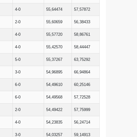
4-0
55,64474
57,57872
2-0
55,60659
56,38433
4-0
55,57720
58,86761
4-0
55,42570
58,44447
5-0
55,37267
63,75292
3-0
54,96895
66,94864
6-0
54,49610
60,25146
6-0
54,49568
57,72528
2-0
54,49422
57,75999
4-0
54,23835
56,24714
3-0
54,03257
59,14913