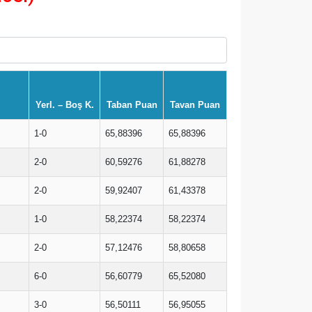
Yerl. – Boş K.
Taban Puan
Tavan Puan
1-0
65,88396
65,88396
2-0
60,59276
61,88278
2-0
59,92407
61,43378
1-0
58,22374
58,22374
2-0
57,12476
58,80658
6-0
56,60779
65,52080
3-0
56,50111
56,95055