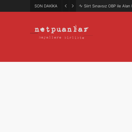
SON DAKİKA
Mütercim Atama Puanları 