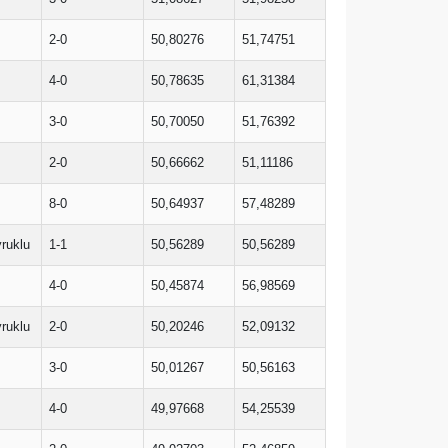
2-0
50,80276
51,74751
4-0
50,78635
61,31384
3-0
50,70050
51,76392
2-0
50,66662
51,11186
8-0
50,64937
57,48289
ruklu
1-1
50,56289
50,56289
4-0
50,45874
56,98569
ruklu
2-0
50,20246
52,09132
3-0
50,01267
50,56163
4-0
49,97668
54,25539