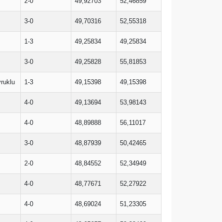
2-0
49,92703
52,46859
3-0
49,70316
52,55318
1-3
49,25834
49,25834
3-0
49,25828
55,81853
ruklu
1-3
49,15398
49,15398
4-0
49,13694
53,98143
4-0
48,89888
56,11017
3-0
48,87939
50,42465
2-0
48,84552
52,34949
4-0
48,77671
52,27922
4-0
48,69024
51,23305