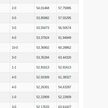
2-0
54,01468
57,75895
3-0
53,85982
57,55295
3-0
53,55073
56,50574
4-0
53,37924
61,94949
10-0
53,36902
60,28862
3-0
53,35284
63,44320
1-1
52,91613
52,91613
4-0
52,50309
61,38327
4-0
52,26301
54,63287
1-0
52,22809
52,22809
3-0
52,17633
63,61427